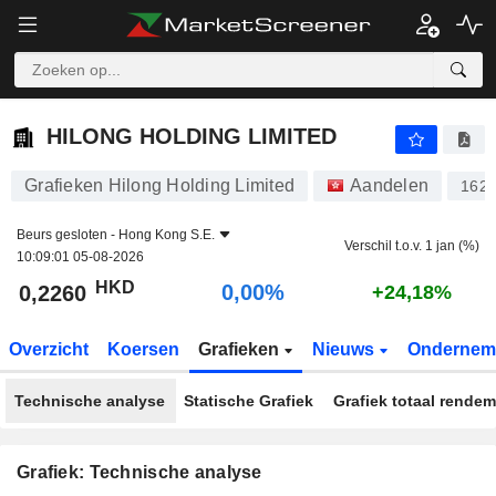
HILONG HOLDING LIMITED
0,2260
$
0,00%
HILONG HOLDING LIMITED
Grafieken Hilong Holding Limited
Aandelen
162
Beurs gesloten -
Hong Kong S.E.
Verschil t.o.v. 1 jan (%)
10:09:01 05-08-2026
HKD
0,00%
0,2260
+24,18%
Overzicht
Koersen
Grafieken
Nieuws
Ondernem
Technische analyse
Statische Grafiek
Grafiek totaal rende
Grafiek: Technische analyse