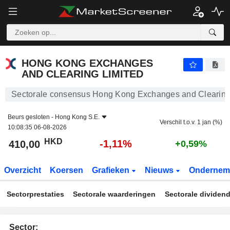
HONG KONG EXCHANGES AND CLEARING LIMITED
410,00
$
-1,11%
HONG KONG EXCHANGES
AND CLEARING LIMITED
Sectorale consensus Hong Kong Exchanges and Clearing
Beurs gesloten -
Hong Kong S.E.
Verschil t.o.v. 1 jan (%)
10:08:35 06-08-2026
HKD
-1,11%
410,00
+0,59%
Overzicht
Koersen
Grafieken
Nieuws
Ondernem
Sectorprestaties
Sectorale waarderingen
Sectorale dividen
Sector: