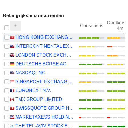
Belangrijkste concurrenten
Doelkoers
Consensus
4m
HONG KONG EXCHANGES AND CLEARING LIMITED
INTERCONTINENTAL EXCHANGE, INC.
LONDON STOCK EXCHANGE GROUP PLC
DEUTSCHE BÖRSE AG
NASDAQ, INC.
SINGAPORE EXCHANGE LIMITED
EURONEXT N.V.
TMX GROUP LIMITED
SWISSQUOTE GROUP HOLDING SA
MARKETAXESS HOLDINGS INC.
THE TEL-AVIV STOCK EXCHANGE LTD.