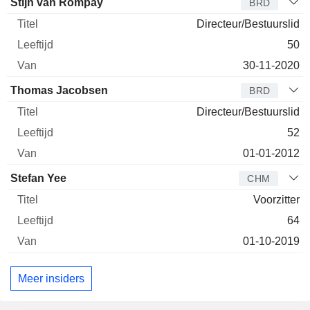
Bestuurder
Titel
Leeftijd
Van
Stijn van Rompay
BRD
Directeur/Bestuurslid
50
30-11-2020
Thomas Jacobsen
BRD
Directeur/Bestuurslid
52
01-01-2012
Stefan Yee
CHM
Voorzitter
64
01-10-2019
Meer insiders