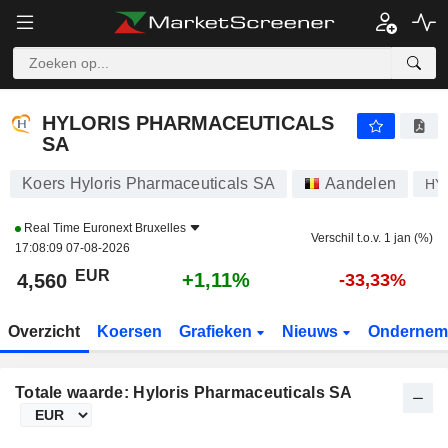
HYLORIS PHARMACEUTICALS SA
4,560
€
+1,11%
HYLORIS PHARMACEUTICALS
SA
Koers Hyloris Pharmaceuticals SA
Aandelen
HY
Real Time
Euronext Bruxelles
Verschil t.o.v. 1 jan (%)
17:08:09 07-08-2026
EUR
+1,11%
4,560
-33,33%
Overzicht
Koersen
Grafieken
Nieuws
Ondernem
Totale waarde: Hyloris Pharmaceuticals SA