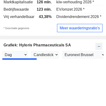
Marktkapitalisatie
126 mln.
k/w-verhouding 2026 *
-
Bedrijfswaarde
123 mln.
EV/omzet 2026 *
Vrij verhandelbaar
43,38%
Dividendrendement 2026 *
Meer waarderingsratio's
* Geschatte gegevens
Grafiek: Hyloris Pharmaceuticals SA