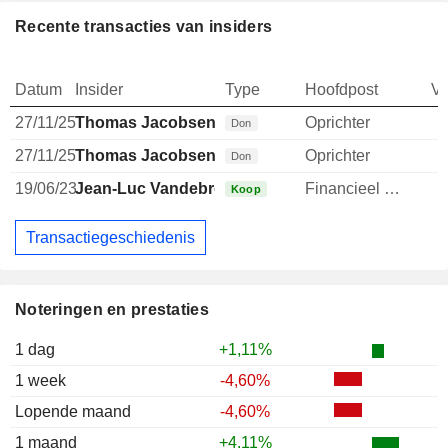
Recente transacties van insiders
Datum
Insider
Type
Hoofdpost
V
27/11/25
Thomas Jacobsen
Oprichter
Don
27/11/25
Thomas Jacobsen
Oprichter
Don
19/06/23
Jean-Luc Vandebroek
Financieel directeur
Koop
Transactiegeschiedenis
Noteringen en prestaties
1 dag
+1,11%
1 week
-4,60%
Lopende maand
-4,60%
1 maand
+4,11%