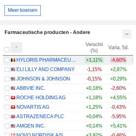
Meer koersen
Farmaceutische producten - Andere
Verschil
Varia. 5d.
V
(%)
HYLORIS PHARMACEUTICALS SA
+1,11%
-4,60%
ELI LILLY AND COMPANY
-1,15%
+2,87%
+
JOHNSON & JOHNSON
-0,15%
+0,29%
+
ABBVIE INC.
+0,18%
-2,60%
+
ROCHE HOLDING AG
+1,18%
+4,55%
+
NOVARTIS AG
+1,25%
-0,43%
+
ASTRAZENECA PLC
+0,04%
-5,95%
AMGEN INC.
+0,14%
+5,41%
+
NOVO NORDISK A/S
+3,92%
-0,46%