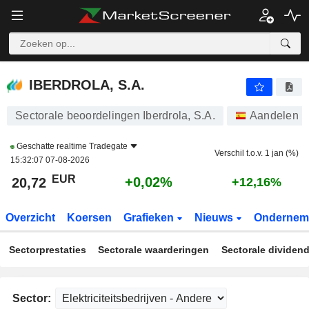
IBERDROLA, S.A.
20,72
€
+0,02%
IBERDROLA, S.A.
Sectorale beoordelingen Iberdrola, S.A.
Aandelen
Geschatte realtime
Tradegate
Verschil t.o.v. 1 jan (%)
15:32:07 07-08-2026
EUR
+0,02%
20,72
+12,16%
Overzicht
Koersen
Grafieken
Nieuws
Ondernem
Sectorprestaties
Sectorale waarderingen
Sectorale dividen
Sector: