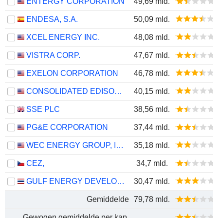
ENTERGY CORPORATION
49,69 mld.
ENDESA, S.A.
50,09 mld.
XCEL ENERGY INC.
48,08 mld.
VISTRA CORP.
47,67 mld.
EXELON CORPORATION
46,78 mld.
CONSOLIDATED EDISON, INC.
40,15 mld.
SSE PLC
38,56 mld.
PG&E CORPORATION
37,44 mld.
WEC ENERGY GROUP, INC.
35,18 mld.
CEZ,
34,7 mld.
GULF ENERGY DEVELOPMENT
30,47 mld.
Gemiddelde
79,78 mld.
Gewogen gemiddelde per kap.