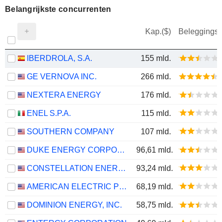
Belangrijkste concurrenten
Kap.($)
Beleggings
IBERDROLA, S.A.
155 mld.
GE VERNOVA INC.
266 mld.
NEXTERA ENERGY
176 mld.
ENEL S.P.A.
115 mld.
SOUTHERN COMPANY
107 mld.
DUKE ENERGY CORPORATION
96,61 mld.
CONSTELLATION ENERGY CORPORATION
93,24 mld.
AMERICAN ELECTRIC POWER COMPANY, INC.
68,19 mld.
DOMINION ENERGY, INC.
58,75 mld.