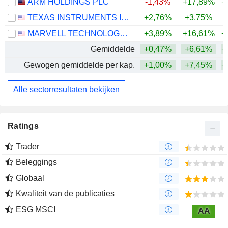
ARM HOLDINGS PLC
-1,43%
+17,89%
+
TEXAS INSTRUMENTS INCORPORATED
+2,76%
+3,75%
+
MARVELL TECHNOLOGY GROUP LTD
+3,89%
+16,61%
+
Gemiddelde
+0,47%
+6,61%
+
Gewogen gemiddelde per kap.
+1,00%
+7,45%
+
Alle sectorresultaten bekijken
Ratings
Trader
Beleggings
Globaal
Kwaliteit van de publicaties
ESG MSCI
AA