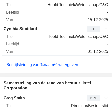
Hoofd Techniek/Wetenschap/O&O
-
15-12-2025
Cynthia Stoddard
CTO
Hoofd Techniek/Wetenschap/O&O
-
01-12-2025
Bedrijfsleiding van %naam% weergeven
Samenstelling van de raad van bestuur: Intel
Corporation
Bestuurder
Titel
Leeftijd
Van
Greg Smith
BRD
Directeur/Bestuurslid