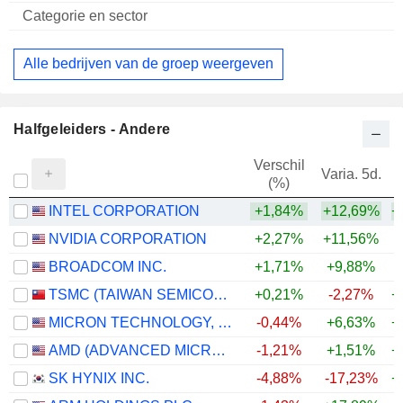
Alle bedrijven van de groep weergeven
Halfgeleiders - Andere
Verschil
Varia. 5d.
V
(%)
INTEL CORPORATION
+1,84%
+12,69%
+
NVIDIA CORPORATION
+2,27%
+11,56%
+
BROADCOM INC.
+1,71%
+9,88%
+
TSMC (TAIWAN SEMICONDUCTOR MANUFACTURING COMPANY)
+0,21%
-2,27%
+
MICRON TECHNOLOGY, INC.
-0,44%
+6,63%
+
AMD (ADVANCED MICRO DEVICES)
-1,21%
+1,51%
+
SK HYNIX INC.
-4,88%
-17,23%
+