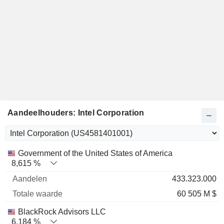
Aandeelhouders: Intel Corporation
Totale
Government of the United States of America
Naam
Aandelen
%
waarde
8,615 %
433.323.000
60 505 M $
BlackRock Advisors LLC
6,184 %