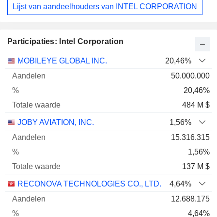
Lijst van aandeelhouders van INTEL CORPORATION
Participaties: Intel Corporation
Totale
MOBILEYE GLOBAL INC.
20,46%
Naam
Aandelen
%
waarde
50.000.000
20,46%
484 M $
JOBY AVIATION, INC.
1,56%
15.316.315
1,56%
137 M $
RECONOVA TECHNOLOGIES CO., LTD.
4,64%
12.688.175
4,64%