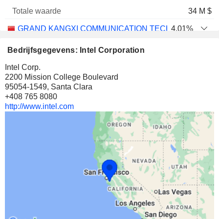
34 M $
GRAND KANGXI COMMUNICATION TECHNOLOGIES (SH
4,01%
12.693.330
Bedrijfsgegevens: Intel Corporation
4,01%
Intel Corp.
33 M $
2200 Mission College Boulevard
95054-1549, Santa Clara
+408 765 8080
http://www.intel.com