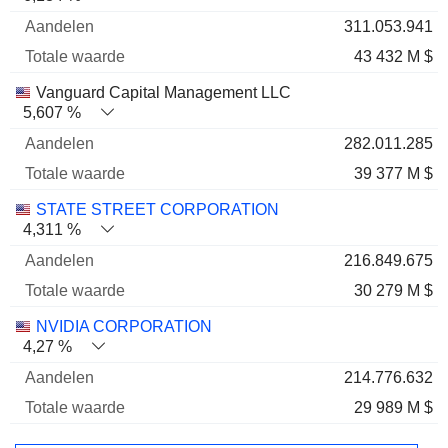
311.053.941
43 432 M $
Vanguard Capital Management LLC
5,607 %
282.011.285
39 377 M $
STATE STREET CORPORATION
4,311 %
216.849.675
30 279 M $
NVIDIA CORPORATION
4,27 %
214.776.632
29 989 M $