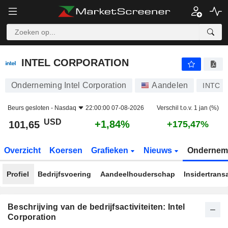
INTEL CORPORATION
101,65
$
+1,84%
INTEL CORPORATION
Onderneming Intel Corporation
Aandelen
INTC
Beurs gesloten -
Nasdaq
22:00:00 07-08-2026
Verschil t.o.v. 1 jan (%)
USD
+1,84%
101,65
+175,47%
Overzicht
Koersen
Grafieken
Nieuws
Ondernem
Profiel
Bedrijfsvoering
Aandeelhouderschap
Insidertrans
Beschrijving van de bedrijfsactiviteiten: Intel
Corporation