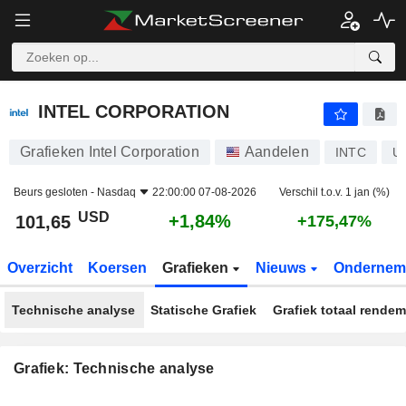
INTEL CORPORATION
101,65
$
+1,84%
INTEL CORPORATION
Grafieken Intel Corporation
Aandelen
INTC
U
Beurs gesloten -
Nasdaq
22:00:00 07-08-2026
Verschil t.o.v. 1 jan (%)
USD
+1,84%
101,65
+175,47%
Overzicht
Koersen
Grafieken
Nieuws
Ondernem
Technische analyse
Statische Grafiek
Grafiek totaal rende
Grafiek: Technische analyse