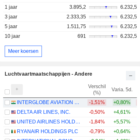
1 jaar
3.895,2
6.232,5
3 jaar
2.333,35
6.232,5
5 jaar
1.511,75
6.232,5
10 jaar
691
6.232,5
Meer koersen
Luchtvaartmaatschappijen - Andere
Verschil
Varia. 5d.
V
(%)
INTERGLOBE AVIATION LIMITED
-1,51%
+0,80%
DELTA AIR LINES, INC.
-0,50%
+4,61%
+
UNITED AIRLINES HOLDINGS, INC.
-1,84%
+5,57%
+
RYANAIR HOLDINGS PLC
-0,79%
+0,64%