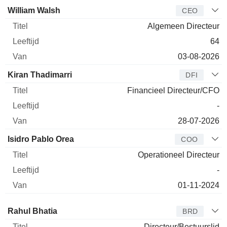
Bedrijfsleider
Titel
Leeftijd
Van
William Walsh
CEO
Algemeen Directeur
64
03-08-2026
Kiran Thadimarri
DFI
Financieel Directeur/CFO
-
28-07-2026
Isidro Pablo Orea
COO
Operationeel Directeur
-
01-11-2024
Bestuurder
Titel
Leeftijd
Van
Rahul Bhatia
BRD
Directeur/Bestuurslid