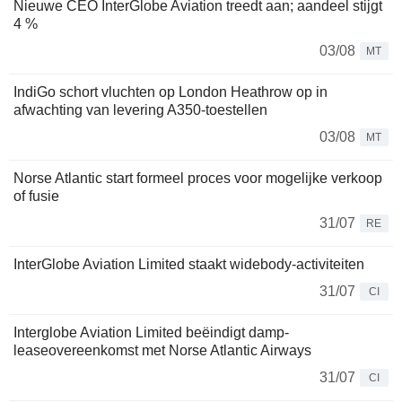
Nieuwe CEO InterGlobe Aviation treedt aan; aandeel stijgt
4 %
03/08
MT
IndiGo schort vluchten op London Heathrow op in
afwachting van levering A350-toestellen
03/08
MT
Norse Atlantic start formeel proces voor mogelijke verkoop
of fusie
31/07
RE
InterGlobe Aviation Limited staakt widebody-activiteiten
31/07
CI
Interglobe Aviation Limited beëindigt damp-
leaseovereenkomst met Norse Atlantic Airways
31/07
CI