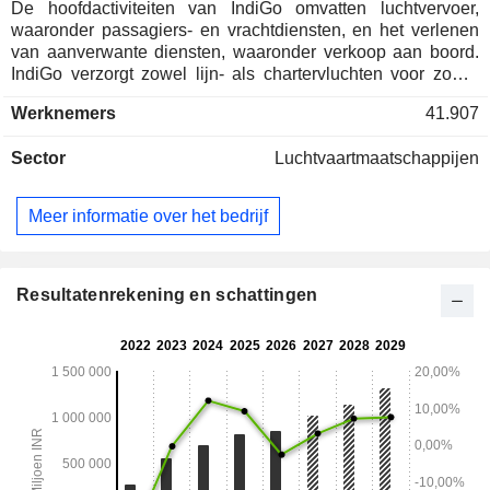
De hoofdactiviteiten van IndiGo omvatten luchtvervoer,
waaronder passagiers- en vrachtdiensten, en het verlenen
van aanverwante diensten, waaronder verkoop aan boord.
IndiGo verzorgt zowel lijn- als chartervluchten voor zowel
passagiers als vracht. De onderneming beschikt over een
Werknemers
41.907
vloot van ongeveer 437 vliegtuigen en verzorgt lijnvluchten
naar meer dan 91 binnenlandse en 40 internationale
Sector
Luchtvaartmaatschappijen
bestemmingen. Tot de dochterondernemingen van IndiGo
behoren Agile Airport Services Private Limited en InterGlobe
Aviation Financial Services IFSC Private Limited. Agile
Meer informatie over het bedrijf
Airport Services Private Limited houdt zich bezig met het
verlenen van grondafhandelingsdiensten en andere
aanverwante diensten aan IndiGo op diverse luchthavens in
India.
Resultatenrekening en schattingen