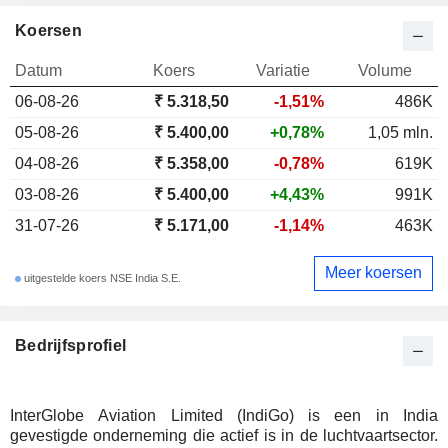
Koersen
Datum
Koers
Variatie
Volume
06-08-26
₹
5.318,50
-1,51%
486K
05-08-26
₹ 5.400,00
+0,78%
1,05 mln.
04-08-26
₹ 5.358,00
-0,78%
619K
03-08-26
₹ 5.400,00
+4,43%
991K
31-07-26
₹ 5.171,00
-1,14%
463K
Meer koersen
uitgestelde koers NSE India S.E.
Bedrijfsprofiel
InterGlobe Aviation Limited (IndiGo) is een in India
gevestigde onderneming die actief is in de luchtvaartsector.