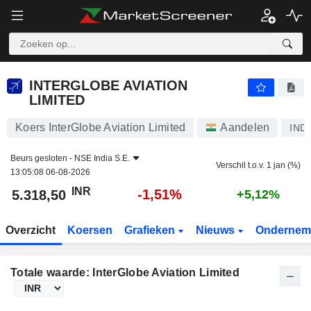
INTERGLOBE AVIATION LIMITED
5.318,50
₹
-1,51%
INTERGLOBE AVIATION
LIMITED
Koers InterGlobe Aviation Limited
Aandelen
IND
Beurs gesloten -
NSE India S.E.
Verschil t.o.v. 1 jan (%)
13:05:08 06-08-2026
INR
-1,51%
5.318,50
+5,12%
Overzicht
Koersen
Grafieken
Nieuws
Ondernem
Totale waarde: InterGlobe Aviation Limited