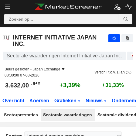
INTERNET INITIATIVE JAPAN INC.
3.632,00
¥
+3,39%
INTERNET INITIATIVE JAPAN
INC.
Sectorale waarderingen Internet Initiative Japan Inc.
Beurs gesloten -
Japan Exchange
Verschil t.o.v. 1 jan (%)
08:30:00 07-08-2026
JPY
+3,39%
3.632,00
+31,33%
Overzicht
Koersen
Grafieken
Nieuws
Ondernem
Sectorprestaties
Sectorale waarderingen
Sectorale dividen