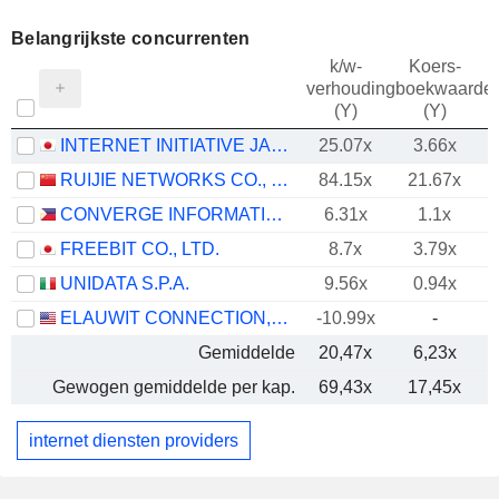
Belangrijkste concurrenten
k/w-
Koers-
verhouding
boekwaarde
(Y)
(Y)
INTERNET INITIATIVE JAPAN INC.
25.07x
3.66x
RUIJIE NETWORKS CO., LTD.
84.15x
21.67x
CONVERGE INFORMATION AND COMMUNICATIONS TECHNOLOGY SOLUTIONS, INC.
6.31x
1.1x
FREEBIT CO., LTD.
8.7x
3.79x
UNIDATA S.P.A.
9.56x
0.94x
ELAUWIT CONNECTION, INC.
-10.99x
-
Gemiddelde
20,47x
6,23x
Gewogen gemiddelde per kap.
69,43x
17,45x
internet diensten providers