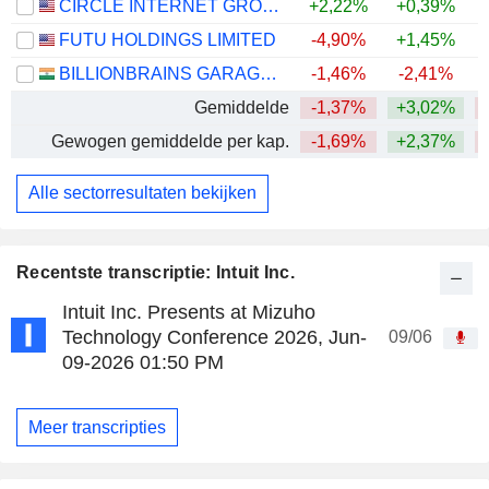
CIRCLE INTERNET GROUP, INC.
+2,22%
+0,39%
FUTU HOLDINGS LIMITED
-4,90%
+1,45%
BILLIONBRAINS GARAGE VENTURES LIMITED
-1,46%
-2,41%
Gemiddelde
-1,37%
+3,02%
Gewogen gemiddelde per kap.
-1,69%
+2,37%
Alle sectorresultaten bekijken
Recentste transcriptie: Intuit Inc.
Intuit Inc. Presents at Mizuho
Technology Conference 2026, Jun-
09/06
09-2026 01:50 PM
Meer transcripties