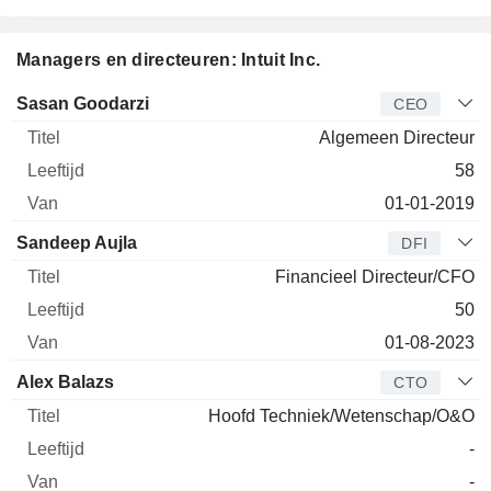
Managers en directeuren: Intuit Inc.
Bedrijfsleider
Titel
Leeftijd
Van
Sasan Goodarzi
CEO
Algemeen Directeur
58
01-01-2019
Sandeep Aujla
DFI
Financieel Directeur/CFO
50
01-08-2023
Alex Balazs
CTO
Hoofd Techniek/Wetenschap/O&O
-
-