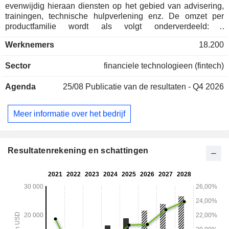
evenwijdig hieraan diensten op het gebied van advisering,
trainingen, technische hulpverlening enz. De omzet per
productfamilie wordt als volgt onderverdeeld: -
beheersoftware (58,8%): beheersoftware voor de
Werknemers
18.200
boekhouding, financiën, verkoop en vastgoed, de
voorbereiding van salarisstrookjes, enz., voornamelijk
Sector
financiele technologieen (fintech)
verkocht onder de merknamen QuickBooks en Intuit; -
persoonlijke fiscale beheersoftware (25,9%): merk TurboTax;
Agenda
25/08
Publicatie van de resultaten - Q4 2026
- software voor persoonlijk beheer en controle van
persoonlijke kredieten (12%; Credit Karma) ; - software voor
professioneel belastingbeheer (3,3%; ProTax): merken
Meer informatie over het bedrijf
Lacerte, ProSeries, ProFile en ProConnect Tax Online voor
professionele accountants.
Resultatenrekening en schattingen