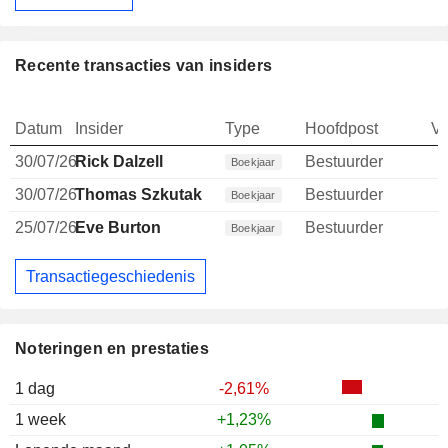
Recente transacties van insiders
Datum
Insider
Type
Hoofdpost
V
30/07/26
Rick Dalzell
Bestuurder
Boekjaar
30/07/26
Thomas Szkutak
Bestuurder
Boekjaar
25/07/26
Eve Burton
Bestuurder
Boekjaar
Transactiegeschiedenis
Noteringen en prestaties
1 dag
-2,61%
1 week
+1,23%