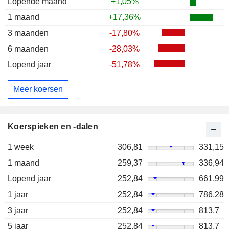
Lopende maand
+1,05%
1 maand
+17,36%
3 maanden
-17,80%
6 maanden
-28,03%
Lopend jaar
-51,78%
Meer koersen
Koerspieken en -dalen
1 week
306,81
331,15
1 maand
259,37
336,94
Lopend jaar
252,84
661,99
1 jaar
252,84
786,28
3 jaar
252,84
813,7
5 jaar
252,84
813,7