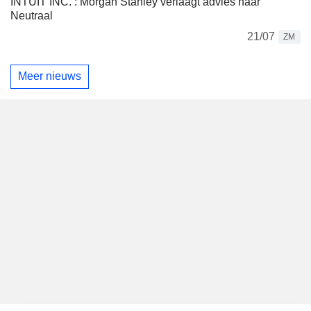
INTUIT INC. : Morgan Stanley verlaagt advies naar
Neutraal
21/07
ZM
Meer nieuws