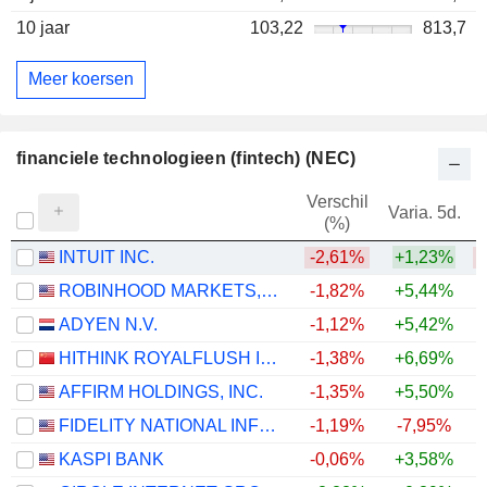
10 jaar
103,22
813,7
Meer koersen
financiele technologieen (fintech) (NEC)
Verschil
Varia. 5d.
V
(%)
INTUIT INC.
-2,61%
+1,23%
ROBINHOOD MARKETS, INC.
-1,82%
+5,44%
ADYEN N.V.
-1,12%
+5,42%
HITHINK ROYALFLUSH INFORMATION NETWORK CO., LTD.
-1,38%
+6,69%
+
AFFIRM HOLDINGS, INC.
-1,35%
+5,50%
FIDELITY NATIONAL INFORMATION SERVICES, INC.
-1,19%
-7,95%
KASPI BANK
-0,06%
+3,58%