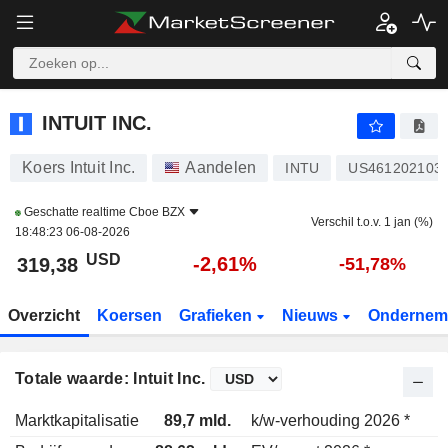
INTUIT INC.
319,38
$
-2,61%
INTUIT INC.
Koers Intuit Inc.
Aandelen
INTU
US461202103
Geschatte realtime
Cboe BZX
Verschil t.o.v. 1 jan (%)
18:48:23 06-08-2026
USD
-2,61%
319,38
-51,78%
Overzicht
Koersen
Grafieken
Nieuws
Ondernem
Totale waarde: Intuit Inc.
Marktkapitalisatie
89,7 mld.
k/w-verhouding 2026 *