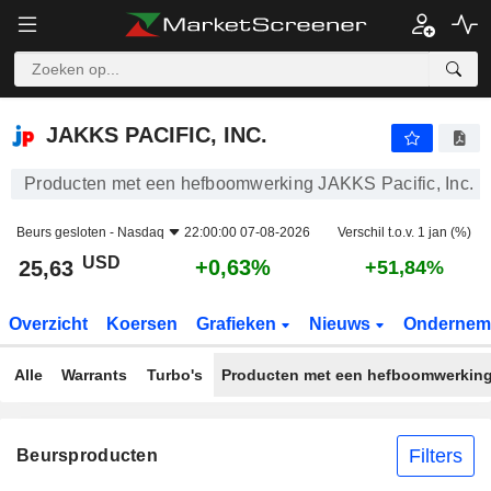
JAKKS PACIFIC, INC.
25,63
$
+0,63%
JAKKS PACIFIC, INC.
Producten met een hefboomwerking JAKKS Pacific, Inc.
Beurs gesloten -
Nasdaq
22:00:00 07-08-2026
Verschil t.o.v. 1 jan (%)
USD
+0,63%
25,63
+51,84%
Overzicht
Koersen
Grafieken
Nieuws
Ondernem
Alle
Warrants
Turbo's
Producten met een hefboomwerkin
Filters
Beursproducten