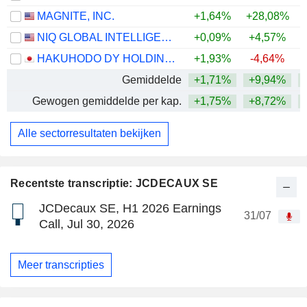
MAGNITE, INC.
+1,64%
+28,08%
+
NIQ GLOBAL INTELLIGENCE PLC
+0,09%
+4,57%
HAKUHODO DY HOLDINGS INC
+1,93%
-4,64%
Gemiddelde
+1,71%
+9,94%
Gewogen gemiddelde per kap.
+1,75%
+8,72%
+
Alle sectorresultaten bekijken
Recentste transcriptie: JCDECAUX SE
JCDecaux SE, H1 2026 Earnings
31/07
Call, Jul 30, 2026
Meer transcripties