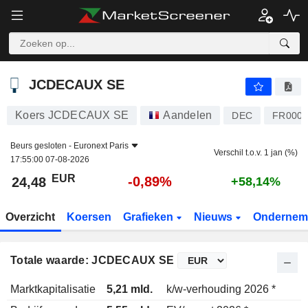
JCDECAUX SE
24,48
€
-0,89%
JCDECAUX SE
Koers JCDECAUX SE
Aandelen
DEC
FR0000
Beurs gesloten -
Euronext Paris
Verschil t.o.v. 1 jan (%)
17:55:00 07-08-2026
EUR
-0,89%
24,48
+58,14%
Overzicht
Koersen
Grafieken
Nieuws
Ondernem
Totale waarde: JCDECAUX SE
Marktkapitalisatie
5,21 mld.
k/w-verhouding 2026 *