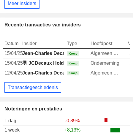
Meer insiders
Recente transacties van insiders
Datum
Insider
Type
Hoofdpost
V
15/04/25
Jean-Charles Decaux
Algemeen directeur
2
Koop
15/04/25
JCDecaux Holding SAS
Onderneming
3
Koop
12/04/25
Jean-Charles Decaux
Algemeen directeur
Koop
Transactiegeschiedenis
Noteringen en prestaties
1 dag
-0,89%
1 week
+8,13%