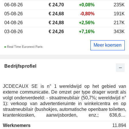
06-08-26
€ 24,70
+0,08%
235K
05-08-26
€ 24,68
-0,80%
191K
04-08-26
€ 24,88
+2,56%
217K
03-08-26
€ 24,26
+7,16%
343K
Meer koersen
Real Time Euronext Paris
Bedrijfsprofiel
JCDECAUX SE is n° 1 wereldwijd op het gebied van
externe communicatie. De omzet per type drager wordt als
volgt onderverdeeld: - straatmeubilair (50,7%; wereldwijd n°
1): verkoop van advertentieruimte in winkelcentra en op
straatmeubilair (bushokjes, automatische openbare toiletten,
krantenkiosken, aanwijsborden, enz.; 636,625
reclameborden eind 2025), verkoop, verhuur en onderhoud
Werknemers
11.894
van straatmeubilair. Verder is het concern wereldwijd nr. 1