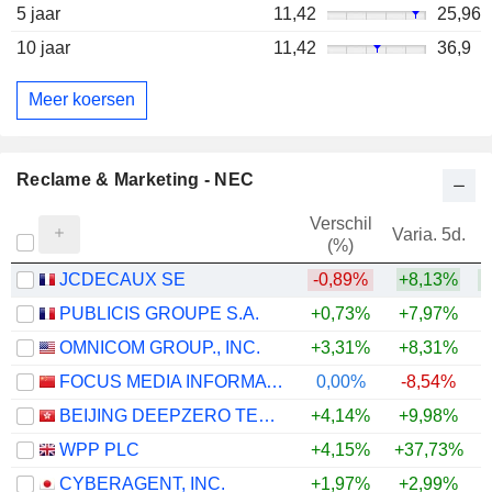
5 jaar
11,42
25,96
10 jaar
11,42
36,9
Meer koersen
Reclame & Marketing - NEC
Verschil
Varia. 5d.
V
(%)
JCDECAUX SE
-0,89%
+8,13%
+
PUBLICIS GROUPE S.A.
+0,73%
+7,97%
+
OMNICOM GROUP., INC.
+3,31%
+8,31%
+
FOCUS MEDIA INFORMATION TECHNOLOGY CO., LTD.
0,00%
-8,54%
BEIJING DEEPZERO TECHNOLOGY CO., LTD.
+4,14%
+9,98%
WPP PLC
+4,15%
+37,73%
+
CYBERAGENT, INC.
+1,97%
+2,99%