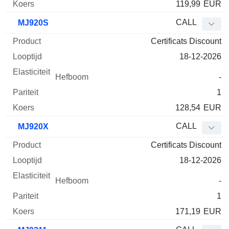
119,99
EUR
CALL
MJ920S
Certificats Discount
18-12-2026
-
1
128,54
EUR
CALL
MJ920X
Certificats Discount
18-12-2026
-
1
171,19
EUR