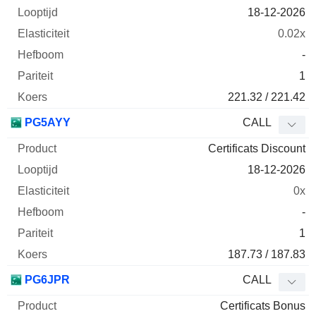
18-12-2026
0.02x
-
1
221.32 / 221.42
PG5AYY
CALL
Certificats Discount
18-12-2026
0x
-
1
187.73 / 187.83
PG6JPR
CALL
Certificats Bonus