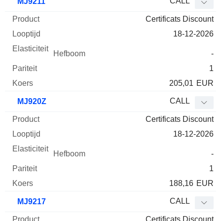
CALL
MJ9211
Certificats Discount
18-12-2026
-
1
205,01
EUR
CALL
MJ920Z
Certificats Discount
18-12-2026
-
1
188,16
EUR
CALL
MJ9217
Certificats Discount