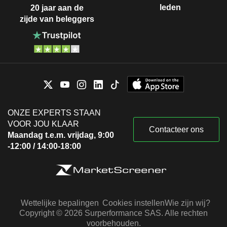
leden
20 jaar aan de
zijde van beleggers
ONZE EXPERTS STAAN
VOOR JOU KLAAR
Contacteer ons
Maandag t.e.m. vrijdag, 9:00
-12:00 / 14:00-18:00
Wettelijke bepalingen
Cookies instellen
Wie zijn wij?
Copyright © 2026 Surperformance SAS. Alle rechten
voorbehouden.