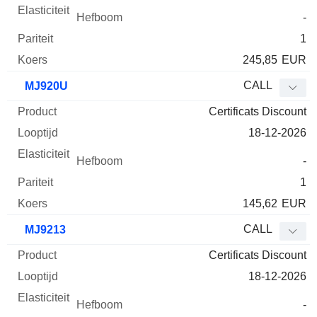
-
1
245,85
EUR
CALL
MJ920U
Certificats Discount
18-12-2026
-
1
145,62
EUR
CALL
MJ9213
Certificats Discount
18-12-2026
-