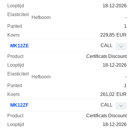
18-12-2026
-
1
229,85
EUR
CALL
MK12ZE
Certificats Discount
18-12-2026
-
1
261,02
EUR
CALL
MK12ZF
Certificats Discount
18-12-2026