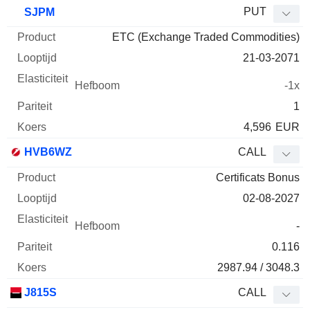
Afkorting
Type
Product
Looptijd
Elasticiteit
Hefboom
Pari
PUT
SJPM
ETC (Exchange Traded Commodities)
21-03-2071
-1x
1
4,596
EUR
HVB6WZ
CALL
Certificats Bonus
02-08-2027
-
0.116
2987.94 / 3048.3
J815S
CALL