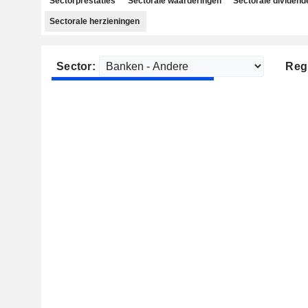
Sectorprestaties
Sectorale waarderingen
Sectorale dividend
Sectorale herzieningen
Sector:
Reg