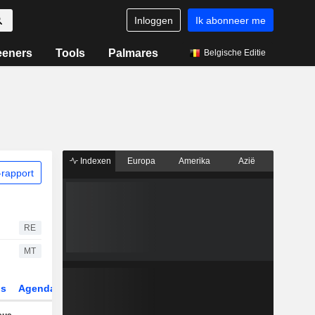
Inloggen
Ik abonneer me
eeners
Tools
Palmares
Belgische Editie
Indexen
Europa
Amerika
Azië
rapport
RE
MT
gs
Agenda
Sector
Derivaten
ETF's