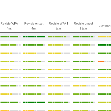
Revisie WPA
Revisie omzet
Revisie WPA 1
Revisie omzet
Zichtbaa
4m.
4m.
jaar
1 jaar