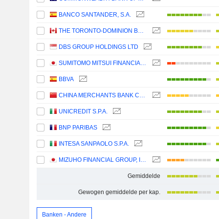
BANCO SANTANDER, S.A.
THE TORONTO-DOMINION BANK
DBS GROUP HOLDINGS LTD
SUMITOMO MITSUI FINANCIAL GROUP, INC.
BBVA
CHINA MERCHANTS BANK CO., LTD.
UNICREDIT S.P.A.
BNP PARIBAS
INTESA SANPAOLO S.P.A.
MIZUHO FINANCIAL GROUP, INC.
Gemiddelde
Gewogen gemiddelde per kap.
Banken - Andere