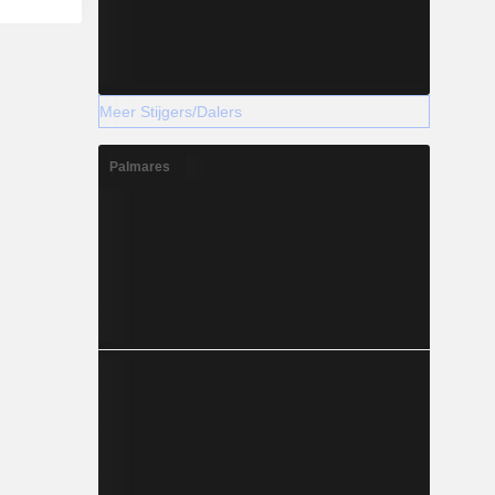
Meer Stijgers/Dalers
Palmares