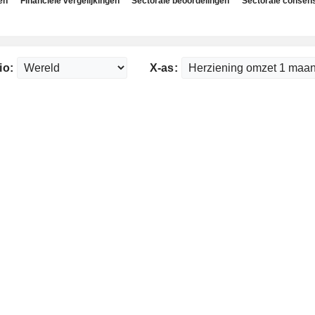
en
Financiële vergelijkingen
Sectorale beoordelingen
Sectorale consen
io:
X-as: