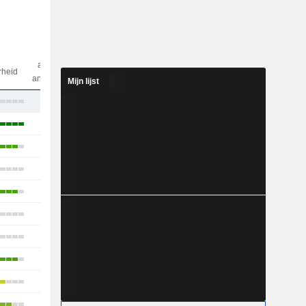
aantal
rheid
analisten
Mijn lijst
21
22
16
17
17
13
23
17
11
14