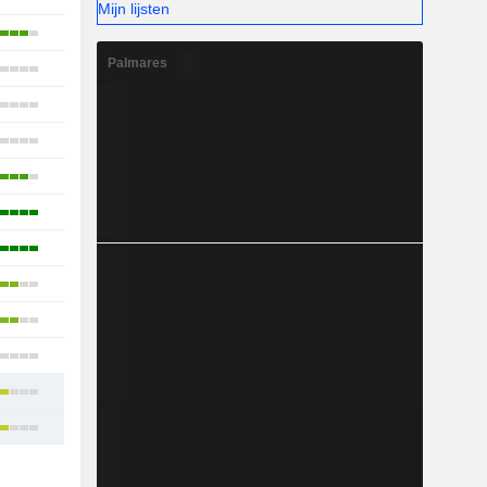
Mijn lijsten
20
Palmares
13
16
12
22
19
16
19
14
11
17
18