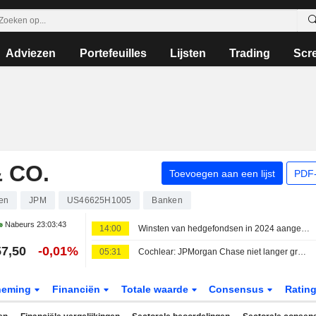
Adviezen
Portefeuilles
Lijsten
Trading
Scr
 CO.
Toevoegen aan een lijst
PDF-
en
JPM
US46625H1005
Banken
Nabeurs
23:03:43
14:00
Winsten van hedgefondsen in 2024 aangetast door technologie-transacties in juli, aldus JPMorgan
7,50
-0,01%
05:31
Cochlear: JPMorgan Chase niet langer grootaandeelhouder
neming
Financiën
Totale waarde
Consensus
Ratin