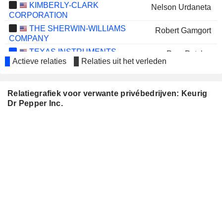
KIMBERLY-CLARK
Nelson Urdaneta
CORPORATION
THE SHERWIN-WILLIAMS
Robert Gamgort
COMPANY
TEXAS INSTRUMENTS
Pam Patsley
Actieve relaties
Relaties uit het verleden
INCORPORATED
MONDELEZ INTERNATIONAL,
Dirk Van de Put
INC.
Michael Call
Relatiegrafiek voor verwante privébedrijven: Keurig
Dr Pepper Inc.
USA TODAY CO., INC.
Debra Sandler
SOCIÉTÉ GÉNÉRALE
Lubomira Rochet
SIXT SE
Anna-Lena Kamenetzky-Wetzel
KIMBERLY-CLARK DE
Nelson Urdaneta
MÉXICO, S. A. B. DE C. V.
COTY INC.
Joachim Joseph B. C. Creus
Kristin Blazewicz
Frank Engelen