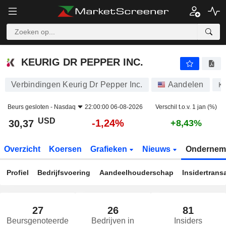
KEURIG DR PEPPER INC.
30,37
$
-1,24%
KEURIG DR PEPPER INC.
Verbindingen Keurig Dr Pepper Inc.
Aandelen
K
Beurs gesloten -
Nasdaq
22:00:00 06-08-2026
Verschil t.o.v. 1 jan (%)
USD
-1,24%
30,37
+8,43%
Overzicht
Koersen
Grafieken
Nieuws
Ondernem
Profiel
Bedrijfsvoering
Aandeelhouderschap
Insidertrans
27
26
81
Beursgenoteerde
Bedrijven in
Insiders