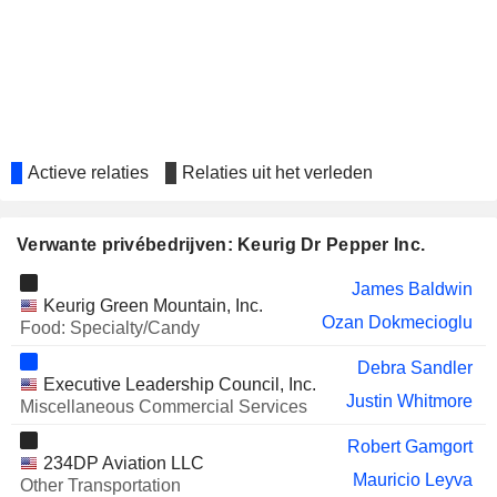
PLANET FITNESS, INC.
Sudhanshu Priyadarshi
HELLOFRESH SE
Fabien Jacques Simon
DENTSPLY SIRONA INC.
Brian Gladden
HILTON GRAND VACATIONS INC.
Pam Patsley
Actieve relaties
Relaties uit het verleden
ANHEUSER-BUSCH INBEV
Dirk Van de Put
SA/NV
VISTRA CORP.
Tom Farrah
Verwante privébedrijven: Keurig Dr Pepper Inc.
BROADCOM INC.
Amie O'Toole
James Baldwin
Keurig Green Mountain, Inc.
DRIVEN BRANDS HOLDINGS
Steve Alexander
Ozan Dokmecioglu
Food: Specialty/Candy
INC.
CORE & MAIN, INC.
Debra Sandler
Margaret Newman
Executive Leadership Council, Inc.
Justin Whitmore
Miscellaneous Commercial Services
PAYONEER GLOBAL INC.
Pam Patsley
WALDENCAST PLC
Robert Gamgort
Juliette Hickman
234DP Aviation LLC
Mauricio Leyva
Other Transportation