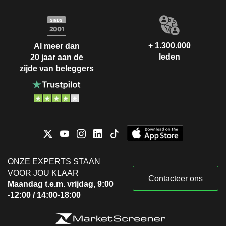
Robert Singer
Pret Panera Co., Inc.
Gerhard Pleuhs
Restaurants
+ 1.300.000
Al meer dan
Olivier Goudet
leden
20 jaar aan de
Lubomira Rochet
zijde van beleggers
Joachim Joseph B. C. Creus
Independence Pet
Rafael Oliveira
Holdings, Inc.
Multi-Line Insurance
Lubomira Rochet
Pinnacle Pet Group
Joachim Joseph B. C. Creus
Ltd.
Multi-Line Insurance
Rafael Oliveira
ONZE EXPERTS STAAN
VOOR JOU KLAAR
Frank Engelen
Contacteer ons
Maandag t.e.m. vrijdag, 9:00
-12:00 / 14:00-18:00
Joachim Joseph B. C. Creus
Pret Intermediate Co.
Frank Engelen
Ltd.
Financial Conglomerates