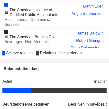
Martin Ellen
The American Institute of
Angie Stephenson
Certified Public Accountants
Miscellaneous Commercial
Services
James Baldwin
The American Bottling Co.
Robert Gamgort
Beverages: Non-Alcoholic
Ozan Dokmecioglu
Actieve relaties
Relaties uit het verleden
Olivier Goudet
National Veterinary
Robert Gamgort
Associates, Inc.
Relatiestatistieken
Agricultural
Lubomira Rochet
Commodities/Milling
Joachim Joseph B. C. Creus
Actief
Inactief
Rafael Oliveira
Justine Tan
Beursgenoteerde bedrijven
Bedrijven in privébezit
Martin Ellen
Financial Executives