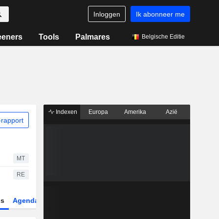
Inloggen
Ik abonneer me
eeners
Tools
Palmares
Belgische Editie
Indexen
Europa
Amerika
Azië
rapport
MT
RE
gs
Agenda
Sector
Derivaten
ETF's