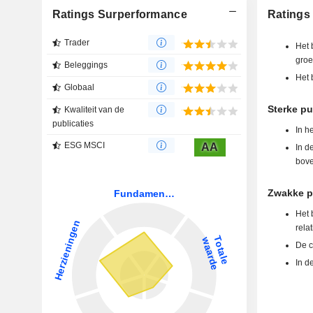
Ratings Surperformance
Ratings
Trader
Het 
groe
Beleggings
Het 
Globaal
Sterke pu
Kwaliteit van de
publicaties
In h
ESG MSCI
AA
In d
bove
Zwakke pu
Het 
rela
De c
In d