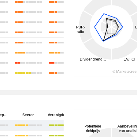
Keurig Dr Pepper Inc.
Sector
Verenigde Staten