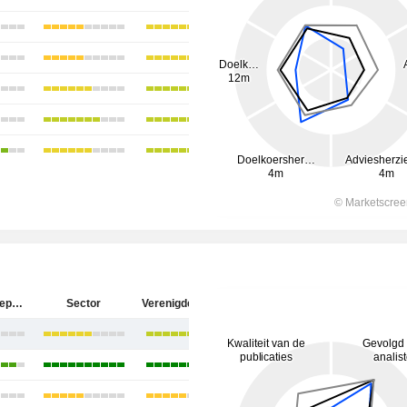
Keurig Dr Pepper Inc.
Sector
Verenigde Staten