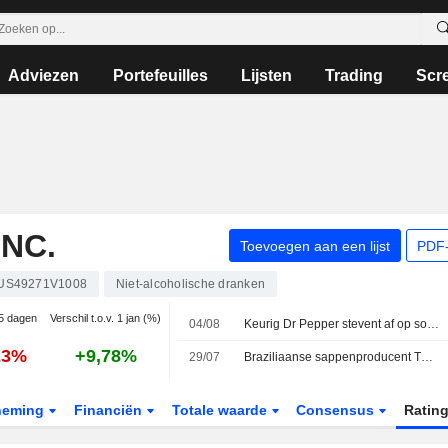
Adviezen
Portefeuilles
Lijsten
Trading
Scr
NC.
Toevoegen aan een lijst
PDF-
US49271V1008
Niet-alcoholische dranken
 5 dagen
Verschil t.o.v. 1 jan (%)
04/08
Keurig Dr Pepper stevent af op solide tweede kwartaal; risico-rendementsverhouding neutraal volgens RBC
23%
+9,78%
29/07
Braziliaanse sappenproducent The Natural One verkent opties voor verkoop, aldus bronnen
neming
Financiën
Totale waarde
Consensus
Ratin