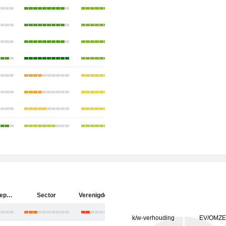
Keurig Dr Pepper Inc.
Sector
Verenigde Staten