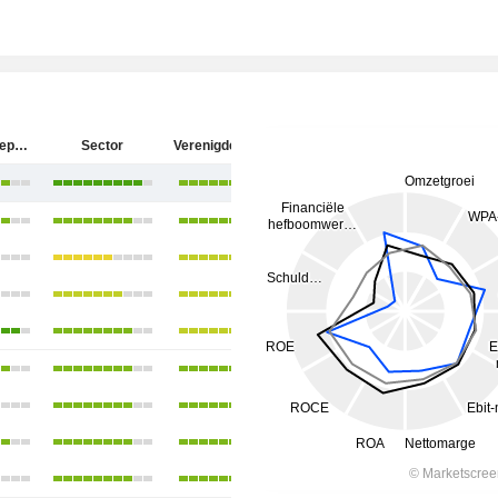
Keurig Dr Pepper Inc.
Sector
Verenigde Staten