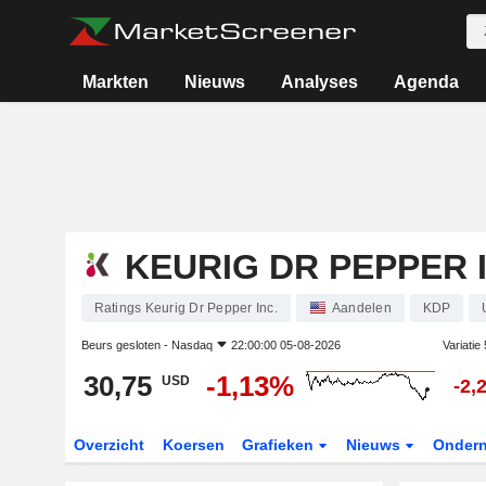
Markten
Nieuws
Analyses
Agenda
KEURIG DR PEPPER I
Ratings Keurig Dr Pepper Inc.
Aandelen
KDP
Beurs gesloten -
Nasdaq
22:00:00 05-08-2026
Variatie
30,75
-1,13%
USD
-2,
Overzicht
Koersen
Grafieken
Nieuws
Onder