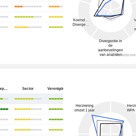
Keurig Dr Pepper Inc.
Sector
Verenigde Staten