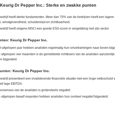
 Keurig Dr Pepper Inc.: Sterke en zwakke punten
bedrijf heeft sterke fundamenten. Meer dan 70% van de bedrijven heeft een lagere
i, winstgevendheid, schuldenlast en zichtbaarheid.
bedrijf heeft volgens MSCI een goede ESG-score in vergelijking met zijn sector.
nten: Keurig Dr Pepper Inc.
et afgelopen jaar hebben analisten regelmatig hun omzetramingen naar boven bijg
e afgelopen vier maanden is de gemiddelde richtkoers van de analisten aanzienlijk
n bijgesteld.
nten: Keurig Dr Pepper Inc.
bedrijf presenteert een invaliderende financiële situatie met een hoge nettoschuld
tief lage EBITDA.
onsensus van de analisten is grotendeels negatief.
e afgelopen twaalf maanden hebben analisten hun oordeel negatief bijgesteld.