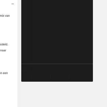
 mix van
esteld.
 naar
 en een