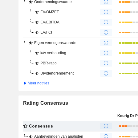
Ondernemingswaarde
EV/OMZET
EV/EBITDA
EV/FCF
Eigen vermogenswaarde
k/w-verhouding
PBR-ratio
Dividendrendement
Meer notities
Rating Consensus
Consensus
Aanbevelingen van analisten