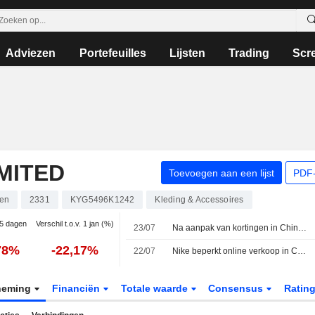
Adviezen
Portefeuilles
Lijsten
Trading
Scr
MITED
Toevoegen aan een lijst
PDF-
en
2331
KYG5496K1242
Kleding & Accessoires
 5 dagen
Verschil t.o.v. 1 jan (%)
23/07
Na aanpak van kortingen in China moet Nike de consument nu weer voor zich winnen
78%
-22,17%
22/07
Nike beperkt online verkoop in China vanwege 'gefragmenteerde' markt
neming
Financiën
Totale waarde
Consensus
Ratin