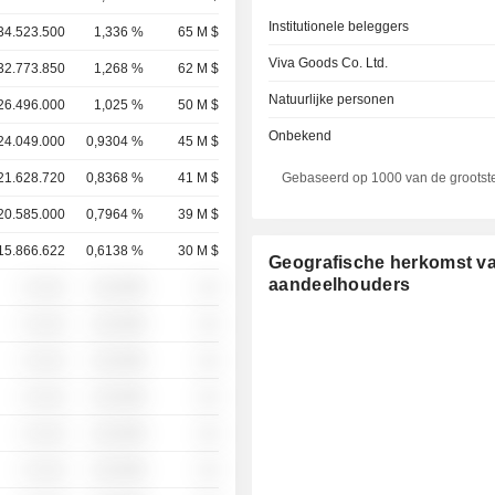
Institutionele beleggers
34.523.500
1,336 %
65 M $
Viva Goods Co. Ltd.
32.773.850
1,268 %
62 M $
Natuurlijke personen
26.496.000
1,025 %
50 M $
Onbekend
24.049.000
0,9304 %
45 M $
21.628.720
0,8368 %
41 M $
Gebaseerd op 1000 van de grootst
20.585.000
0,7964 %
39 M $
15.866.622
0,6138 %
30 M $
Geografische herkomst v
aandeelhouders
░ ░░░
░░░░%
░░
░ ░░░
░░░░%
░░
░ ░░░
░░░░%
░░
░ ░░░
░░░░%
░░
░ ░░░
░░░░%
░░
░ ░░░
░░░░%
░░