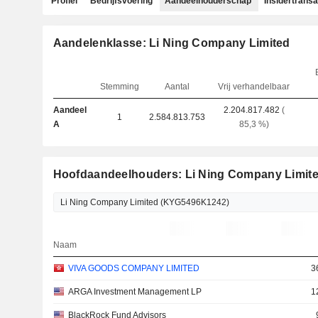
Profiel
Bedrijfsvoering
Aandeelhouderschap
Insidertransa
Aandelenklasse: Li Ning Company Limited
Stemming
Aantal
Vrij verhandelbaar
Aandeel
2.204.817.482
(
1
2.584.813.753
A
85,3 %)
Hoofdaandeelhouders: Li Ning Company Limit
Naam
VIVA GOODS COMPANY LIMITED
3
ARGA Investment Management LP
1
BlackRock Fund Advisors