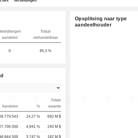
cties
Verbindingen
Opsplitsing naar type
aandeelhouder
Bedrijfseigen
Totaal
aandelen
verhandelbaar
0
85,3 %
ed
Totale
Aandelen
%
waarde
68.779.543
14,27 %
692 M $
27.706.500
4,941 %
240 M $
96.844.500
3,747 %
182 M $