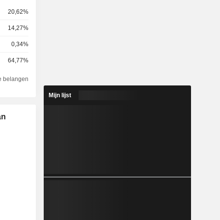
20,62%
14,27%
0,34%
64,77%
e belangen
Mijn lijst
an