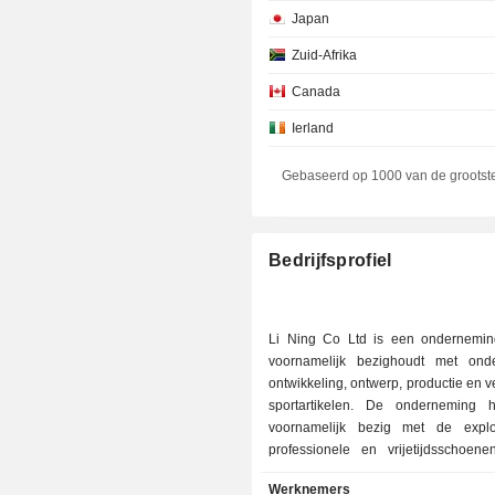
Japan
Zuid-Afrika
Canada
Ierland
Zweden
Gebaseerd op 1000 van de grootst
Spanje
Duitsland
Bedrijfsprofiel
Italië
Australië
Li Ning Co Ltd is een ondernemin
Luxemburg
voornamelijk bezighoudt met ond
ontwikkeling, ontwerp, productie en 
Frankrijk
sportartikelen. De onderneming 
Denemarken
voornamelijk bezig met de explo
professionele en vrijetijdsschoenen
Zwitserland
uitrusting en accessoires onder he
Werknemers
Maleisië
NING. De onderneming houdt zich te