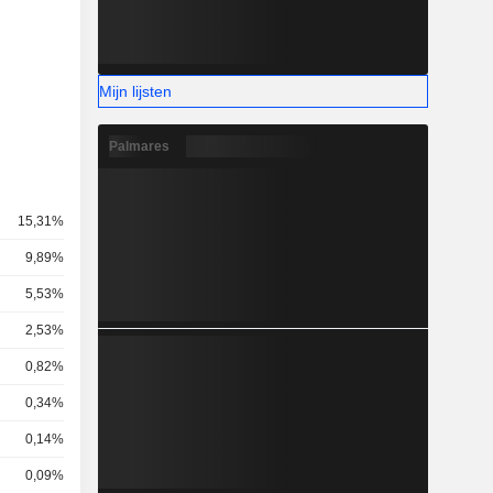
Mijn lijsten
Palmares
15,31%
9,89%
5,53%
2,53%
0,82%
0,34%
0,14%
0,09%