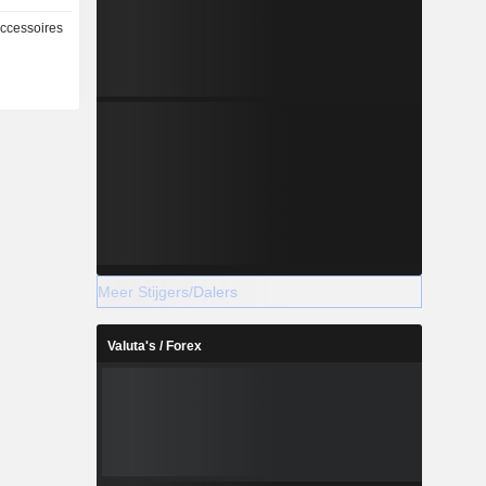
marketing,
Accessoires
 diverse
 van of in
 waaronder
s), AIGLE
nton), die
a joint
ingen met
ming voert
jk uit op
n.
Meer Stijgers/Dalers
Valuta's / Forex