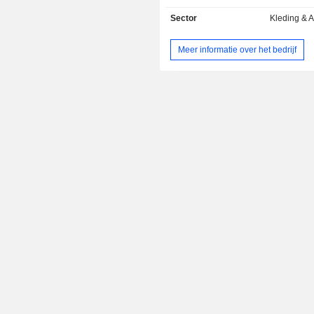
met de productie, ontwikkeling, 
Sector
Kleding & 
distributie en verkoop van
sportproducten die eigendom zijn
Meer informatie over het bedrijf
licentie zijn gegeven aan de groep,
Double Happiness (tafeltenni
(buitensporten) en Kason (badmi
worden geëxploiteerd vi
ventures/geassocieerde ondernem
derden van de groep. De onderne
haar activiteiten voornameli
binnenlandse en buitenlandse markte