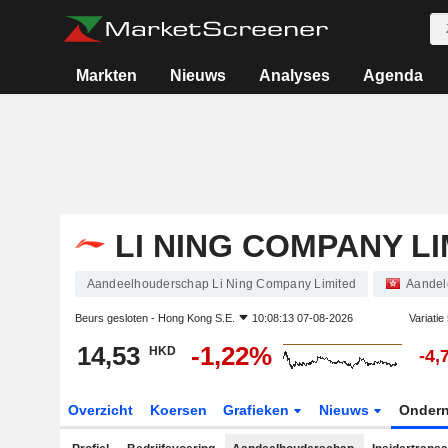
Markten
Nieuws
Analyses
Agenda
LI NING COMPANY LI
Aandeelhouderschap Li Ning Company Limited
Aandel
Beurs gesloten -
Hong Kong S.E.
10:08:13 07-08-2026
Variatie
14,53
-1,22%
HKD
-4,
Overzicht
Koersen
Grafieken
Nieuws
Onder