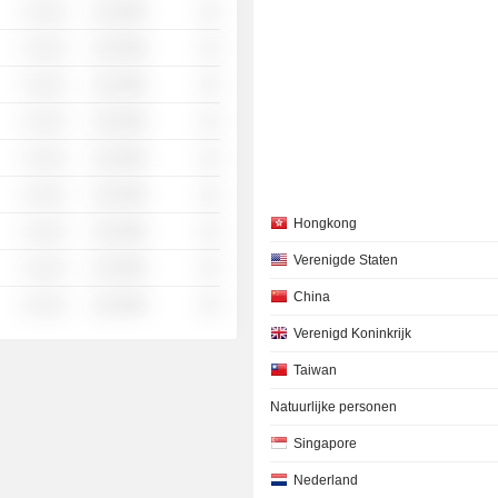
░ ░░░
░░░░%
░░
░ ░░░
░░░░%
░░
░ ░░░
░░░░%
░░
░ ░░░
░░░░%
░░
░ ░░░
░░░░%
░░
░ ░░░
░░░░%
░░
Hongkong
░ ░░░
░░░░%
░░
Verenigde Staten
░ ░░░
░░░░%
░░
China
░ ░░░
░░░░%
░░
Verenigd Koninkrijk
Taiwan
Natuurlijke personen
Singapore
Nederland