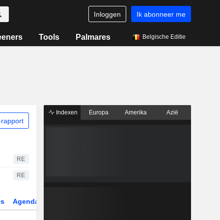
Inloggen
Ik abonneer me
eeners
Tools
Palmares
Belgische Editie
Indexen
Europa
Amerika
Azië
rapport
RE
RE
gs
Agenda
Sector
Derivaten
ETF's