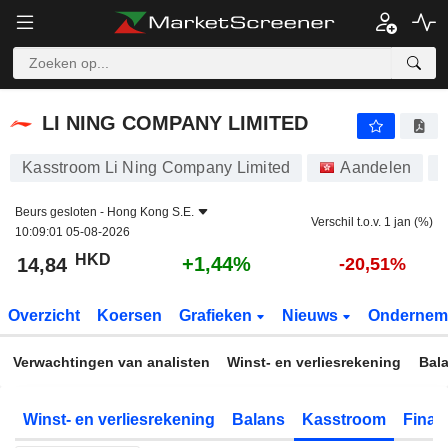
LI NING COMPANY LIMITED
14,84
$
+1,44%
LI NING COMPANY LIMITED
Kasstroom Li Ning Company Limited
Aandelen
Beurs gesloten -
Hong Kong S.E.
Verschil t.o.v. 1 jan (%)
10:09:01 05-08-2026
HKD
+1,44%
14,84
-20,51%
Overzicht
Koersen
Grafieken
Nieuws
Ondernem
Verwachtingen van analisten
Winst- en verliesrekening
Bal
Winst- en verliesrekening
Balans
Kasstroom
Financ