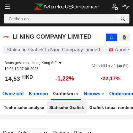
LI NING COMPANY LIMITED
14,53
$
-1,22%
LI NING COMPANY LIMITED
Statische Grafiek Li Ning Company Limited
Aandel
Beurs gesloten -
Hong Kong S.E.
Verschil t.o.v. 1 jan (%)
10:08:13 07-08-2026
HKD
-1,22%
14,53
-22,17%
Overzicht
Koersen
Grafieken
Nieuws
Ondernem
Technische analyse
Statische Grafiek
Grafiek totaal rende
Duur
Periode