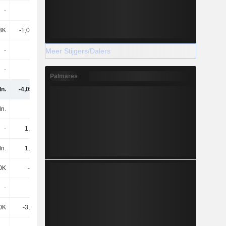
-
-
-
-
3K
-1,01 mln.
-70K
-
-
-
-
-
Meer Stijgers/Dalers
-
-
-
-5 mln.
Palmares
ln.
-4,05 mln.
-3,12 mln.
-8,18 mln.
ln.
-
-
-
-
1,7 mln.
-
15,2 mln.
ln.
1,7 mln.
-
15,2 mln.
0K
-3 mln.
-4,05 mln.
-2,95 mln.
-
-397K
-680K
-1,07 mln.
0K
-3,4 mln.
-4,73 mln.
-4,02 mln.