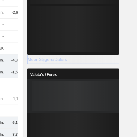
-
8K
-
9,38 mln.
ln.
-2,62 mln.
-999K
-599K
-
-
-509K
-
-
-
-509K
-
6K
-
-
-
Meer Stijgers/Dalers
ln.
-4,31 mln.
-6,24 mln.
19,96 mln.
ln.
-1,51 mln.
-2,99 mln.
1,23 mln.
Valuta's / Forex
ln.
1,11 mln.
873K
2,3 mln.
-
37K
-
-
ln.
6,12 mln.
4,12 mln.
-2,29 mln.
ln.
7,74 mln.
5,82 mln.
-298K