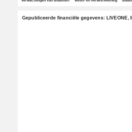
Verwachtingen van analisten
Winst- en verliesrekening
Bala
Gepubliceerde financiële gegevens: LIVEONE, 