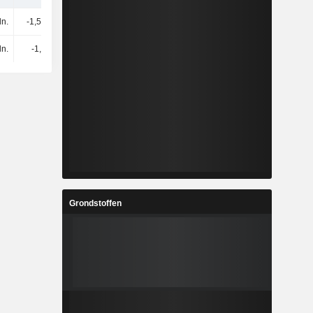
ln.
-1,56 mln.
27K
225K
ln.
-1,7 mln.
-4,73 mln.
11,18 mln.
Grondstoffen