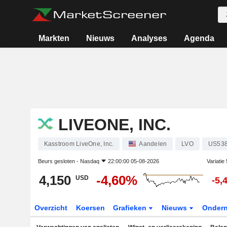
Markten
Nieuws
Analyses
Agenda
LIVEONE, INC.
Kasstroom LiveOne, Inc.
Aandelen
LVO
US53
Beurs gesloten -
Nasdaq
22:00:00 05-08-2026
Variatie
4,150
-4,60%
USD
-5,
Overzicht
Koersen
Grafieken
Nieuws
Onder