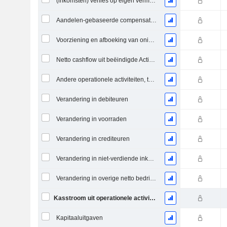
(inkomsten) verlies op eigen vermogen investeringen - (CF)
Aandelen-gebaseerde compensatie (CF)
Voorziening en afboeking van oninbare vorderingen
Netto cashflow uit beëindigde Activiteiten
Andere operationele activiteiten, totaal
Verandering in debiteuren
Verandering in voorraden
Verandering in crediteuren
Verandering in niet-verdiende inkomsten
Verandering in overige netto bedrijfsactiva
Kasstroom uit operationele activiteiten
Kapitaaluitgaven