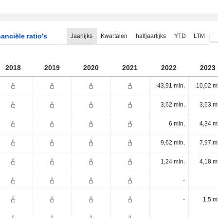
anciële ratio's
Jaarlijks
Kwartalen
halfjaarlijks
YTD
LTM
2018
2019
2020
2021
2022
2023
-43,91 mln.
-10,02 m
3,62 mln.
3,63 m
6 mln.
4,34 m
9,62 mln.
7,97 m
1,24 mln.
4,18 m
-
-
1,5 m