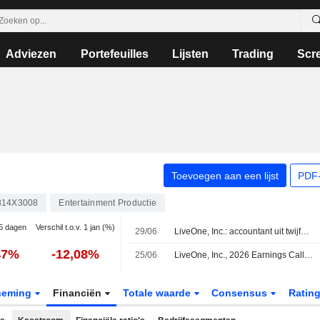
Adviezen
Portefeuilles
Lijsten
Trading
Scr
Toevoegen aan een lijst
PDF-
814X3008
Entertainment Productie
 5 dagen
Verschil t.o.v. 1 jan (%)
29/06
LiveOne, Inc.: accountant uit twijfel over continuïteit
47%
-12,08%
25/06
LiveOne, Inc., 2026 Earnings Call, Jun 24, 2026
neming
Financiën
Totale waarde
Consensus
Ratin