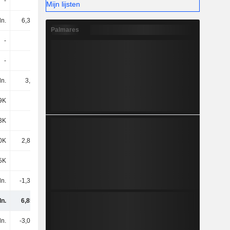
-
-
-
-
Mijn lijsten
ln.
6,34 mln.
6,16 mln.
11,15 mln.
Palmares
-
485K
35K
-320K
-
-
-
-
ln.
3,7 mln.
-2,55 mln.
1,77 mln.
9K
-32K
4,87 mln.
183K
3K
795K
215K
900K
0K
2,85 mln.
-563K
-884K
5K
-264K
1,41 mln.
-353K
ln.
-1,39 mln.
-1,49 mln.
-4,09 mln.
ln.
6,85 mln.
6,37 mln.
-10,54 mln.
ln.
-3,04 mln.
-3,05 mln.
-3,18 mln.