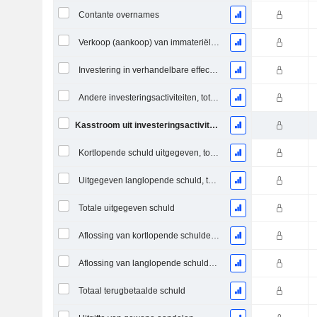
Contante overnames
Verkoop (aankoop) van immateriële activa
Investering in verhandelbare effecten en aandelen, totaal
Andere investeringsactiviteiten, totaal
Kasstroom uit investeringsactiviteiten
Kortlopende schuld uitgegeven, totaal
Uitgegeven langlopende schuld, totaal
Totale uitgegeven schuld
Aflossing van kortlopende schulden, totaal
Aflossing van langlopende schulden, totaal
Totaal terugbetaalde schuld