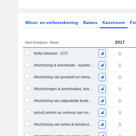
Winst- en verliesrekening
Balans
Kasstroom
Fin
2017
Start boekjaar: Maart
Netto inkomen - (CF)
Afschrijving & amortisatie - kasstroom
Afschrijving van goodwill en immateriële Activa - (CF) - (Modelspecifiek)
Afschrijvingen & amortisaties, totaal - CF
Afschrijving van uitgestelde kosten, totaal - (CF)
(winst) verlies op verkoop van investeringen - (CF)
Afschrijving van activa & herstructureringskosten