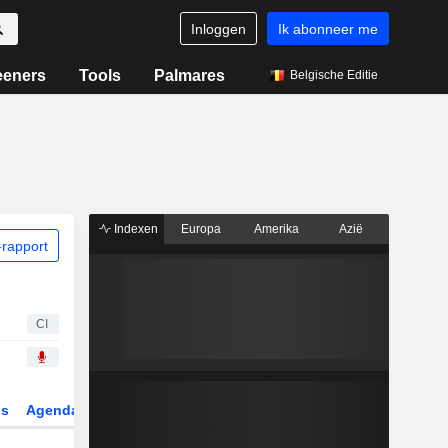
Inloggen
Ik abonneer me
eeners
Tools
Palmares
Belgische Editie
Indexen
Europa
Amerika
Azië
rapport
CI
gs
Agenda
Sector
Derivaten
ETF's