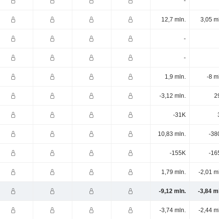
-
12,7 mln.
3,05 m
-
-
1,9 mln.
-8 m
-3,12 mln.
2
-31K
10,83 mln.
-38
-155K
-16
1,79 mln.
-2,01 m
-9,12 mln.
-3,84 m
-3,74 mln.
-2,44 m