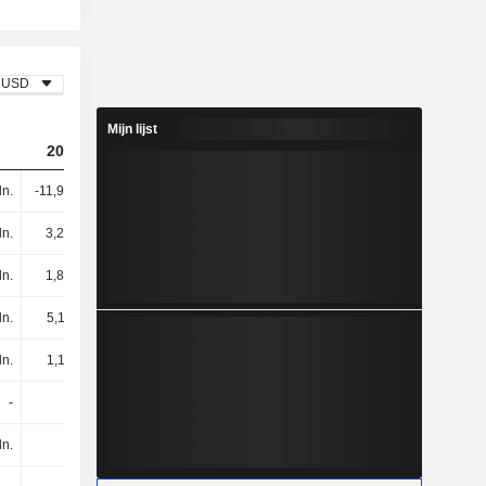
USD
Mijn lijst
2024
2025
2026
ln.
-11,97 mln.
-18,71 mln.
-20,96 mln.
ln.
3,29 mln.
3,38 mln.
973K
ln.
1,82 mln.
1,95 mln.
653K
ln.
5,11 mln.
5,32 mln.
1,63 mln.
ln.
1,11 mln.
-
440K
-
-
-
-
ln.
117K
11,66 mln.
-