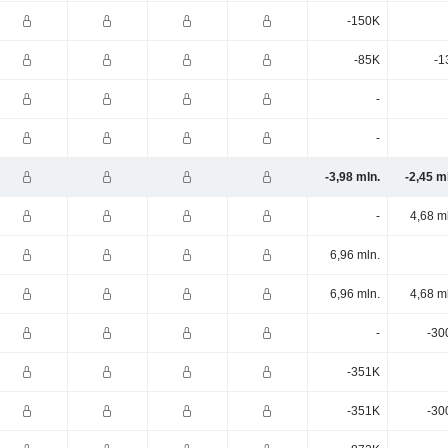
-150K
-85K
-1
-
-
-3,98 mln.
-2,45 m
-
4,68 m
6,96 mln.
6,96 mln.
4,68 m
-
-30
-351K
-351K
-30