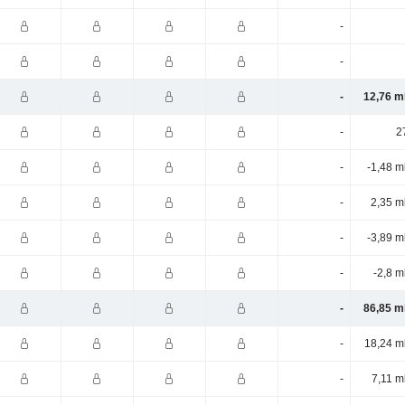
-
-
-
12,76 m
-
2
-
-1,48 m
-
2,35 m
-
-3,89 m
-
-2,8 m
-
86,85 m
-
18,24 m
-
7,11 m