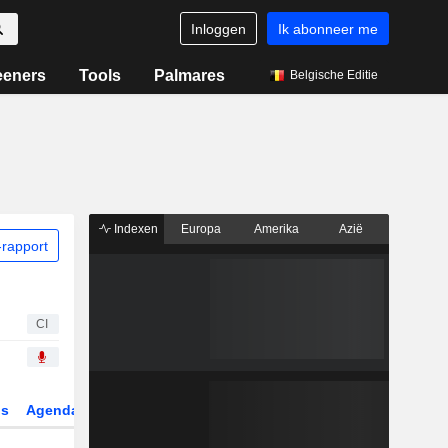
Inloggen
Ik abonneer me
eeners
Tools
Palmares
Belgische Editie
Indexen
Europa
Amerika
Azië
rapport
CI
gs
Agenda
Sector
Derivaten
ETF's