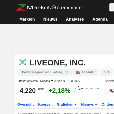
Markten
Nieuws
Analyses
Agenda
LIVEONE, INC.
Bedrijfssegmenten LiveOne, Inc.
Aandelen
LVO
Beurs gesloten -
Nasdaq
22:00:00 07-08-2026
Variati
4,220
+2,18%
USD
-5
Overzicht
Koersen
Grafieken
Nieuws
Onder