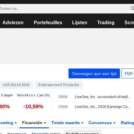
Adviezen
Portefeuilles
Lijsten
Trading
Scr
Toevoegen aan een lijst
PDF-
US53814X3008
Entertainment Productie
e 5 dagen
Verschil t.o.v. 1 jan (%)
29/06
LiveOne, Inc.: accountant uit twijfel over continuïteit
,80%
-10,59%
25/06
LiveOne, Inc., 2026 Earnings Call, Jun 24, 2026
neming
Financiën
Totale waarde
Consensus
Ratin