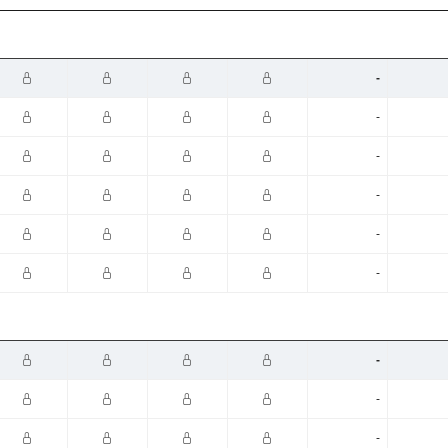
-
-
-
-
-
-
-
-
-