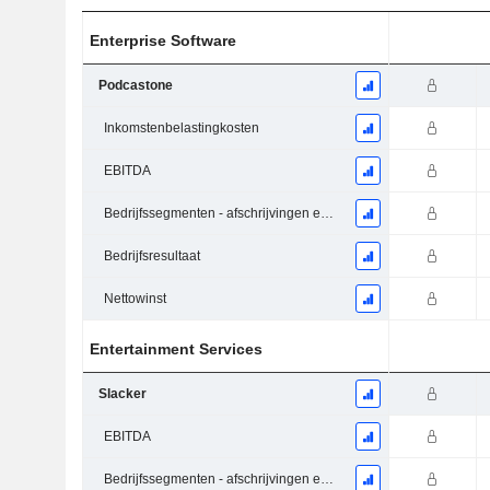
Enterprise Software
Podcastone
Inkomstenbelastingkosten
EBITDA
Bedrijfssegmenten - afschrijvingen en waardeverminderingen
Bedrijfsresultaat
Nettowinst
Entertainment Services
Slacker
EBITDA
Bedrijfssegmenten - afschrijvingen en waardeverminderingen