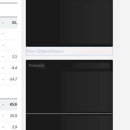
-
43,3 mln.
52,12 mln.
61,67 mln.
-
55K
24K
-
-
501K
-501K
6,3 mln.
Meer Stijgers/Dalers
-
1,15 mln.
-
616K
Palmares
-
-4,42 mln.
-6,43 mln.
-2,64 mln.
-
-14,73 mln.
-6,46 mln.
-2,64 mln.
-
65,96 mln.
56,79 mln.
11,83 mln.
-
20,55 mln.
18,68 mln.
-179K
-
2,93 mln.
-
767K