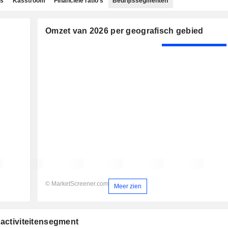
ns
Kasstroom
Financiële ratio's
Bedrijfssegmenten
Omzet van 2026 per geografisch gebied
© MarketScreener.com
Meer zien
 activiteitensegment