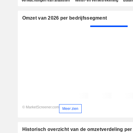
Verwachtingen van analisten
Winst- en verliesrekening
Bala
Omzet van 2026 per bedrijfssegment
© MarketScreener.com
Meer zien
Historisch overzicht van de omzetverdeling per