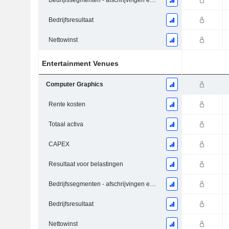
Bedrijfssegmenten - afschrijvingen en waardeverminderingen
Bedrijfsresultaat
Nettowinst
Entertainment Venues
Computer Graphics
Rente kosten
Totaal activa
CAPEX
Resultaat voor belastingen
Bedrijfssegmenten - afschrijvingen en waardeverminderingen
Bedrijfsresultaat
Nettowinst