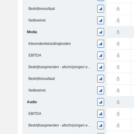
Bedrijfsresultaat
Nettowinst
Media
Inkomstenbelastingkosten
EBITDA
Bedrijfssegmenten - afschrijvingen en waardeverminderingen
Bedrijfsresultaat
Nettowinst
Audio
EBITDA
Bedrijfssegmenten - afschrijvingen en waardeverminderingen