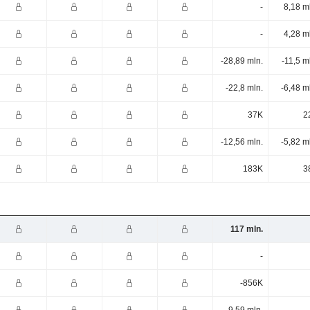
-
8,18 m
-
4,28 m
-28,89 mln.
-11,5 m
-22,8 mln.
-6,48 m
37K
2
-12,56 mln.
-5,82 m
183K
3
117 mln.
-
-856K