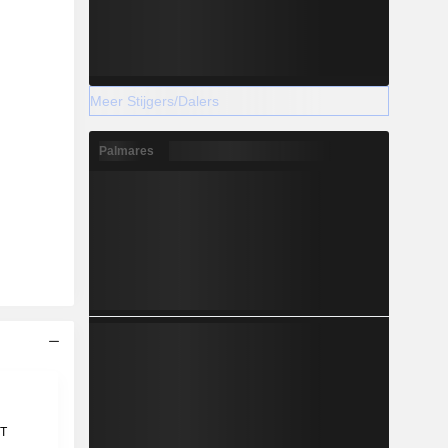
Meer Stijgers/Dalers
Palmares