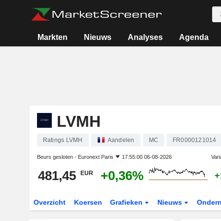
Markten
Nieuws
Analyses
Agenda
LVMH
Ratings LVMH
Aandelen
MC
FR0000121014
Beurs gesloten -
Euronext Paris
17:55:00 06-08-2026
Vari
481,45
+0,36%
EUR
+
Overzicht
Koersen
Grafieken
Nieuws
Onder