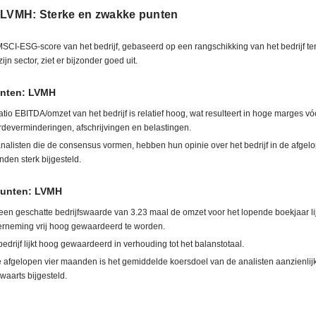
 LVMH: Sterke en zwakke punten
SCI-ESG-score van het bedrijf, gebaseerd op een rangschikking van het bedrijf te
ijn sector, ziet er bijzonder goed uit.
unten: LVMH
atio EBITDA/omzet van het bedrijf is relatief hoog, wat resulteert in hoge marges vó
deverminderingen, afschrijvingen en belastingen.
nalisten die de consensus vormen, hebben hun opinie over het bedrijf in de afgelo
den sterk bijgesteld.
unten: LVMH
een geschatte bedrijfswaarde van 3.23 maal de omzet voor het lopende boekjaar lij
rneming vrij hoog gewaardeerd te worden.
bedrijf lijkt hoog gewaardeerd in verhouding tot het balanstotaal.
e afgelopen vier maanden is het gemiddelde koersdoel van de analisten aanzienlij
waarts bijgesteld.