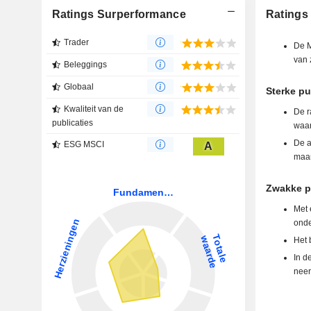
Ratings Surperformance
Ratings
Trader
De M
van z
Beleggings
Globaal
Sterke p
Kwaliteit van de
De r
publicaties
waar
De a
ESG MSCI
A
maan
Zwakke p
Met 
onde
Het 
In d
neer