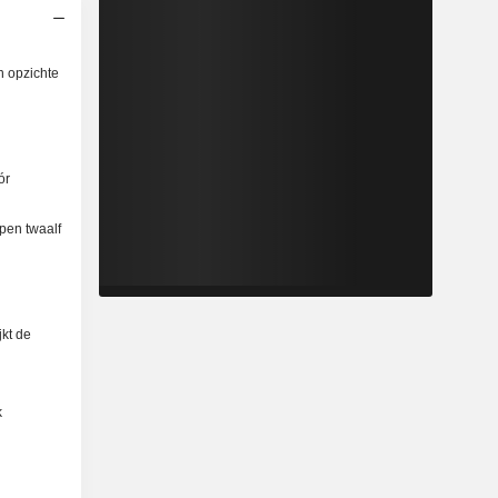
n opzichte
ór
pen twaalf
kt de
k