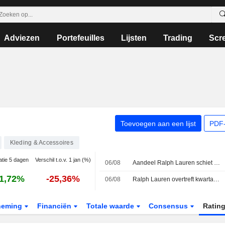
Adviezen
Portefeuilles
Lijsten
Trading
Scr
Toevoegen aan een lijst
PDF-
Kleding & Accessoires
atie 5 dagen
Verschil t.o.v. 1 jan (%)
06/08
Aandeel Ralph Lauren schiet omhoog na sterke kwartaalcijfers dankzij Aziatische en Noord-Amerikaanse consument
1,72%
-25,36%
06/08
Ralph Lauren overtreft kwartaalverwachtingen
neming
Financiën
Totale waarde
Consensus
Ratin