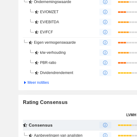
Ondernemingswaarde
EV/OMZET
EV/EBITDA
EV/FCF
Eigen vermogenswaarde
k/w-verhouding
PBR-ratio
Dividendrendement
Meer notities
Rating Consensus
LVMH
Consensus
Aanbevelingen van analisten