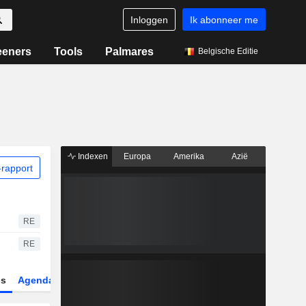
Inloggen
Ik abonneer me
eeners
Tools
Palmares
Belgische Editie
Indexen
Europa
Amerika
Azië
rapport
RE
RE
gs
Agenda
Sector
Derivaten
ETF's