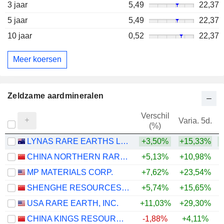
3 jaar
5,49
22,37
5 jaar
5,49
22,37
10 jaar
0,52
22,37
Meer koersen
Zeldzame aardmineralen
Verschil
Varia. 5d.
V
(%)
LYNAS RARE EARTHS LIMITED
+3,50%
+15,33%
+
CHINA NORTHERN RARE EARTH (GROUP) HIGH-TECH CO.,LTD
+5,13%
+10,98%
+
MP MATERIALS CORP.
+7,62%
+23,54%
SHENGHE RESOURCES HOLDING CO., LTD
+5,74%
+15,65%
USA RARE EARTH, INC.
+11,03%
+29,30%
+
CHINA KINGS RESOURCES GROUP CO.,LTD.
-1,88%
+4,11%