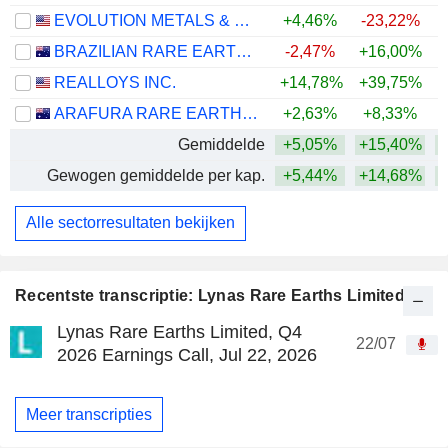
EVOLUTION METALS & TECHNOLOGIES CORP.
+4,46%
-23,22%
BRAZILIAN RARE EARTHS LIMITED
-2,47%
+16,00%
+
REALLOYS INC.
+14,78%
+39,75%
+
ARAFURA RARE EARTHS LIMITED
+2,63%
+8,33%
Gemiddelde
+5,05%
+15,40%
+
Gewogen gemiddelde per kap.
+5,44%
+14,68%
+
Alle sectorresultaten bekijken
Recentste transcriptie: Lynas Rare Earths Limited
Lynas Rare Earths Limited, Q4
22/07
2026 Earnings Call, Jul 22, 2026
Meer transcripties