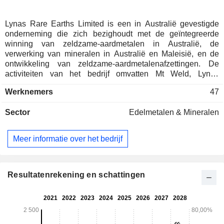
Lynas Rare Earths Limited is een in Australië gevestigde
onderneming die zich bezighoudt met de geïntegreerde
winning van zeldzame-aardmetalen in Australië, de
verwerking van mineralen in Australië en Maleisië, en de
ontwikkeling van zeldzame-aardmetalenafzettingen. De
activiteiten van het bedrijf omvatten Mt Weld, Lynas
Malaysia, Kalgoorlie en Lynas USA. Het richt zich op de
Werknemers
47
ontwikkeling van de Mt Weld-bron, waaronder lopende
exploratie, de productie van gemengde concentraten van
Sector
Edelmetalen & Mineralen
zeldzame aardmetalen en een uitbreidingsproject om de
productie van concentraatgrondstoffen te verhogen ter
ondersteuning van 12.000 ton per jaar aan afgewerkt NdPr-
Meer informatie over het bedrijf
oxide. De fabriek voor geavanceerde materialen van Lynas
Malaysia is gevestigd op een terrein van 100 hectare in het
Gebeng Industrial Estate, een speciaal aangelegde
petrochemische industriezone nabij Kuantan, aan de
Resultatenrekening en schattingen
oostkust van Maleisië. De verwerkingsfaciliteit voor
zeldzame aardmetalen in Kalgoorlie voert verwerking met
toegevoegde waarde van zeldzame aardmetalen uit en
produceert Mixed Rare Earths Carbonate (MREC), dat naar
Lynas Malaysia wordt verscheept voor scheiding in