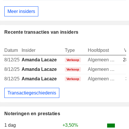
Meer insiders
Recente transacties van insiders
Datum
Insider
Type
Hoofdpost
V
8/12/25
Amanda Lacaze
Algemeen directeur
28
Verkoop
8/12/25
Amanda Lacaze
Algemeen directeur
1
Verkoop
8/12/25
Amanda Lacaze
Algemeen directeur
3
Verkoop
Transactiegeschiedenis
Noteringen en prestaties
1 dag
+3,50%