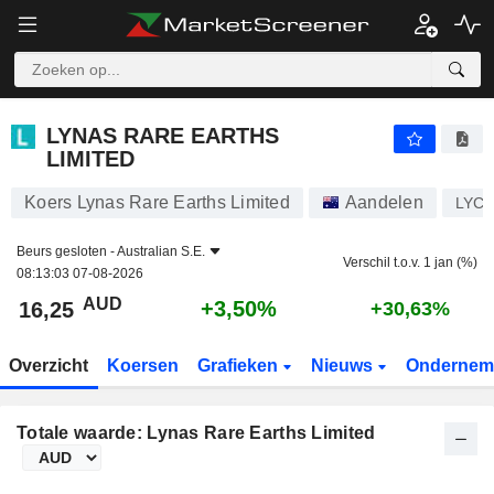
LYNAS RARE EARTHS LIMITED
16,25
$
+3,50%
LYNAS RARE EARTHS
LIMITED
Koers Lynas Rare Earths Limited
Aandelen
LYC
Beurs gesloten -
Australian S.E.
Verschil t.o.v. 1 jan (%)
08:13:03 07-08-2026
AUD
+3,50%
16,25
+30,63%
Overzicht
Koersen
Grafieken
Nieuws
Ondernem
Totale waarde: Lynas Rare Earths Limited