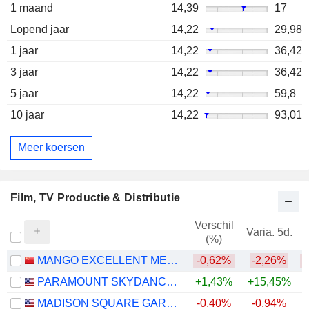
1 maand
14,39
17
Lopend jaar
14,22
29,98
1 jaar
14,22
36,42
3 jaar
14,22
36,42
5 jaar
14,22
59,8
10 jaar
14,22
93,01
Meer koersen
Film, TV Productie & Distributie
Verschil
Varia. 5d.
V
(%)
MANGO EXCELLENT MEDIA CO., LTD.
-0,62%
-2,26%
PARAMOUNT SKYDANCE CORPORATION
+1,43%
+15,45%
MADISON SQUARE GARDEN SPORTS CORP.
-0,40%
-0,94%
+