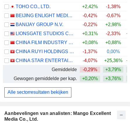
TOHO CO., LTD.
+2,42%
-1,38%
BEIJING ENLIGHT MEDIA CO., LTD
-0,42%
-0,67%
BANIJAY GROUP N.V.
-0,22%
+2,98%
LIONSGATE STUDIOS CORP.
+0,31%
-2,33%
+
CHINA FILM INDUSTRY GROUP CO., LTD.
+0,08%
+0,88%
CHINA RUYI HOLDINGS LIMITED
-1,37%
0,00%
CHINA STAR ENTERTAINMENT LIMITED
-4,07%
+25,36%
+
Gemiddelde
-0,29%
+3,79%
+
Gewogen gemiddelde per kap.
+0,20%
+3,76%
+
Alle sectorresultaten bekijken
Aanbevelingen van analisten: Mango Excellent
Media Co., Ltd.