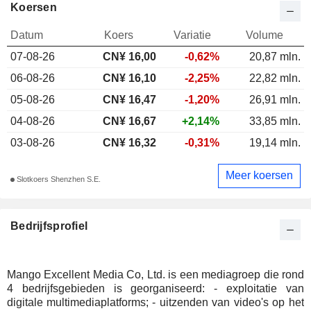
Koersen
Datum
Koers
Variatie
Volume
07-08-26
CN¥ 16,00
-0,62%
20,87 mln.
06-08-26
CN¥ 16,10
-2,25%
22,82 mln.
05-08-26
CN¥ 16,47
-1,20%
26,91 mln.
04-08-26
CN¥ 16,67
+2,14%
33,85 mln.
03-08-26
CN¥ 16,32
-0,31%
19,14 mln.
Meer koersen
Slotkoers Shenzhen S.E.
Bedrijfsprofiel
Mango Excellent Media Co, Ltd. is een mediagroep die rond
4 bedrijfsgebieden is georganiseerd: - exploitatie van
digitale multimediaplatforms; - uitzenden van video's op het