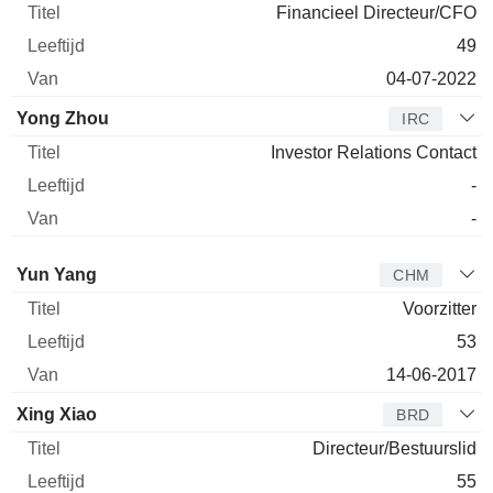
Financieel Directeur/CFO
49
04-07-2022
Yong Zhou
IRC
Investor Relations Contact
-
-
Bestuurder
Titel
Leeftijd
Van
Yun Yang
CHM
Voorzitter
53
14-06-2017
Xing Xiao
BRD
Directeur/Bestuurslid
55