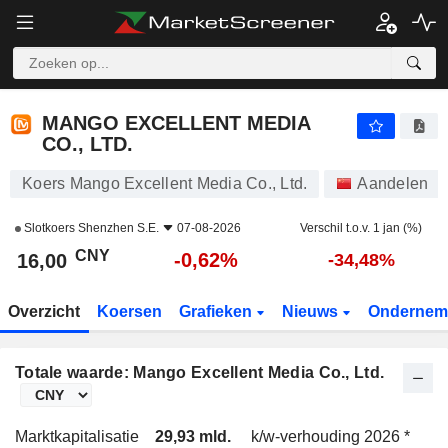
MANGO EXCELLENT MEDIA CO., LTD.
16,00
¥
-0,62%
MANGO EXCELLENT MEDIA
CO., LTD.
Koers Mango Excellent Media Co., Ltd.
Aandelen
Slotkoers
Shenzhen S.E.
07-08-2026
Verschil t.o.v. 1 jan (%)
CNY
-0,62%
16,00
-34,48%
Overzicht
Koersen
Grafieken
Nieuws
Ondernem
Totale waarde: Mango Excellent Media Co., Ltd.
Marktkapitalisatie
29,93 mld.
k/w-verhouding 2026 *