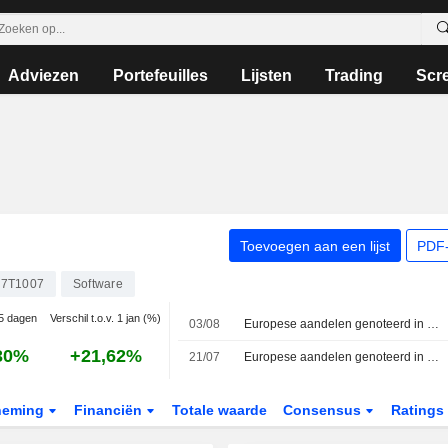
Adviezen
Portefeuilles
Lijsten
Trading
Scr
Toevoegen aan een lijst
PDF-
7T1007
Software
 5 dagen
Verschil t.o.v. 1 jan (%)
03/08
Europese aandelen genoteerd in de VS als American Depositary Receipts dalen tijdens maandaghandel
30%
+21,62%
21/07
Europese aandelen genoteerd in de VS als American Depositary Receipts stijgen tijdens dinsdaghandel
neming
Financiën
Totale waarde
Consensus
Ratings