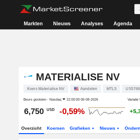
Markten
Nieuws
Analyses
Agenda
MATERIALISE NV
Koers Materialise NV
Aandelen
MTLS
US5766
Beurs gesloten -
Nasdaq
22:00:00 06-08-2026
Variatie
6,750
-0,59%
USD
+5,
Overzicht
Koersen
Grafieken
Nieuws
Onder