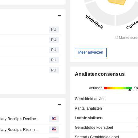
PU
PU
PU
Meer adviezen
PU
PU
Analistenconsensus
Verkoop
Ko
Gemiddeld advies
Aantal analisten
Laatste slotkoers
European Equities Traded in the US as American Depositary Receipts Decline in Monday Trading
Gemiddelde koersdoel
European Equities Traded in the US as American Depositary Receipts Rise in Tuesday Trading
Spread / Gemiddelde doel