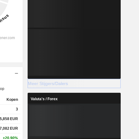
Meer Stijgers/Dalers
op
Valuta's / Forex
Kopen
3
5,858
EUR
7,082
EUR
+20,90%