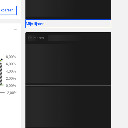
 koersen
Mijn lijsten
Palmares