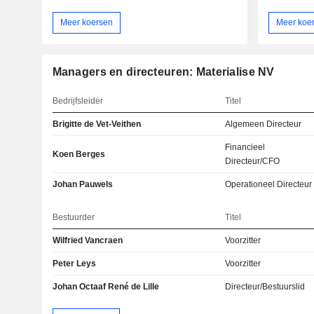
Meer koersen
Meer koe
Managers en directeuren: Materialise NV
Bedrijfsleider
Titel
Brigitte de Vet-Veithen
Algemeen Directeur
Financieel
Koen Berges
Directeur/CFO
Johan Pauwels
Operationeel Directeur
Bestuurder
Titel
Wilfried Vancraen
Voorzitter
Peter Leys
Voorzitter
Johan Octaaf René de Lille
Directeur/Bestuurslid