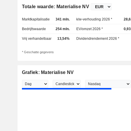
Totale waarde: Materialise NV
Marktkapitalisatie
341 mln.
k/w-verhouding 2026 *
28,6
Bedrijfswaarde
254 mln.
EV/omzet 2026 *
0,93
Vrij verhandelbaar
13,54%
Dividendrendement 2026 *
* Geschatte gegevens
Grafiek: Materialise NV