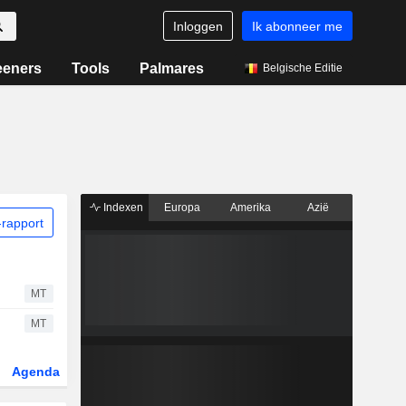
Inloggen
Ik abonneer me
eeners
Tools
Palmares
Belgische Editie
Indexen
Europa
Amerika
Azië
rapport
MT
MT
Agenda
Sector
Derivaten
ETF's