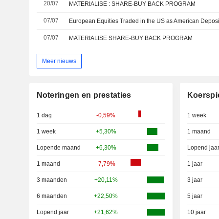
20/07
MATERIALISE : SHARE-BUY BACK PROGRAM
07/07
07/07
MATERIALISE SHARE-BUY BACK PROGRAM
Meer nieuws
Noteringen en prestaties
Koerspi
1 dag
-0,59%
1 week
1 week
+5,30%
1 maand
Lopende maand
+6,30%
Lopend jaa
1 maand
-7,79%
1 jaar
3 maanden
+20,11%
3 jaar
6 maanden
+22,50%
5 jaar
Lopend jaar
+21,62%
10 jaar