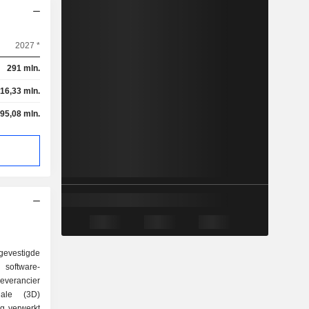
2027 *
291 mln.
16,33 mln.
-95,08 mln.
gevestigde
 software-
everancier
nale (3D)
ng verwerkt