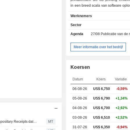
in een breed scala van software opl
3D printing diensten. Het tran
Werknemers
bedrijven met drie elementen van u
kwaliteit, betrouwbaarheid en herha
Sector
waardoor het de ruggengraat vormt 
Agenda
27/08
Publicatie van de resultat
printindustrie. De oplossingen zijn 
printing toepassingen in vers
industrieën, waaronder gezondh
Meer informatie over het bedrijf
automotive, lucht-en ruimtevaart
design, en consumptiegoederen. 
actief op de binnenlandse markt en 
Koersen
onder meer in Colombia, Brazilië, 
Maleisië, China, Japan, Oostenri
Datum
Koers
Variatie
Duitsland en Frankrijk.
06-08-26
US$ 6,750
-0,59%
05-08-26
US$ 6,790
+1,34%
04-08-26
US$ 6,700
+2,92%
03-08-26
US$ 6,510
+2,52%
Europese aandelen genoteerd in de VS als American Depositary Receipts dalen tijdens maandaghandel
MT
31-07-26
US$ 6,350
-0,94%