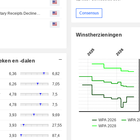
Consensus
European Equities Traded in the US as American Depositary Receipts Decline in Tuesday Trading
Winstherzieningen
eken en -dalen
6,36
6,82
6,26
7,05
r
4,78
7,5
4,78
7,5
3,93
9,69
3,93
27,55
3,93
87,4