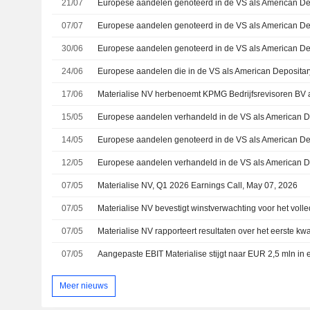
21/07
07/07
30/06
24/06
17/06
Materialise NV herbenoemt KPMG Bedrijfsrevisoren BV 
15/05
14/05
12/05
07/05
Materialise NV, Q1 2026 Earnings Call, May 07, 2026
07/05
Materialise NV bevestigt winstverwachting voor het voll
07/05
07/05
Aangepaste EBIT Materialise stijgt naar EUR 2,5 mln in 
Meer nieuws