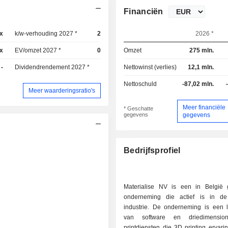
Financiën
x
k/w-verhouding 2027 *
21,1x
2026 *
x
EV/omzet 2027 *
0,85x
Omzet
275 mln.
-
Dividendrendement 2027 *
-
Nettowinst (verlies)
12,1 mln.
Nettoschuld
-87,02 mln.
Meer waarderingsratio's
Meer financiële
* Geschatte
gegevens
gegevens
Bedrijfsprofiel
Materialise NV is een in België 
onderneming die actief is in de
industrie. De onderneming is een l
van software en driedimensio
printdiensten die 3D printing ervari