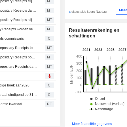
Europese aandelen genoteerd in de VS als American Depositary Receipts stijgen tijdens dinsdaghandel
MT
Meer
Europese aandelen genoteerd in de VS als American Depositary Receipts dalen tijdens dinsdaghandel
MT
uitgestelde koers Nasdaq
Europese aandelen genoteerd in de VS als American Depositary Receipts stijgen tijdens dinsdaghandel
MT
Europese aandelen die in de VS als American Depositary Receipts worden verhandeld, dalen tijdens de handel op woensdag
MT
Resultatenrekening en
schattingen
als commissaris
CI
Europese aandelen verhandeld in de VS als American Depositary Receipts fors lager in vrijdaghandel
MT
Europese aandelen genoteerd in de VS als American Depositary Receipts boeken winst in donderdagse handel
MT
Europese aandelen verhandeld in de VS als American Depositary Receipts dalen fors tijdens dinsdagsessie
MT
edige boekjaar 2026
CI
Materialise NV rapporteert resultaten over het eerste kwartaal eindigend op 31 maart 2026
CI
eerste kwartaal
RE
Meer financiële gegevens