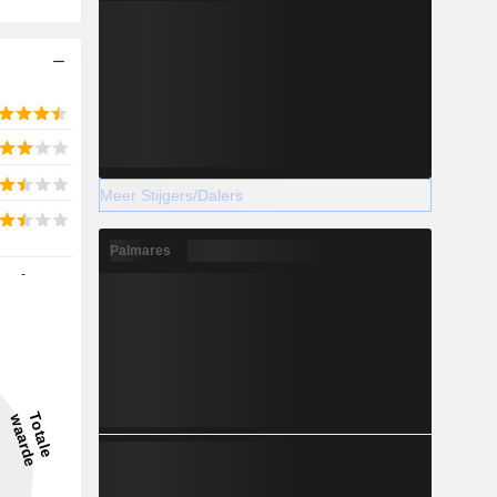
Meer Stijgers/Dalers
Palmares
-