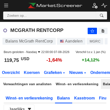
MCGRATH RENTCORP
119,75
$
-1,64%
MCGRATH RENTCORP
Balans McGrath RentCorp
Aandelen
MGRC
U
Beurs gesloten -
Nasdaq
22:00:00 07-08-2026
Verschil t.o.v. 1 jan (%)
USD
-1,64%
119,75
+14,12%
Overzicht
Koersen
Grafieken
Nieuws
Ondernem
Verwachtingen van analisten
Winst- en verliesrekening
Bal
Winst- en verliesrekening
Balans
Kasstroom
Financ
Jaarlijks