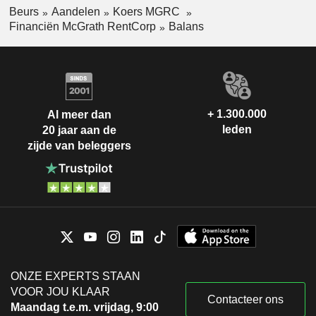
Beurs
Aandelen
Koers MGRC
Financiën McGrath RentCorp
Balans
+ 1.300.000
Al meer dan
leden
20 jaar aan de
zijde van beleggers
ONZE EXPERTS STAAN
VOOR JOU KLAAR
Contacteer ons
Maandag t.e.m. vrijdag, 9:00