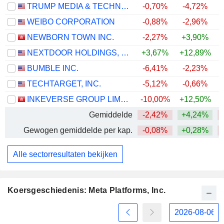
TRUMP MEDIA & TECHNOLOGY GROUP CORP.
-0,70%
-4,72%
WEIBO CORPORATION
-0,88%
-2,96%
NEWBORN TOWN INC.
-2,27%
+3,90%
NEXTDOOR HOLDINGS, INC.
+3,67%
+12,89%
+
BUMBLE INC.
-6,41%
-2,23%
TECHTARGET, INC.
-5,12%
-0,66%
INKEVERSE GROUP LIMITED
-10,00%
+12,50%
Gemiddelde
-2,42%
+4,24%
Gewogen gemiddelde per kap.
-0,08%
+0,28%
Alle sectorresultaten bekijken
Koersgeschiedenis: Meta Platforms, Inc.