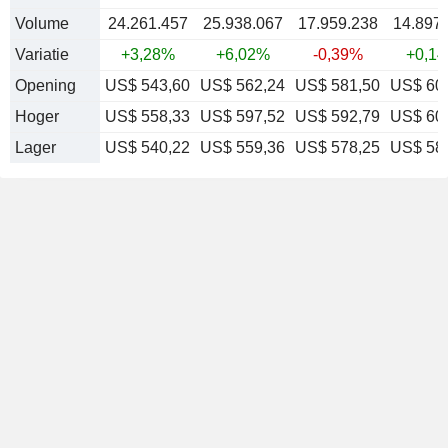
Volume
24.261.457
25.938.067
17.959.238
14.897
Variatie
+3,28%
+6,02%
-0,39%
+0,1
Opening
US$ 543,60
US$ 562,24
US$ 581,50
US$ 60
Hoger
US$ 558,33
US$ 597,52
US$ 592,79
US$ 60
Lager
US$ 540,22
US$ 559,36
US$ 578,25
US$ 58