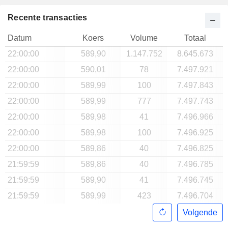
Recente transacties
Datum
Koers
Volume
Totaal
22:00:00
589,90
1.147.752
8.645.673
22:00:00
590,01
78
7.497.921
22:00:00
589,99
100
7.497.843
22:00:00
589,99
777
7.497.743
22:00:00
589,98
41
7.496.966
22:00:00
589,98
100
7.496.925
22:00:00
589,86
40
7.496.825
21:59:59
589,86
40
7.496.785
21:59:59
589,90
41
7.496.745
21:59:59
589,99
423
7.496.704
Volgende