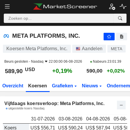
META PLATFORMS, INC.
589,90
$
META PLATFORMS, INC.
Koersen Meta Platforms, Inc.
Aandelen
META
Beurs gesloten -
Nasdaq
22:00:00 06-08-2026
Nabeurs
23:01:39
USD
+0,19%
589,90
590,00
+0,02%
Overzicht
Koersen
Grafieken
Nieuws
Ondernem
Vijfdaags koersverloop: Meta Platforms, Inc.
uitgestelde koers Nasdaq
31-07-2026
03-08-2026
04-08-2026
05-08-
Koers
US$ 556,71
US$ 590,24
US$ 587,94
US$ 58