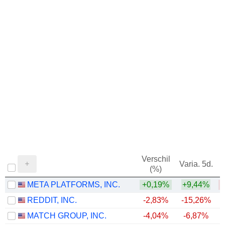
Verschil
Varia. 5d.
V
(%)
META PLATFORMS, INC.
+0,19%
+9,44%
REDDIT, INC.
-2,83%
-15,26%
MATCH GROUP, INC.
-4,04%
-6,87%