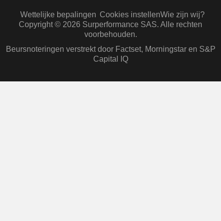
Wettelijke bepalingen
Cookies instellen
Wie zijn wij?
Copyright © 2026 Surperformance SAS. Alle rechten
voorbehouden.
Beursnoteringen verstrekt door Factset, Morningstar en S&P
Capital IQ