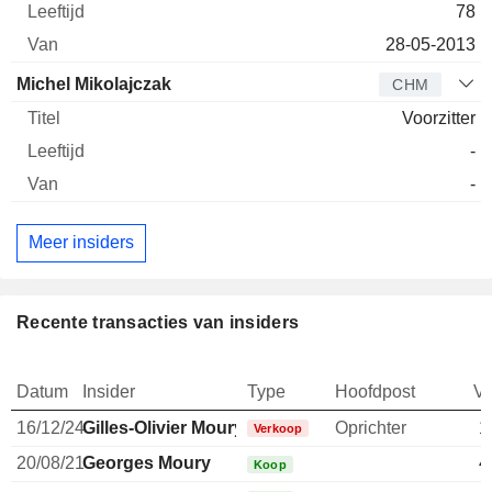
78
28-05-2013
Michel Mikolajczak
CHM
Voorzitter
-
-
Meer insiders
Recente transacties van insiders
Datum
Insider
Type
Hoofdpost
V
16/12/24
Gilles-Olivier Moury
Oprichter
1
Verkoop
20/08/21
Georges Moury
4
Koop