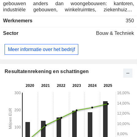
gebouwen anders dan woongebouwen: kantoren,
industriële gebouwen, winkelruimtes, ziekenhuizen,
scholen, sportzalen, enz.; - woningbouw ; - verkoop en
Werknemers
350
installatie van verwarmings-, ventilatie- en
airconditioningsystemen; - productie en plaatsing van
Sector
Bouw & Techniek
houten schrijnwerk voor gebouwen. De groep biedt ook
systemen voor thermische en akoestische isolatie aan.
Meer informatie over het bedrijf
Resultatenrekening en schattingen