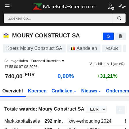
MOURY CONSTRUCT SA
740,00
€
0,00%
MOURY CONSTRUCT SA
Koers Moury Construct SA
Aandelen
MOUR
B
Beurs gesloten -
Euronext Bruxelles
Verschil t.o.v. 1 jan (%)
17:55:00 07-08-2026
EUR
0,00%
740,00
+31,21%
Overzicht
Koersen
Grafieken
Nieuws
Ondernem
Totale waarde: Moury Construct SA
Marktkapitalisatie
292 mln.
k/w-verhouding 2024
8