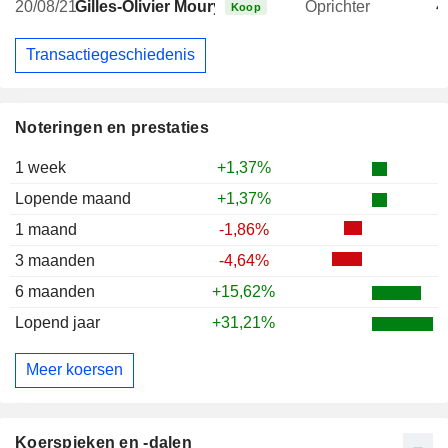
20/08/21
Gilles-Olivier Moury
Oprichter
4
Koop
Transactiegeschiedenis
Noteringen en prestaties
1 week
+1,37%
Lopende maand
+1,37%
1 maand
-1,86%
3 maanden
-4,64%
6 maanden
+15,62%
Lopend jaar
+31,21%
Meer koersen
Koerspieken en -dalen