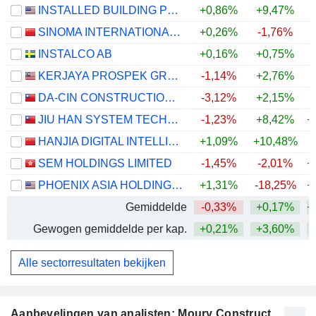
INSTALLED BUILDING PRODUCTS, INC.
+0,86%
+9,47%
SINOMA INTERNATIONAL ENGINEERING CO.,LTD
+0,26%
-1,76%
INSTALCO AB
+0,16%
+0,75%
+
KERJAYA PROSPEK GROUP
-1,14%
+2,76%
+
DA-CIN CONSTRUCTION CO.,LTD.
-3,12%
+2,15%
+
JIU HAN SYSTEM TECHNOLOGY CO., LTD.
-1,23%
+8,42%
+
HANJIA DIGITAL INTELLIGENCE SCIENCE AND TECHNOLOGY GROUP CO., LTD.
+1,09%
+10,48%
SEM HOLDINGS LIMITED
-1,45%
-2,01%
+
PHOENIX ASIA HOLDINGS LIMITED
+1,31%
-18,25%
+
Gemiddelde
-0,33%
+0,17%
+
Gewogen gemiddelde per kap.
+0,21%
+3,60%
+
Alle sectorresultaten bekijken
Aanbevelingen van analisten: Moury Construct