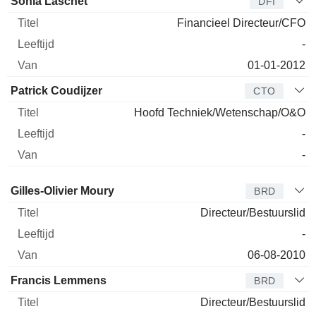
Sonia Laschet
DFI
Financieel Directeur/CFO
-
01-01-2012
Patrick Coudijzer
CTO
Hoofd Techniek/Wetenschap/O&O
-
-
Bestuurder
Titel
Leeftijd
Van
Gilles-Olivier Moury
BRD
Directeur/Bestuurslid
-
06-08-2010
Francis Lemmens
BRD
Directeur/Bestuurslid