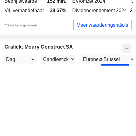
Bedrijfswaarde
152 mln.
EV/omzet 2024
0
Vrij verhandelbaar
38,67%
Dividendrendement 2024
2,
Meer waarderingsratio's
* Geschatte gegevens
Grafiek: Moury Construct SA