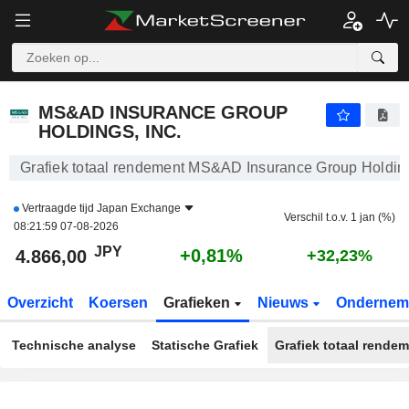
MS&AD INSURANCE GROUP HOLDINGS, INC.
4.866,00
¥
+0,81%
MS&AD INSURANCE GROUP
HOLDINGS, INC.
Grafiek totaal rendement MS&AD Insurance Group Holding
Vertraagde tijd
Japan Exchange
Verschil t.o.v. 1 jan (%)
08:21:59 07-08-2026
JPY
+0,81%
4.866,00
+32,23%
Overzicht
Koersen
Grafieken
Nieuws
Ondernem
Technische analyse
Statische Grafiek
Grafiek totaal rende