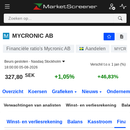
MYCRONIC AB
327,80
kr
+1,05%
MYCRONIC AB
Financiële ratio's Mycronic AB
Aandelen
MYCR
Beurs gesloten -
Nasdaq Stockholm
Verschil t.o.v. 1 jan (%)
18:00:00 05-08-2026
SEK
+1,05%
327,80
+46,83%
Overzicht
Koersen
Grafieken
Nieuws
Ondernem
Verwachtingen van analisten
Winst- en verliesrekening
Bal
Winst- en verliesrekening
Balans
Kasstroom
Financ