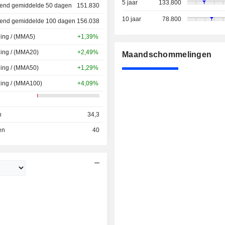
5 jaar
133.800
jdend gemiddelde 50 dagen
151.830
10 jaar
78.800
jdend gemiddelde 100 dagen
156.038
ing / (MMA5)
+1,39%
ing / (MMA20)
+2,49%
Maandschommelingen
ing / (MMA50)
+1,29%
ding / (MMA100)
+4,09%
n
34,3
en
40