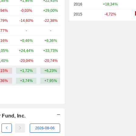
,55%
+1,95%
+22,43%
7,08 mld.
2016
+18,34%
,94%
-0,03%
+29,00%
6,65 mld.
2015
-4,72%
,79%
-14,60%
-22,38%
6,45 mld.
,77%
-
-
6,47 mld.
,16%
+0,46%
+6,36%
6,23 mld.
,05%
+24,44%
+33,73%
6,18 mld.
,40%
-20,04%
-20,74%
5,07 mld.
,15%
+1,72%
+6,23%
7,22 mld.
,36%
+3,74%
+7,95%
 Fund, Inc.