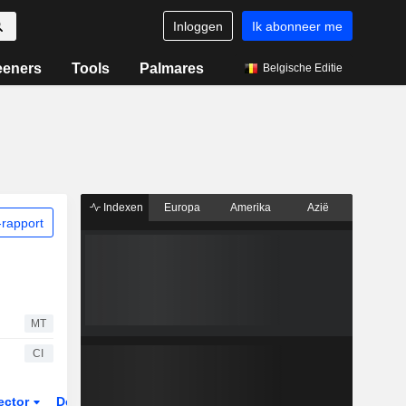
Inloggen
Ik abonneer me
eeners
Tools
Palmares
Belgische Editie
Indexen
Europa
Amerika
Azië
rapport
MT
CI
ector
Derivaten
ETF's