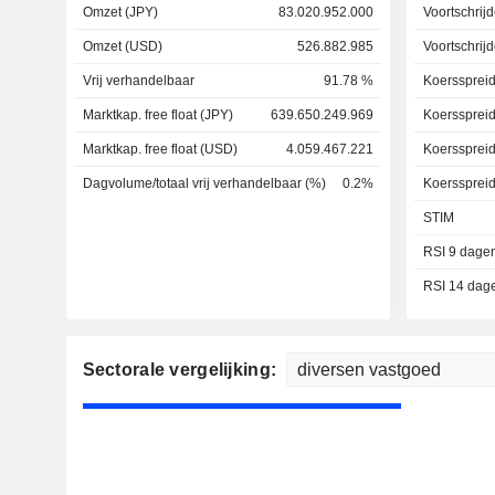
Omzet (JPY)
83.020.952.000
Voortschri
Omzet (USD)
526.882.985
Voortschri
Vrij verhandelbaar
91.78 %
Koersspreid
Marktkap. free float (JPY)
639.650.249.969
Koersspreid
Marktkap. free float (USD)
4.059.467.221
Koersspreid
Dagvolume/totaal vrij verhandelbaar (%)
0.2%
Koerssprei
STIM
RSI 9 dage
RSI 14 dag
Sectorale vergelijking: