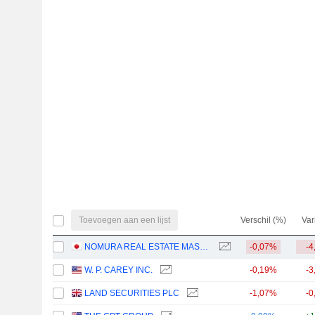
Toevoegen aan een lijst
Verschil (%)
Var
NOMURA REAL ESTATE MASTER FUND, INC.
-0,07%
-4
W. P. CAREY INC.
-0,19%
-3
LAND SECURITIES PLC
-1,07%
-0