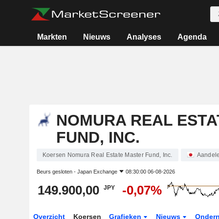
Markten
Nieuws
Analyses
Agenda
NOMURA REAL ESTA
FUND, INC.
Koersen Nomura Real Estate Master Fund, Inc.
Aandel
Beurs gesloten -
Japan Exchange
08:30:00 06-08-2026
149.900,00
-0,07%
JPY
Overzicht
Koersen
Grafieken
Nieuws
Onder