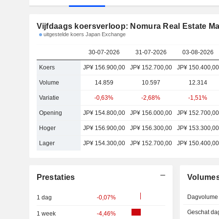
Vijfdaags koersverloop: Nomura Real Estate Mas
uitgestelde koers Japan Exchange
30-07-2026
31-07-2026
03-08-2026
Koers
JP¥ 156.900,00
JP¥ 152.700,00
JP¥ 150.400,00
Volume
14.859
10.597
12.314
Variatie
-0,63%
-2,68%
-1,51%
Opening
JP¥ 154.800,00
JP¥ 156.000,00
JP¥ 152.700,00
Hoger
JP¥ 156.900,00
JP¥ 156.300,00
JP¥ 153.300,00
Lager
JP¥ 154.300,00
JP¥ 152.700,00
JP¥ 150.400,00
Prestaties
Volume
Dagvolume
1 dag
-0,07%
Geschat da
1 week
-4,46%