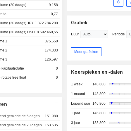
lume (20 daags)
9.158
atio
0,77
Grafiek
lume (20 daags) JPY
1.372.784.200
lume (20 daags) USD
8.692.469,55
Duur
Periode
me 1
375.550
me 2
174.333
Meer grafieken
me 3
126.597
kapitaalrotatie
0
Koerspieken en -dalen
otatie free float
0
1 week
148.800
1 maand
148.800
Lopend jaar
146.800
ren
1 jaar
146.800
dend gemiddelde 5 dagen
151.980
3 jaar
133.800
jdend gemiddelde 20 dagen
153.635