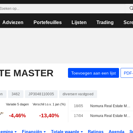
Adviezen
Portefeuilles
Lijsten
Trading
Scr
TE MASTER
Toevoegen aan een lijst
PDF-
en
3462
JP3048110005
diversen vastgoed
Variatie 5 dagen
Verschil t.o.v. 1 jan (%)
18/05
Nomura Real Estate Master Fund haalt 10,8 miljard yen aan financiering op voor aflossing vervallende schulden
-4,46%
-13,40%
17/04
Nomura Real Estate Master Fund, Inc. geeft prognose af voor uitkeringen over de boekperiodes eindigend op 31 augustus 2026 en 28 februari 2027
neming
Financiën
Totale waarde
Ratings
Agenda
S