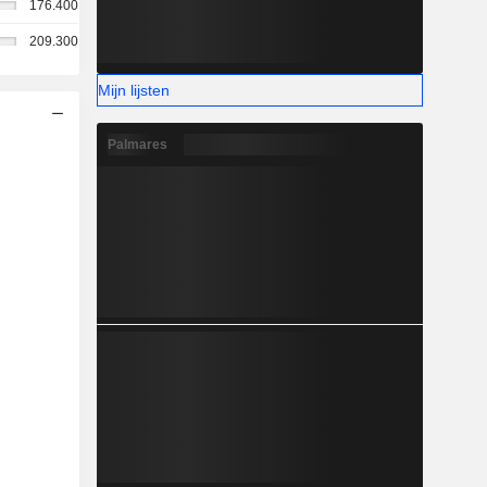
176.400
209.300
Mijn lijsten
Palmares