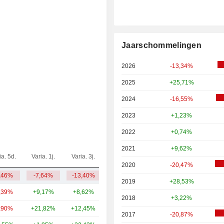
Jaarschommelingen
2026
-13,34%
2025
+25,71%
2024
-16,55%
2023
+1,23%
2022
+0,74%
2021
+9,62%
ia. 5d.
Varia. 1j.
Varia. 3j.
Kap.($)
2020
-20,47%
,46%
-7,64%
-13,40%
4,42 mld.
2019
+28,53%
,39%
+9,17%
+8,62%
16,44 mld.
2018
+3,22%
,90%
+21,82%
+12,45%
7,2 mld.
2017
-20,87%