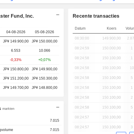
ter Fund, Inc.
Recente transacties
Datum
Koers
Volu
04-08-2026
05-08-2026
08:30:00
149.900,00
2.8
JP¥ 149.900,00
JP¥ 150.000,00
08:24:59
150.000,00
1
6.553
10.066
08:24:58
150.100,00
1
-0,33%
+0,07%
08:24:58
150.100,00
10
JP¥ 150.800,00
JP¥ 149.900,00
08:24:58
150.100,00
5
JP¥ 151.200,00
JP¥ 150.300,00
JP¥ 149.700,00
JP¥ 148.800,00
08:24:58
150.100,00
1
08:24:58
150.100,00
2
08:24:58
150.100,00
5
s
markten
08:24:57
150.100,00
2
7.015
08:24:57
150.100,00
3
gvolume
7.015