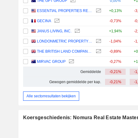
THE GPT GROUP
0,00%
+1
ESSENTIAL PROPERTIES REALTY TRUST, INC.
+0,13%
-3
GECINA
-0,73%
-0
JANUS LIVING, INC.
+1,94%
-2
LONDONMETRIC PROPERTY PLC
-1,04%
-1
THE BRITISH LAND COMPANY PLC
-0,89%
+0
MIRVAC GROUP
-0,27%
+1
Gemiddelde
-0,21%
-1
Gewogen gemiddelde per kap.
-0,21%
-1
Alle sectorresultaten bekijken
Koersgeschiedenis: Nomura Real Estate Master