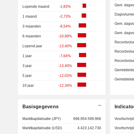
Gem. dagvo
Lopende maand
-1,83%
Dagvolumer
1 maand
-2,73%
Gem. dagvo
3 maanden
-8,54%
Gem. dagvo
6 maanden
-10,99%
Recordvolu
Lopend jaar
-13,40%
Recordvolu
1 jaar
-7,64%
Recordvolu
3 jaar
-13,40%
Gemiddelde 
5 jaar
-12,03%
Gemiddelde r
10 jaar
-12,34%
Basisgegevens
Indicato
Marktkapitalisatie (JPY)
696.954.599.966
Voortschrij
Marktkapitalisatie (USD)
4.423.142.730
Voortschri