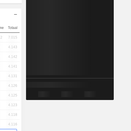
me
Totaal
72
7.015
4.143
4.142
4.141
4.131
4.126
4.125
4.123
4.118
4.116