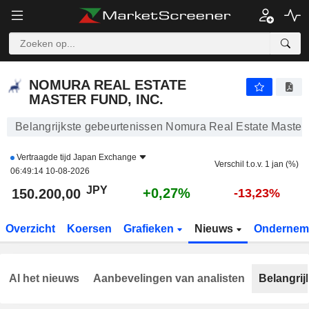
NOMURA REAL ESTATE MASTER FUND, INC.
150.200,00
¥
+0,27%
NOMURA REAL ESTATE
MASTER FUND, INC.
Belangrijkste gebeurtenissen Nomura Real Estate Master 
Vertraagde tijd
Japan Exchange
Verschil t.o.v. 1 jan (%)
06:49:14 10-08-2026
JPY
+0,27%
150.200,00
-13,23%
Overzicht
Koersen
Grafieken
Nieuws
Ondernem
Al het nieuws
Aanbevelingen van analisten
Belangrij