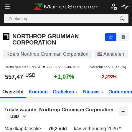
NORTHROP GRUMMAN CORPORATION
557,47
$
+1,07%
NORTHROP GRUMMAN
CORPORATION
Koers Northrop Grumman Corporation
Aandelen
Beurs gesloten -
NYSE
22:00:02 05-08-2026
Verschil t.o.v. 1 jan (%)
USD
+1,07%
557,47
-2,23%
Overzicht
Koersen
Grafieken
Nieuws
Ondernem
Totale waarde: Northrop Grumman Corporation
Marktkapitalisatie
79,2 mld.
k/w-verhouding 2026 *