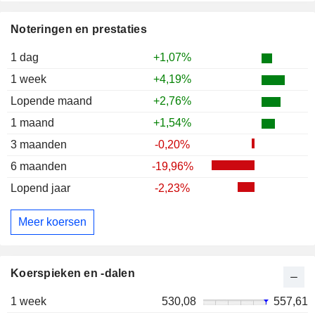
Noteringen en prestaties
1 dag
+1,07%
1 week
+4,19%
Lopende maand
+2,76%
1 maand
+1,54%
3 maanden
-0,20%
6 maanden
-19,96%
Lopend jaar
-2,23%
Meer koersen
Koerspieken en -dalen
1 week
530,08
557,61