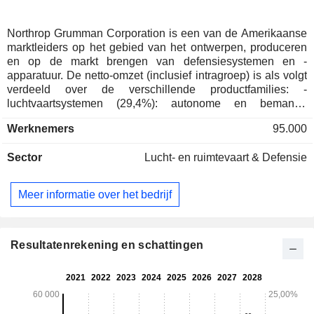
Northrop Grumman Corporation is een van de Amerikaanse
marktleiders op het gebied van het ontwerpen, produceren
en op de markt brengen van defensiesystemen en -
apparatuur. De netto-omzet (inclusief intragroep) is als volgt
verdeeld over de verschillende productfamilies: -
luchtvaartsystemen (29,4%): autonome en bemande
vliegtuigsystemen, ruimtevaartuigen, bewakings- en
Werknemers
95.000
verkenningssystemen, commando- en controlesystemen,
enz.; - missiesystemen (28,2%): radar, sensoren,
Sector
Lucht- en ruimtevaart & Defensie
luchtverkeersleidingssystemen, communicatie, bewaking,
enz. De groep biedt ook informatie- en commandosystemen
aan; - ruimtesystemen (24,3%); - defensiesystemen (18,1%):
Meer informatie over het bedrijf
wapens, gevechtsbeheersystemen, raketsystemen, enz. De
netto-omzet is geografisch als volgt verdeeld: Verenigde
Staten (85,7%), Europa (7,8%), Azië/Pacific (4,6%) en
overige (1,9%).
Resultatenrekening en schattingen