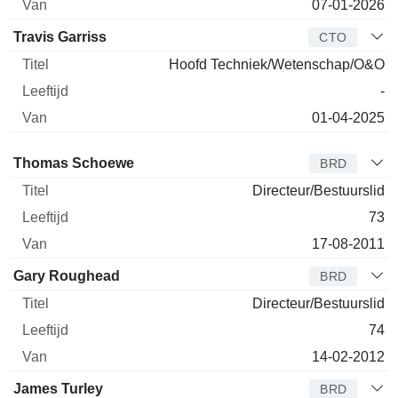
07-01-2026
Travis Garriss
CTO
Hoofd Techniek/Wetenschap/O&O
-
01-04-2025
Bestuurder
Titel
Leeftijd
Van
Thomas Schoewe
BRD
Directeur/Bestuurslid
73
17-08-2011
Gary Roughead
BRD
Directeur/Bestuurslid
74
14-02-2012
James Turley
BRD