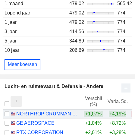
1 maand
479,02
565,42
Lopend jaar
479,02
774
1 jaar
479,02
774
3 jaar
414,56
774
5 jaar
344,89
774
10 jaar
206,69
774
Meer koersen
Lucht- en ruimtevaart & Defensie - Andere
Verschil
Varia. 5d.
V
(%)
NORTHROP GRUMMAN CORPORATION
+1,07%
+4,19%
GE AEROSPACE
+1,04%
+8,72%
+
RTX CORPORATION
+2,01%
+3,28%
+