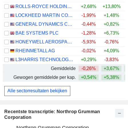
ROLLS-ROYCE HOLDINGS PLC
+2,68%
+13,80%
+
LOCKHEED MARTIN CORPORATION
-1,99%
+1,48%
+
GENERAL DYNAMICS CORPORATION
-0,44%
+0,82%
+
BAE SYSTEMS PLC
-1,28%
+6,73%
+
HONEYWELL AEROSPACE INC.
-5,93%
-0,76%
RHEINMETALL AG
-0,02%
+4,09%
L3HARRIS TECHNOLOGIES, INC.
+0,29%
-3,83%
Gemiddelde
-0,26%
+3,67%
+
Gewogen gemiddelde per kap.
+0,54%
+5,38%
+
Alle sectorresultaten bekijken
Recentste transcriptie: Northrop Grumman
Corporation
Northrop Grumman Corporation,