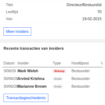
Directeur/Bestuurslid
70
19-02-2015
Meer insiders
Recente transacties van insiders
Datum
Insider
Type
Hoofdpost
V
3/08/26
Mark Welsh
Bestuurder
Verkoop
30/06/26
Arvind Krishna
Bestuurder
Gratis
30/06/26
Marianne Brown
Bestuurder
Gratis
Transactiegeschiedenis