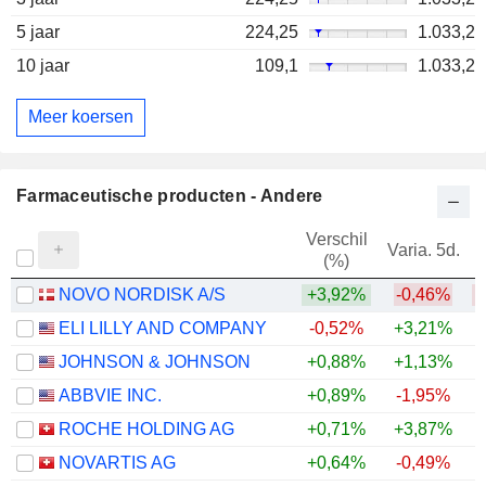
5 jaar
224,25
1.033,2
10 jaar
109,1
1.033,2
Meer koersen
Farmaceutische producten - Andere
Verschil
Varia. 5d.
V
(%)
NOVO NORDISK A/S
+3,92%
-0,46%
ELI LILLY AND COMPANY
-0,52%
+3,21%
+
JOHNSON & JOHNSON
+0,88%
+1,13%
+
ABBVIE INC.
+0,89%
-1,95%
+
ROCHE HOLDING AG
+0,71%
+3,87%
+
NOVARTIS AG
+0,64%
-0,49%
+