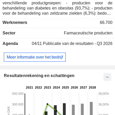
verschillende productgroepen: - producten voor de
behandeling van diabetes en obesitas (93,7%); - producten
voor de behandeling van zeldzame ziekten (6,3%): bedoeld
voor de behandeling van hemofilie, bloedaandoeningen,
Werknemers
66.700
hormonale stoornissen, enz. De netto-omzet is geografisch
als volgt verdeeld: Europa en Canada (21,4%), de
Sector
Farmaceutische producten
Verenigde Staten (56%), Latijns-Amerika/Midden-
Oosten/Afrika (9,9%), China/Hongkong/Taiwan (6%),
Agenda
04/11
Publicatie van de resultaten - Q3 2026
Azië/Pacific (6,7%).
Meer informatie over het bedrijf
Resultatenrekening en schattingen