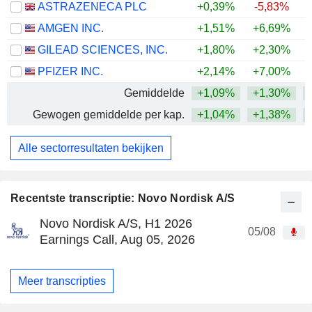
ASTRAZENECA PLC
+0,39%
-5,83%
AMGEN INC.
+1,51%
+6,69%
+
GILEAD SCIENCES, INC.
+1,80%
+2,30%
+
PFIZER INC.
+2,14%
+7,00%
+
Gemiddelde
+1,09%
+1,30%
+
Gewogen gemiddelde per kap.
+1,04%
+1,38%
+
Alle sectorresultaten bekijken
Recentste transcriptie: Novo Nordisk A/S
Novo Nordisk A/S, H1 2026
05/08
Earnings Call, Aug 05, 2026
Meer transcripties