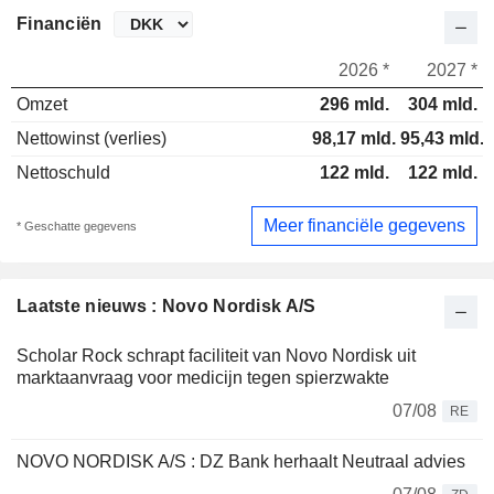
Financiën
2026 *
2027 *
Omzet
296 mld.
304 mld.
Nettowinst (verlies)
98,17 mld.
95,43 mld.
Nettoschuld
122 mld.
122 mld.
Meer financiële gegevens
* Geschatte gegevens
Laatste nieuws : Novo Nordisk A/S
Scholar Rock schrapt faciliteit van Novo Nordisk uit
marktaanvraag voor medicijn tegen spierzwakte
07/08
RE
NOVO NORDISK A/S : DZ Bank herhaalt Neutraal advies