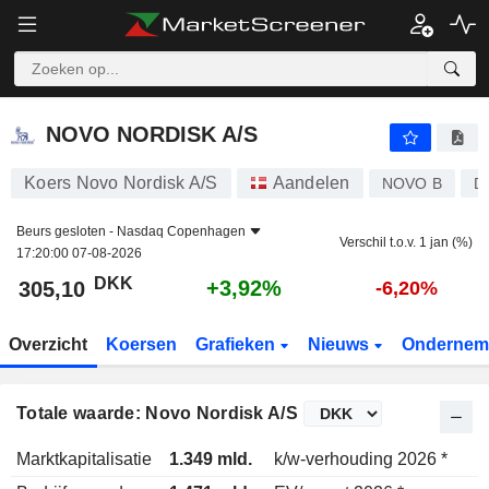
NOVO NORDISK A/S
305,10
kr
+3,92%
NOVO NORDISK A/S
Koers Novo Nordisk A/S
Aandelen
NOVO B
D
Beurs gesloten -
Nasdaq Copenhagen
Verschil t.o.v. 1 jan (%)
17:20:00 07-08-2026
DKK
+3,92%
305,10
-6,20%
Overzicht
Koersen
Grafieken
Nieuws
Ondernem
Totale waarde: Novo Nordisk A/S
Marktkapitalisatie
1.349 mld.
k/w-verhouding 2026 *