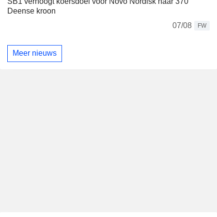
SB1 verhoogt koersdoel voor Novo Nordisk naar 370
Deense kroon
07/08
FW
Meer nieuws