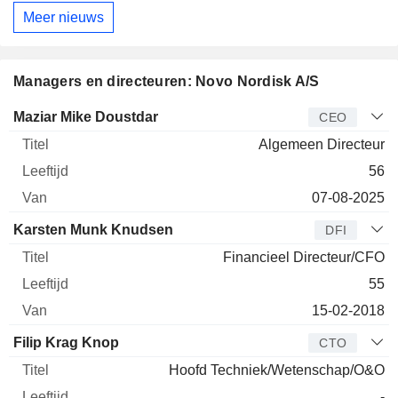
Meer nieuws
Managers en directeuren: Novo Nordisk A/S
Bedrijfsleider
Titel
Leeftijd
Van
Maziar Mike Doustdar
CEO
Algemeen Directeur
56
07-08-2025
Karsten Munk Knudsen
DFI
Financieel Directeur/CFO
55
15-02-2018
Filip Krag Knop
CTO
Hoofd Techniek/Wetenschap/O&O
-