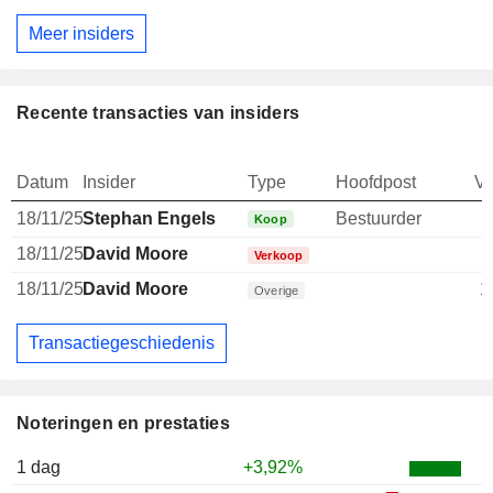
Meer insiders
Recente transacties van insiders
Datum
Insider
Type
Hoofdpost
V
18/11/25
Stephan Engels
Bestuurder
Koop
18/11/25
David Moore
Verkoop
18/11/25
David Moore
1
Overige
Transactiegeschiedenis
Noteringen en prestaties
1 dag
+3,92%