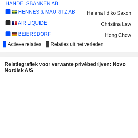
HANDELSBANKEN AB
HENNES & MAURITZ AB
Helena Ildiko Saxon
AIR LIQUIDE
Christina Law
BEIERSDORF
Hong Chow
Actieve relaties
Relaties uit het verleden
DEMANT A/S
Niels Jacobsen
René Schneider
Relatiegrafiek voor verwante privébedrijven: Novo
CARLSBERG A/S
Henrik Poulsen
Nordisk A/S
GN STORE NORD A/S
Anna Héléne Barnekow
GENMAB A/S
Jan van de Winkel
KINNEVIK AB
Helena Ildiko Saxon
NTG NORDIC TRANSPORT
Eivind Kolding
GROUP A/S
BAVARIAN NORDIC A/S
Henrik Juuel
AMBU A/S
Britt Meelby Jensen