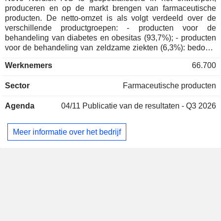
Jakob Dynnes Hansen
produceren en op de markt brengen van farmaceutische
Asarina Pharma AB
producten. De netto-omzet is als volgt verdeeld over de
Marianne Kock
Pharmaceuticals: Major
verschillende productgroepen: - producten voor de
Peter Nordkild
behandeling van diabetes en obesitas (93,7%); - producten
voor de behandeling van zeldzame ziekten (6,3%): bedoeld
Søren Bregenholt
voor de behandeling van hemofilie, bloedaandoeningen,
Medicon Valley
Werknemers
66.700
hormonale stoornissen, enz. De netto-omzet is geografisch
Peter Jens Lindholm Kurtzhals
Alliance FMBA
als volgt verdeeld: Europa en Canada (21,4%), de
Miscellaneous
Sector
Farmaceutische producten
Verenigde Staten (56%), Latijns-Amerika/Midden-
Commercial Services
Oosten/Afrika (9,9%), China/Hongkong/Taiwan (6%),
Agenda
04/11
Publicatie van de resultaten - Q3 2026
Azië/Pacific (6,7%).
Martin Hermanus Soeters
Steno Diabetes
Mads Krogsgaard Thomsen
Center A/S
Meer informatie over het bedrijf
Miscellaneous
Peter Jens Lindholm Kurtzhals
Commercial Services
Carsten Hellmann
Dansk Erhverv
Marianne Kock
Miscellaneous Commercial Services
Jakob Riis
Anker Gunvald Lundemose