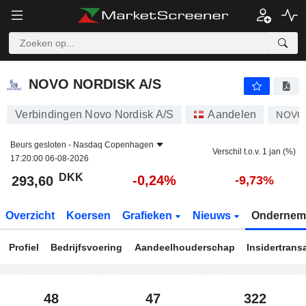
NOVO NORDISK A/S
293,60
kr
-0,24%
NOVO NORDISK A/S
Verbindingen Novo Nordisk A/S
Aandelen
NOVO
Beurs gesloten -
Nasdaq Copenhagen
Verschil t.o.v. 1 jan (%)
17:20:00 06-08-2026
DKK
-0,24%
293,60
-9,73%
Overzicht
Koersen
Grafieken
Nieuws
Ondernem
Profiel
Bedrijfsvoering
Aandeelhouderschap
Insidertrans
48
47
322