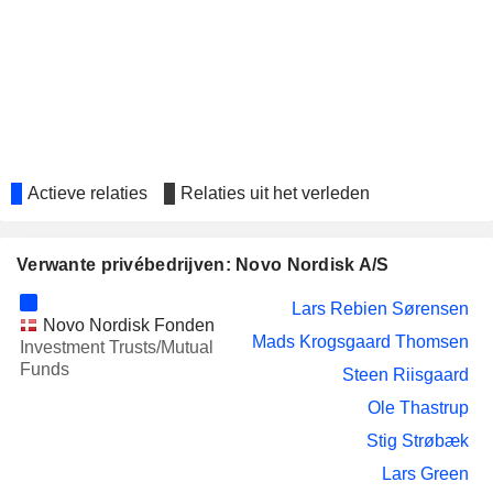
INVESTMENT AB
Anna Héléne Barnekow
LATOUR
BIOPORTO A/S
Henrik Juuel
EMBLA MEDICAL HF.
Niels Jacobsen
Tina Olesen
Actieve relaties
Relaties uit het verleden
ALK-ABELLÓ A/S
Anders Hedegaard
Jesper Høiland
Verwante privébedrijven: Novo Nordisk A/S
OREXO AB
Robin Evers
ISS A/S
Lars Rebien Sørensen
Tove Møller Eriksen
Novo Nordisk Fonden
Mads Krogsgaard Thomsen
SCIBASE HOLDING AB (PUBL)
Investment Trusts/Mutual
Jesper Høiland
Funds
Steen Riisgaard
ZEALAND PHARMA
Kirsten Drejer
A/S
Ole Thastrup
Camilla Sylvest
Stig Strøbæk
Adam Sinding Steensberg
Lars Green
Henriette Wennicke