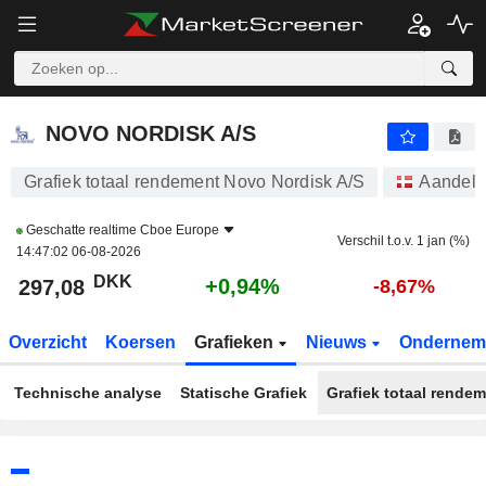
NOVO NORDISK A/S
297,08
kr
+0,94%
NOVO NORDISK A/S
Grafiek totaal rendement Novo Nordisk A/S
Aandel
Geschatte realtime
Cboe Europe
Verschil t.o.v. 1 jan (%)
14:47:02 06-08-2026
DKK
+0,94%
297,08
-8,67%
Overzicht
Koersen
Grafieken
Nieuws
Ondernem
Technische analyse
Statische Grafiek
Grafiek totaal rende