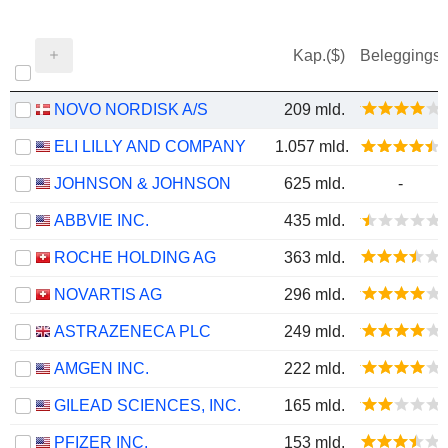
Kap.($)
Beleggings
NOVO NORDISK A/S
209 mld.
ELI LILLY AND COMPANY
1.057 mld.
JOHNSON & JOHNSON
625 mld.
-
ABBVIE INC.
435 mld.
ROCHE HOLDING AG
363 mld.
NOVARTIS AG
296 mld.
ASTRAZENECA PLC
249 mld.
AMGEN INC.
222 mld.
GILEAD SCIENCES, INC.
165 mld.
PFIZER INC.
153 mld.