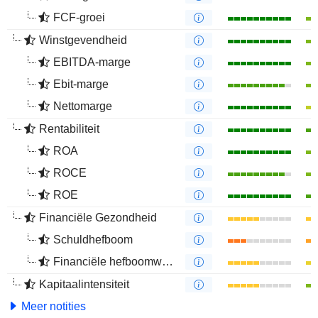
FCF-groei
Winstgevendheid
EBITDA-marge
Ebit-marge
Nettomarge
Rentabiliteit
ROA
ROCE
ROE
Financiële Gezondheid
Schuldhefboom
Financiële hefboomwerking
Kapitaalintensiteit
Meer notities