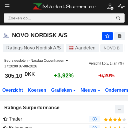
NOVO NORDISK A/S
305,10
kr
+3,92%
NOVO NORDISK A/S
Ratings Novo Nordisk A/S
Aandelen
NOVO B
Beurs gesloten -
Nasdaq Copenhagen
Verschil t.o.v. 1 jan (%)
17:20:00 07-08-2026
DKK
+3,92%
305,10
-6,20%
Overzicht
Koersen
Grafieken
Nieuws
Ondernem
Ratings Surperformance
Trader
Beleggings