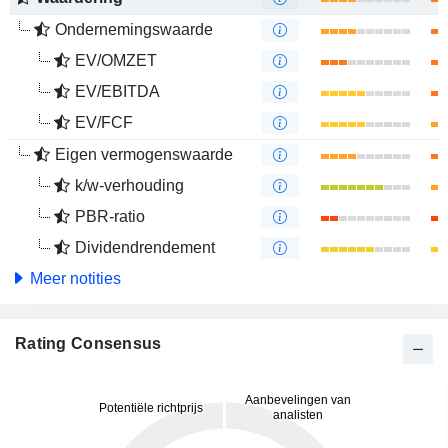
Ondernemingswaarde
EV/OMZET
EV/EBITDA
EV/FCF
Eigen vermogenswaarde
k/w-verhouding
PBR-ratio
Dividendrendement
Meer notities
Rating Consensus