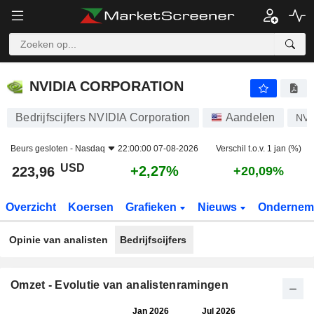
NVIDIA CORPORATION
223,96
$
+2,27%
NVIDIA CORPORATION
Bedrijfscijfers NVIDIA Corporation
Aandelen
NV
Beurs gesloten -
Nasdaq
22:00:00 07-08-2026
Verschil t.o.v. 1 jan (%)
USD
+2,27%
223,96
+20,09%
Overzicht
Koersen
Grafieken
Nieuws
Ondernem
Opinie van analisten
Bedrijfscijfers
Omzet - Evolutie van analistenramingen