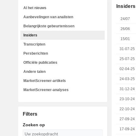
Insiders
Al het nieuws
Aanbevelingen van analisten
24/07
Belangrijkste gebeurtenissen
26/06
Insiders
15/01
Transcripten
31-07-25
Persberichten
25-07-25
Officiële publicaties
02-04-25
Andere talen
24-03-25
MarketScreener-artikels
31-12-24
MarketScreener-analyses
23-10-24
22-10-24
Filters
27-09-24
Zoeken op
17-09-24