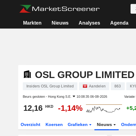
Markten
Nieuws
Analyses
Agenda
OSL GROUP LIMITED
Insiders OSL Group Limited
Aandelen
863
KY
Beurs gesloten -
Hong Kong S.E.
10:08:35 06-08-2026
Variatie
12,16
-1,14%
HKD
+5,
Overzicht
Koersen
Grafieken
Nieuws
Onder