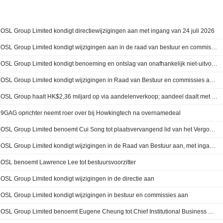
OSL Group Limited kondigt directiewijzigingen aan met ingang van 24 juli 2026
OSL Group Limited kondigt wijzigingen aan in de raad van bestuur en commissies, met ingang van 26 juni 2026
OSL Group Limited kondigt benoeming en ontslag van onafhankelijk niet-uitvoerend bestuurder aan en wijzigingen in samenstelling van Raad van Bestuur commissies, met ingang van 15 januari 2026
OSL Group Limited kondigt wijzigingen in Raad van Bestuur en commissies aan per 1 augustus 2025
OSL Group haalt HK$2,36 miljard op via aandelenverkoop; aandeel daalt met 7%
9GAG oprichter neemt roer over bij Howkingtech na overnamedeal
OSL Group Limited benoemt Cui Song tot plaatsvervangend lid van het Vergoedingscomité
OSL Group Limited kondigt wijzigingen in de Raad van Bestuur aan, met ingang van 1 januari 2025
OSL benoemt Lawrence Lee tot bestuursvoorzitter
OSL Group Limited kondigt wijzigingen in de directie aan
OSL Group Limited kondigt wijzigingen in bestuur en commissies aan
OSL Group Limited benoemt Eugene Cheung tot Chief Institutional Business Officer