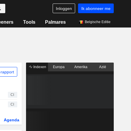
Inloggen
Ik abonneer me
eeners
Tools
Palmares
Belgische Editie
Indexen
Europa
Amerika
Azië
rapport
CI
CI
Agenda
Sector
Derivaten