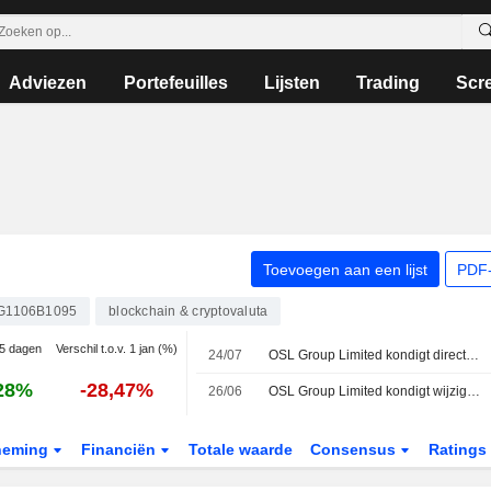
Adviezen
Portefeuilles
Lijsten
Trading
Scr
Toevoegen aan een lijst
PDF-
G1106B1095
blockchain & cryptovaluta
 5 dagen
Verschil t.o.v. 1 jan (%)
24/07
OSL Group Limited kondigt directiewijzigingen aan met ingang van 24 juli 2026
28%
-28,47%
26/06
OSL Group Limited kondigt wijzigingen aan in de raad van bestuur en commissies, met ingang van 26 juni 2026
neming
Financiën
Totale waarde
Consensus
Ratings