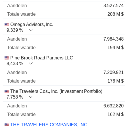
8.527.574
208 M $
Omega Advisors, Inc.
9,339 %
7.984.348
194 M $
Pine Brook Road Partners LLC
8,433 %
7.209.921
176 M $
The Travelers Cos., Inc. (Investment Portfolio)
7,758 %
6.632.820
162 M $
THE TRAVELERS COMPANIES, INC.