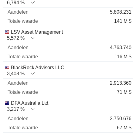
6,794 %
5.808.231
141 M $
LSV Asset Management
5,572 %
4.763.740
116 M $
BlackRock Advisors LLC
3,408 %
2.913.360
71 M $
DFA Australia Ltd.
3,217 %
2.750.676
67 M $