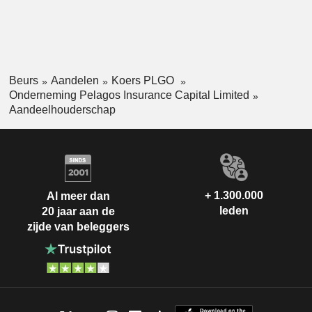
op de herverzekerings- als op de retrocessiemarkt. De
wereldwijde portefeuille ondersteunt cedenten op de Noord-
Amerikaanse en internationale markten door directe
herverzekering, retrocessiecapaciteit en andere diensten
aan te bieden.
Beurs
Aandelen
Koers PLGO
Onderneming Pelagos Insurance Capital Limited
Aandeelhouderschap
+ 1.300.000
Al meer dan
leden
20 jaar aan de
zijde van beleggers