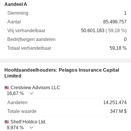
Vrij
Bedrijfseigen
Totaa
Aandeel A
Stemming
Aantal
verhandelbaar
aandelen
verhande
1
85.496.757
50.601.183
( 59,18 %)
0
59,18 %
Hoofdaandeelhouders: Pelagos Insurance Capital
Limited
Totale
Crestview Advisors LLC
Naam
Aandelen
%
waarde
16,67 %
14.251.474
347 M $
Shelf Holdco Ltd.
9,974 %