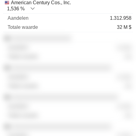
American Century Cos., Inc.
1,536 %
1.312.958
32 M $
░░░░░░░░░░░░░░░░░░
░ ░░░
░░
░░░░░░░░░░░░░░░░░░░░░░░░░░░░░░
░ ░░░
░░
░░░░░░░░░░░░░░░░░░░░░░░░░░░░░░░░
░ ░░░
░░
░░░░░░░░░░░░░░░░░░░░░░░░░░░░░░
░ ░░░