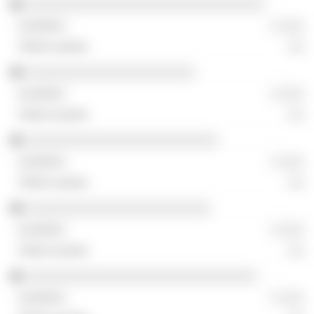
░░░░░░░░░░░░░░░░░░░░░░░░░░░░░░░
░ ░░░
░░
░░░░░░░░░░░░░░░░░░░░░░
░ ░░░
░░
░░░░░░░░░░░░░░░░░░░░░░░░░
░ ░░░
░░
░░░░░░░░░░░░░░░░░░░░░░░░
░ ░░░
░░
░░░░░░░░░░░░░░░░░░░░░░░░░░░░░░
░ ░░░