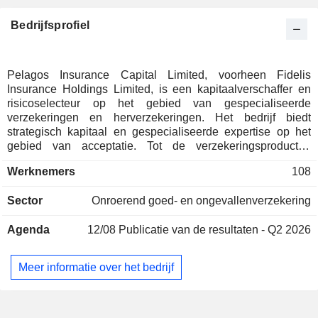
Bedrijfsprofiel
Pelagos Insurance Capital Limited, voorheen Fidelis
Insurance Holdings Limited, is een kapitaalverschaffer en
risicoselecteur op het gebied van gespecialiseerde
verzekeringen en herverzekeringen. Het bedrijf biedt
strategisch kapitaal en gespecialiseerde expertise op het
gebied van acceptatie. Tot de verzekeringsproducten
behoren onder meer Asset-Backed Finance & Portfolio
Werknemers
108
Credit, Luchtvaart & Ruimtevaart, Cyber, Energie, Maritieme
verzekeringen, Gespecialiseerde verzekeringen, Politiek
Sector
Onroerend goed- en ongevallenverzekering
risico, Geweld & Terrorisme en Schadeverzekeringen. Tot de
herverzekeringsproducten behoren onder meer
Agenda
12/08
Publicatie van de resultaten - Q2 2026
Herverzekering & Retrocessie. De portefeuille Asset-Backed
Finance & Portfolio Credit omvat producten zoals
gestructureerde kredieten, door activa gedekte wanbetaling,
Meer informatie over het bedrijf
economisch gekoppelde risico's (e-cat), borgstellingen en
hypotheekgaranties. De divisie Reinsurance & Retrocession
biedt quota-share- en excess-of-loss-oplossingen voor
eigendoms- en gespecialiseerde verzekeringslijnen, zowel