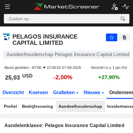
PELAGOS INSURANCE CAPITAL LIMITED
25,03
$
-2,00%
PELAGOS INSURANCE
CAPITAL LIMITED
Aandeelhouderschap Pelagos Insurance Capital Limited
Beurs gesloten -
NYSE
22:00:02 07-08-2026
Verschil t.o.v. 1 jan (%)
USD
-2,00%
25,03
+27,90%
Overzicht
Koersen
Grafieken
Nieuws
Ondernem
Profiel
Bedrijfsvoering
Aandeelhouderschap
Insidertrans
Aandelenklasse: Pelagos Insurance Capital Limited