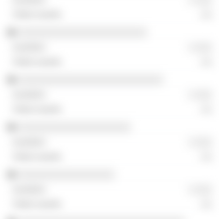
░░
░░░░░░░░░░░░░░░░░░░░░░░░
░ ░░░
░░
░░░░░░░░░░░░░░░░░░░░░░░░░░░
░ ░░░
░░
░░░░░░░░░░░░░░░░░░░░░
░ ░░░
░░
░░░░░░░░░░░░░░░░░░
░ ░░░
░░