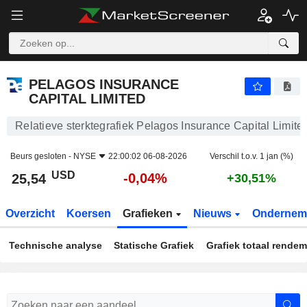
PELAGOS INSURANCE CAPITAL LIMITED
25,54
$
-0,04%
PELAGOS INSURANCE
CAPITAL LIMITED
Relatieve sterktegrafiek Pelagos Insurance Capital Limite
Beurs gesloten -
NYSE
22:00:02 06-08-2026
Verschil t.o.v. 1 jan (%)
USD
-0,04%
25,54
+30,51%
Overzicht
Koersen
Grafieken
Nieuws
Ondernem
Technische analyse
Statische Grafiek
Grafiek totaal rende