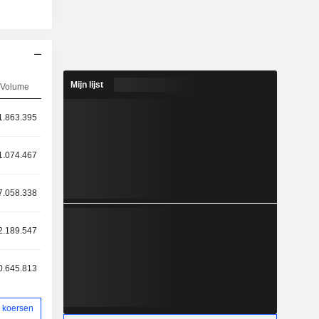
Mijn lijst
Volume
1.863.395
1.074.467
7.058.338
2.189.547
0.645.813
 koersen