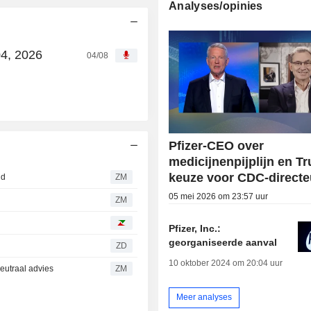
Analyses/opinies
04, 2026
04/08
Pfizer-CEO over
medicijnenpijplijn en T
keuze voor CDC-directe
nd
ZM
05 mei 2026 om 23:57 uur
ZM
Pfizer, Inc.:
georganiseerde aanval
ZD
10 oktober 2024 om 20:04 uur
eutraal advies
ZM
Meer analyses