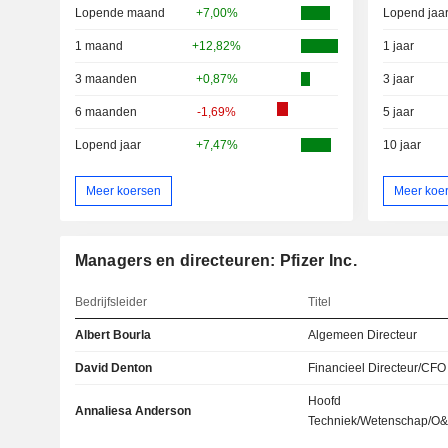
Lopende maand
+7,00%
Lopend jaa
1 maand
+12,82%
1 jaar
3 maanden
+0,87%
3 jaar
6 maanden
-1,69%
5 jaar
Lopend jaar
+7,47%
10 jaar
Meer koersen
Meer koe
Managers en directeuren: Pfizer Inc.
Bedrijfsleider
Titel
Albert Bourla
Algemeen Directeur
David Denton
Financieel Directeur/CFO
Hoofd
Annaliesa Anderson
Techniek/Wetenschap/O