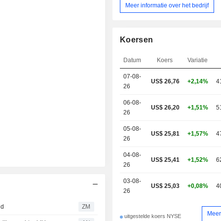
Meer informatie over het bedrijf
Koersen
Datum
Koers
Variatie
07-08-
US$ 26,76
+2,14%
4
26
06-08-
US$ 26,20
+1,51%
5
26
05-08-
US$ 25,81
+1,57%
4
26
04-08-
US$ 25,41
+1,52%
6
26
03-08-
US$ 25,03
+0,08%
4
26
nd
ZM
Meer
uitgestelde koers NYSE