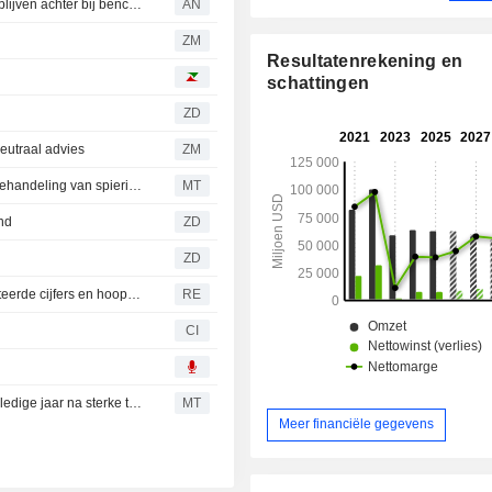
Nettoactiva Murray International stijgen, maar prestaties blijven achter bij benchmark
AN
ZM
Resultatenrekening en
schattingen
ZD
eutraal advies
ZM
Keytruda van Merck krijgt Canadese goedkeuring voor behandeling van spierinvasieve blaaskanker
MT
nd
ZD
ZD
Dow en S&P 500 sluiten op recordhoogte door AI-gerelateerde cijfers en hoop op deal in Midden-Oosten
RE
CI
Merck en Pfizer verhogen omzetverwachting voor het volledige jaar na sterke tweedekwartaalcijfers
MT
Meer financiële gegevens