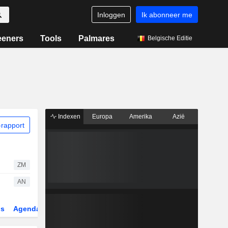
Inloggen
Ik abonneer me
eeners
Tools
Palmares
Belgische Editie
Indexen
Europa
Amerika
Azië
rapport
ZM
AN
gs
Agenda
Sector
Derivaten
ETF's