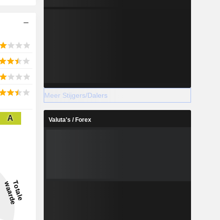
Meer Stijgers/Dalers
A
Valuta's / Forex