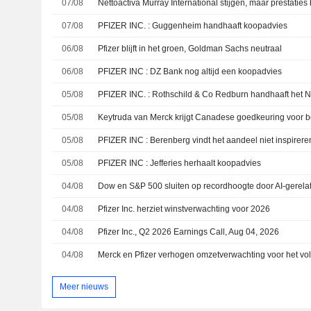
07/08
07/08
PFIZER INC. : Guggenheim handhaaft koopadvies
06/08
Pfizer blijft in het groen, Goldman Sachs neutraal
06/08
PFIZER INC : DZ Bank nog altijd een koopadvies
05/08
PFIZER INC. : Rothschild & Co Redburn handhaaft het N
05/08
05/08
PFIZER INC : Berenberg vindt het aandeel niet inspirere
05/08
PFIZER INC : Jefferies herhaalt koopadvies
04/08
04/08
Pfizer Inc. herziet winstverwachting voor 2026
04/08
Pfizer Inc., Q2 2026 Earnings Call, Aug 04, 2026
04/08
Meer nieuws