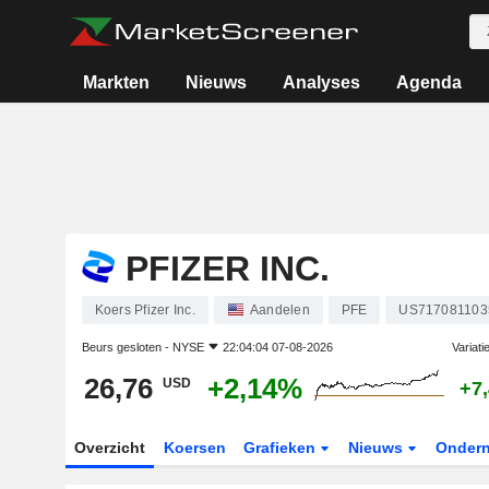
Markten
Nieuws
Analyses
Agenda
PFIZER INC.
Koers Pfizer Inc.
Aandelen
PFE
US717081103
Beurs gesloten -
NYSE
22:04:04 07-08-2026
Variati
26,76
+2,14%
USD
+7
Overzicht
Koersen
Grafieken
Nieuws
Onder