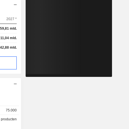
2027 *
59,81 mld.
11,04 mld.
42,88 mld.
75.000
 producten