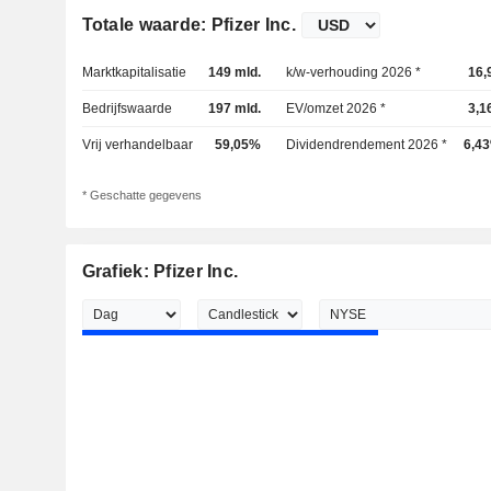
Totale waarde: Pfizer Inc.
Marktkapitalisatie
149 mld.
k/w-verhouding 2026 *
16,
Bedrijfswaarde
197 mld.
EV/omzet 2026 *
3,1
Vrij verhandelbaar
59,05%
Dividendrendement 2026 *
6,4
* Geschatte gegevens
Grafiek: Pfizer Inc.