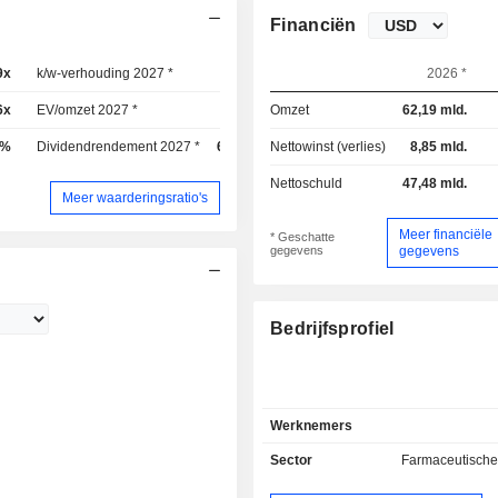
Financiën
9x
k/w-verhouding 2027 *
13,2x
2026 *
6x
EV/omzet 2027 *
3,21x
Omzet
62,19 mld.
3%
Dividendrendement 2027 *
6,49%
Nettowinst (verlies)
8,85 mld.
Nettoschuld
47,48 mld.
Meer waarderingsratio's
Meer financiële
* Geschatte
gegevens
gegevens
Bedrijfsprofiel
Werknemers
Sector
Farmaceutische