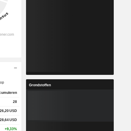
op
Grondstoffen
cumuleren
28
26,20
USD
28,64
USD
+9,33%