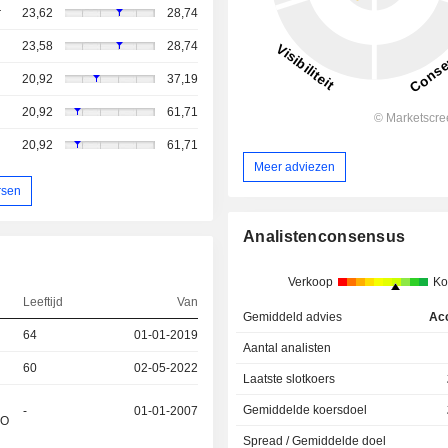
r
23,62
28,74
23,58
28,74
20,92
37,19
20,92
61,71
20,92
61,71
Meer adviezen
rsen
Analistenconsensus
Verkoop
Ko
Leeftijd
Van
Gemiddeld advies
Ac
64
01-01-2019
Aantal analisten
60
02-05-2022
Laatste slotkoers
Gemiddelde koersdoel
-
01-01-2007
&O
Spread / Gemiddelde doel