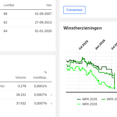
Leeftijd
Van
Consensus
68
01-09-2007
62
27-09-2013
Winstherzieningen
64
01-01-2020
%
Volume
marktkap.
itor
-3.278
0,0001%
39.231
0,0007%
37.632
0,0007%