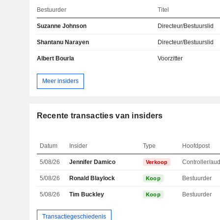
Bestuurder
Titel
Suzanne Johnson
Directeur/Bestuurslid
Shantanu Narayen
Directeur/Bestuurslid
Albert Bourla
Voorzitter
Meer insiders
Recente transacties van insiders
Datum
Insider
Type
Hoofdpost
5/08/26
Jennifer Damico
Controller/aud
Verkoop
5/08/26
Ronald Blaylock
Bestuurder
Koop
5/08/26
Tim Buckley
Bestuurder
Koop
Transactiegeschiedenis