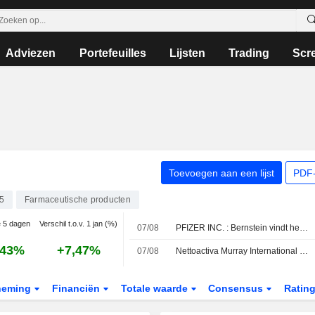
Adviezen
Portefeuilles
Lijsten
Trading
Scr
Toevoegen aan een lijst
PDF-
5
Farmaceutische producten
e 5 dagen
Verschil t.o.v. 1 jan (%)
07/08
PFIZER INC. : Bernstein vindt het aandeel niet inspirerend
,43%
+7,47%
07/08
Nettoactiva Murray International stijgen, maar prestaties blijven achter bij benchmark
neming
Financiën
Totale waarde
Consensus
Ratin