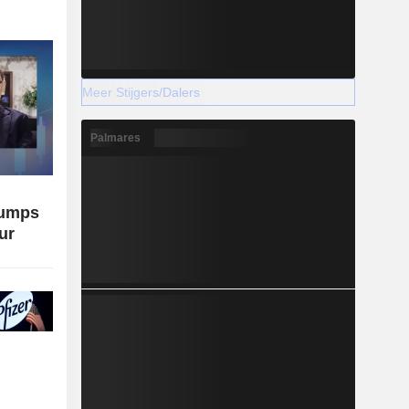
Meer Stijgers/Dalers
Palmares
rumps
ur