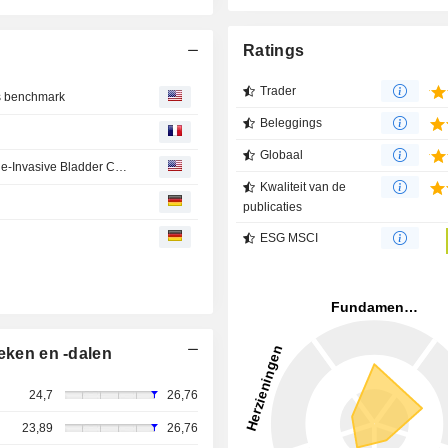
Ratings
Trader
gs benchmark
Beleggings
Globaal
Merck's Keytruda Gets Canadian Approval to Treat Muscle-Invasive Bladder Cancer
Kwaliteit van de
publicaties
ESG MSCI
eken en -dalen
24,7
26,76
23,89
26,76