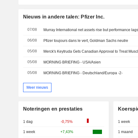
Nieuws in andere talen: Pfizer Inc.
07/08
Murray International net assets rise but performance la
06/08
Pfizer toujours dans le vert, Goldman Sachs neutre
05/08
05/08
MORNING BRIEFING - USA/Asien
05/08
MORNING BRIEFING - Deutschland/Europa -2-
Meer nieuws
Noteringen en prestaties
Koerspi
1 dag
-0,75%
1 week
1 week
+7,43%
1 maand