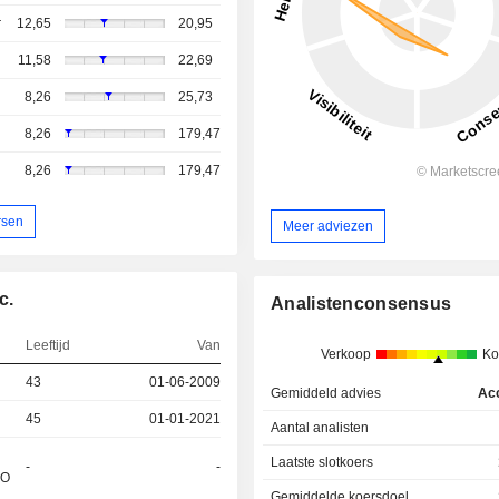
r
12,65
20,95
11,58
22,69
8,26
25,73
8,26
179,47
8,26
179,47
rsen
Meer adviezen
c.
Analistenconsensus
Leeftijd
Van
Verkoop
Ko
43
01-06-2009
Gemiddeld advies
Ac
45
01-01-2021
Aantal analisten
Laatste slotkoers
-
-
&O
Gemiddelde koersdoel