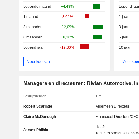
Lopende maand
+4,43%
Lopend jaa
1 maand
-3,61%
1 jaar
3 maanden
+12,09%
3 jaar
6 maanden
+8,20%
5 jaar
Lopend jaar
-19,36%
10 jaar
Meer koersen
Meer koe
Managers en directeuren: Rivian Automotive, In
Bedrijfsleider
Titel
Robert Scaringe
Algemeen Directeur
Claire McDonough
Financieel Directeur/CFO
Hoofd
James Philbin
Techniek/Wetenschap/O