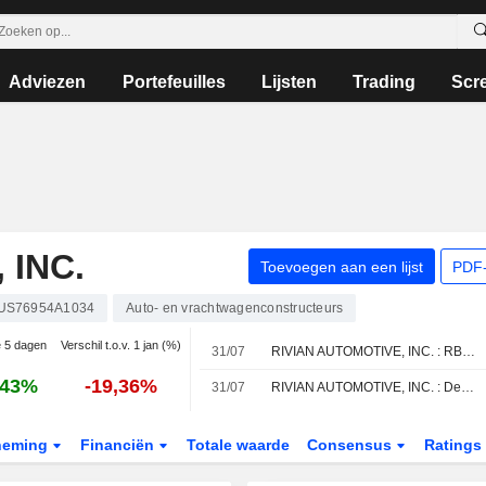
Adviezen
Portefeuilles
Lijsten
Trading
Scr
 INC.
Toevoegen aan een lijst
PDF-
US76954A1034
Auto- en vrachtwagenconstructeurs
e 5 dagen
Verschil t.o.v. 1 jan (%)
31/07
RIVIAN AUTOMOTIVE, INC. : RBC Capital Markets is Neutraal gestemd over aandeel
,43%
-19,36%
31/07
RIVIAN AUTOMOTIVE, INC. : Deutsche Bank Securities bevestigt koopadvies
neming
Financiën
Totale waarde
Consensus
Ratings