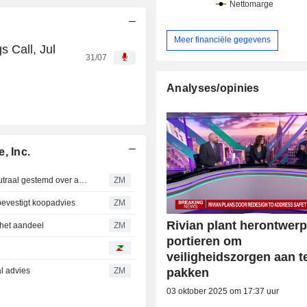
Meer financiële gegevens
s Call, Jul
31/07
Analyses/opinies
, Inc.
RIVIAN AUTOMOTIVE, INC. : RBC Capital Markets is Neutraal gestemd over aandeel
ZM
evestigt koopadvies
ZM
Rivian plant herontwer
 het aandeel
ZM
portieren om
veiligheidszorgen aan t
l advies
ZM
pakken
03 oktober 2025 om 17:37 uur