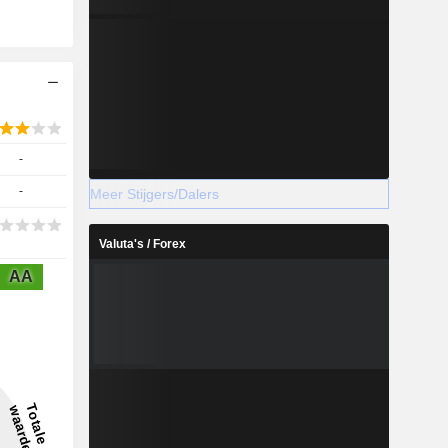
-
-
Meer Stijgers/Dalers
Valuta's / Forex
AA