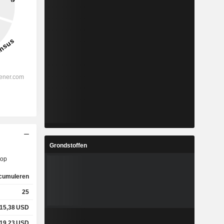
Grondstoffen
op
cumuleren
25
15,38
USD
19,23
USD