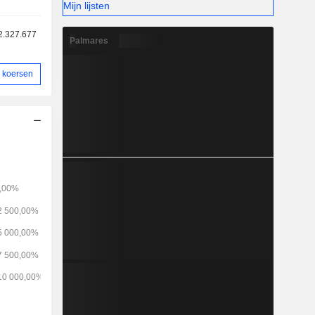
Mijn lijsten
2.327.677
Palmares
 koersen