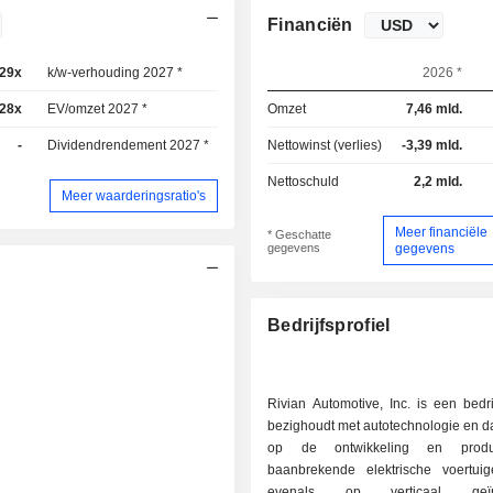
Financiën
,29x
k/w-verhouding 2027 *
-7,06x
2026 *
,28x
EV/omzet 2027 *
2,25x
Omzet
7,46 mld.
-
Dividendrendement 2027 *
-
Nettowinst (verlies)
-3,39 mld.
Nettoschuld
2,2 mld.
Meer waarderingsratio's
Meer financiële
* Geschatte
gegevens
gegevens
Bedrijfsprofiel
Rivian Automotive, Inc. is een bedri
bezighoudt met autotechnologie en dat
op de ontwikkeling en produ
baanbrekende elektrische voertuig
evenals op verticaal geïnt