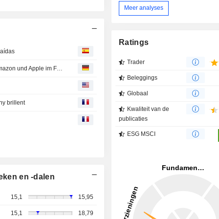
Meer analyses
Ratings
caídas
Trader
Aktien New York Ausblick: Erneute Gewinne erwartet - Amazon und Apple im Fokus
Beleggings
Globaal
y brillent
Kwaliteit van de
publicaties
ESG MSCI
eken en -dalen
15,1
15,95
15,1
18,79