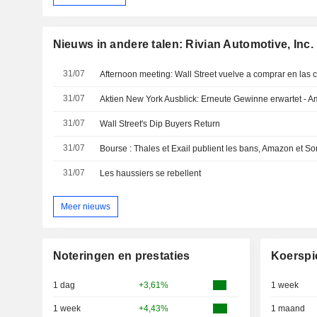
Nieuws in andere talen: Rivian Automotive, Inc.
31/07
Afternoon meeting: Wall Street vuelve a comprar en las 
31/07
31/07
Wall Street's Dip Buyers Return
31/07
Bourse : Thales et Exail publient les bans, Amazon et Son
31/07
Les haussiers se rebellent
Meer nieuws
Noteringen en prestaties
Koerspi
1 dag
+3,61%
1 week
1 week
+4,43%
1 maand