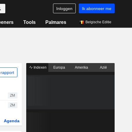
Inloggen
Ik abonneer me
eeners
Tools
Palmares
Belgische Editie
Indexen
Europa
Amerika
Azië
rapport
ZM
ZM
Agenda
Sector
Derivaten
ETF's