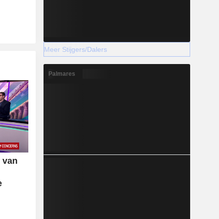
Meer Stijgers/Dalers
Palmares
p van
e