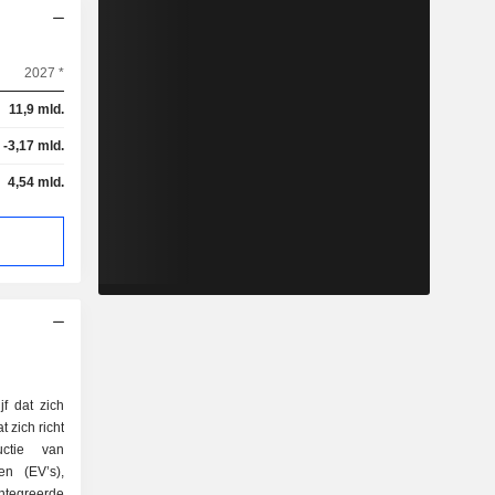
2027 *
11,9 mld.
-3,17 mld.
4,54 mld.
jf dat zich
 zich richt
ctie van
en (EV’s),
egreerde