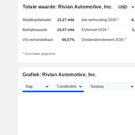
Totale waarde: Rivian Automotive, Inc.
Marktkapitalisatie
22,27 mld.
k/w-verhouding 2026 *
-6
Bedrijfswaarde
24,47 mld.
EV/omzet 2026 *
3
Vrij verhandelbaar
66,57%
Dividendrendement 2026 *
* Geschatte gegevens
Grafiek: Rivian Automotive, Inc.