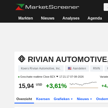
Markten
Nieuws
Analyses
Agenda
RIVIAN AUTOMOTIVE,
Koers Rivian Automotive, Inc.
Aandelen
RIVN
Geschatte realtime
Cboe BZX
17:21:17 07-08-2026
Variati
15,94
+3,61%
USD
+4
Overzicht
Koersen
Grafieken
Nieuws
Onder