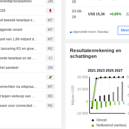
evestigt koopadvies
ZM
26
2026
03-08-
US$ 15,36
+0,89%
2
26
Resultatenoverzicht (RIVN): Rivian Automotive boekt in het tweede kwartaal een omzet van 1,66 miljard dollar, tegenover een FactSet-prognose van 1,52 miljard dollar
MT
stijgende omzet
MT
Meer
uitgestelde koers Nasdaq
Earnings Flash (RIVN): Rivian Automotive rapporteert omzet van 1,66 miljard dollar over het tweede kwartaal, tegenover een FactSet-consensus van 1,52 miljard dollar
MT
Rivian overtreft omzetverwachtingen dankzij succesvolle lancering R2 en groeiende softwaretak
RE
Resultatenrekening en
schattingen
Rivian Automotive, Inc. rapporteert resultaten over het tweede kwartaal en de eerste zes maanden eindigend op 30 juni 2026
CI
 het aandeel
ZM
Rivian Automotive klaagt VS aan voor teruggaaf van invoerrechten na uitspraak Hooggerechtshof
MT
Amerikaanse Senaatscommissie keurt wetsvoorstel goed tegen verkoop van Chinese voertuigen
RE
Amerikaanse auto-industrie haast zich om Chinese hardware voor connected cars te weren onder druk van overheid
RE