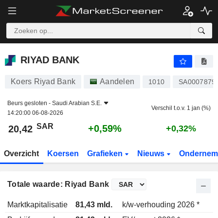
RIYAD BANK
20,42
﷼
+0,59%
RIYAD BANK
Koers Riyad Bank
Aandelen
1010
SA0007879
Beurs gesloten -
Saudi Arabian S.E.
Verschil t.o.v. 1 jan (%)
14:20:00 06-08-2026
SAR
+0,59%
20,42
+0,32%
Overzicht
Koersen
Grafieken
Nieuws
Ondernem
Totale waarde: Riyad Bank
Marktkapitalisatie
81,43 mld.
k/w-verhouding 2026 *