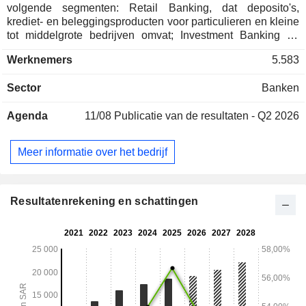
volgende segmenten: Retail Banking, dat deposito's,
krediet- en beleggingsproducten voor particulieren en kleine
tot middelgrote bedrijven omvat; Investment Banking en
Brokerage, dat beleggingsbeheerdiensten en
Werknemers
5.583
vermogensbeheeractiviteiten met betrekking tot het
verhandelen, beheren, arrangeren, adviseren en bewaren
Sector
Banken
van effecten omvat; Corporate Banking houdt zich bezig met
het afhandelen van rekeningen-courant en deposito's van
Agenda
11/08
Publicatie van de resultaten - Q2 2026
zakelijke klanten en het verstrekken van leningen, rekening-
courantkredieten en andere kredietfaciliteiten; en Treasury
en beleggingen omvat geldmarkt-, handels- en treasury-
Meer informatie over het bedrijf
diensten, derivatenproducten en het beheer van
beleggingsportefeuilles. De Bank levert ook niet-
conventionele bankproducten die zijn goedgekeurd door en
onder toezicht staan van een onafhankelijke Shariah-raad
Resultatenrekening en schattingen
die door de Bank is opgericht.