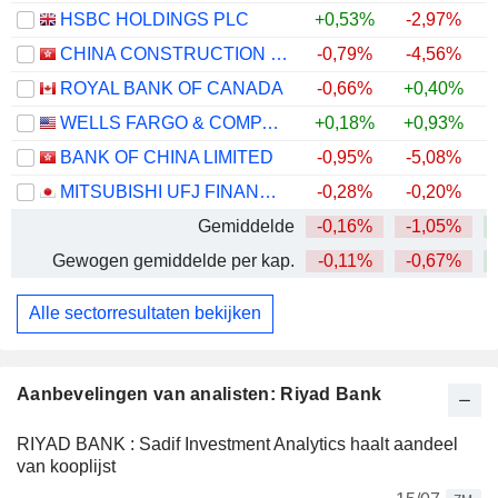
HSBC HOLDINGS PLC
+0,53%
-2,97%
+
CHINA CONSTRUCTION BANK CORPORATION
-0,79%
-4,56%
+
ROYAL BANK OF CANADA
-0,66%
+0,40%
+
WELLS FARGO & COMPANY
+0,18%
+0,93%
+
BANK OF CHINA LIMITED
-0,95%
-5,08%
+
MITSUBISHI UFJ FINANCIAL GROUP, INC.
-0,28%
-0,20%
+
Gemiddelde
-0,16%
-1,05%
+
Gewogen gemiddelde per kap.
-0,11%
-0,67%
+
Alle sectorresultaten bekijken
Aanbevelingen van analisten: Riyad Bank
RIYAD BANK : Sadif Investment Analytics haalt aandeel
van kooplijst