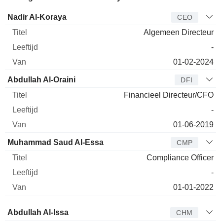
Bedrijfsleider
Titel
Leeftijd
Van
Nadir Al-Koraya
CEO
Algemeen Directeur
-
01-02-2024
Abdullah Al-Oraini
DFI
Financieel Directeur/CFO
-
01-06-2019
Muhammad Saud Al-Essa
CMP
Compliance Officer
-
01-01-2022
Bestuurder
Titel
Leeftijd
Van
Abdullah Al-Issa
CHM