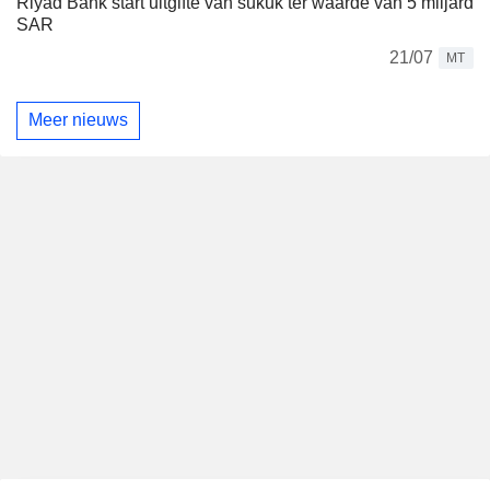
Riyad Bank start uitgifte van sukuk ter waarde van 5 miljard
SAR
21/07
MT
Meer nieuws