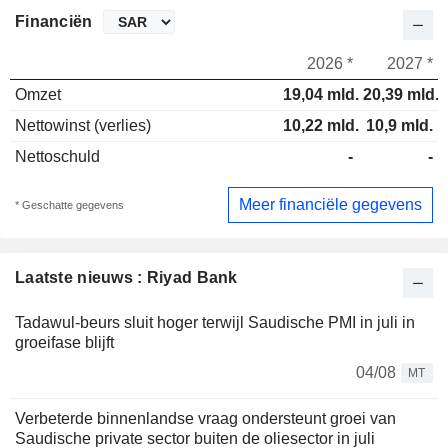
Financiën
2026 *
2027 *
Omzet
19,04 mld.
20,39 mld.
Nettowinst (verlies)
10,22 mld.
10,9 mld.
Nettoschuld
-
-
Meer financiële gegevens
* Geschatte gegevens
Laatste nieuws : Riyad Bank
Tadawul-beurs sluit hoger terwijl Saudische PMI in juli in
groeifase blijft
04/08
MT
Verbeterde binnenlandse vraag ondersteunt groei van
Saudische private sector buiten de oliesector in juli