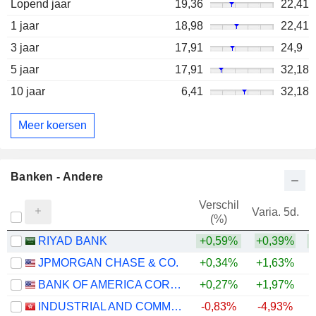
Lopend jaar
19,36
22,41
1 jaar
18,98
22,41
3 jaar
17,91
24,9
5 jaar
17,91
32,18
10 jaar
6,41
32,18
Meer koersen
Banken - Andere
Verschil
Varia. 5d.
V
(%)
RIYAD BANK
+0,59%
+0,39%
JPMORGAN CHASE & CO.
+0,34%
+1,63%
+
BANK OF AMERICA CORPORATION
+0,27%
+1,97%
+
INDUSTRIAL AND COMMERCIAL BANK OF CHINA LIMITED
-0,83%
-4,93%
+