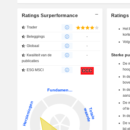
Ratings Surperformance
Ratings 
Trader
Het 
kort
Beleggings
-
Volg
Globaal
-
Sterke pu
Kwaliteit van de
-
publicaties
De m
hoog
ESG MSCI
CCC
In d
bove
In d
aanz
De m
of t
In d
De v
bij 