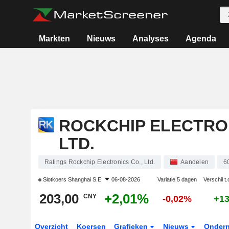
Markten
Nieuws
Analyses
Agenda
ROCKCHIP ELECTRON
LTD.
Ratings Rockchip Electronics Co., Ltd.
Aandelen
6
Slotkoers
Shanghai S.E.
06-08-2026
Variatie 5 dagen
Verschil t.
203,00
+2,01%
CNY
-0,02%
+1
Overzicht
Koersen
Grafieken
Nieuws
Onder