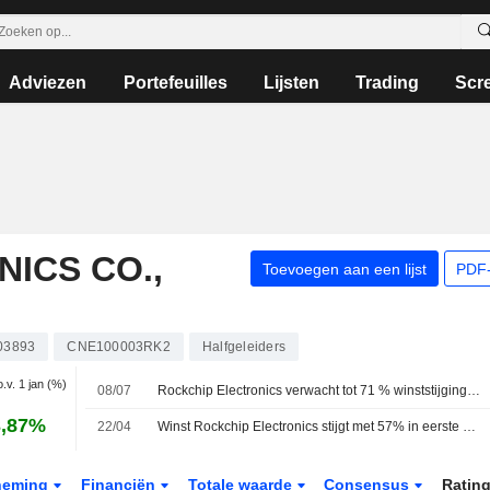
Adviezen
Portefeuilles
Lijsten
Trading
Scr
ICS CO.,
Toevoegen aan een lijst
PDF-
03893
CNE100003RK2
Halfgeleiders
o.v. 1 jan (%)
08/07
Rockchip Electronics verwacht tot 71 % winststijging in eerste halfjaar; aandeel schiet 10 % omhoog
3,87%
22/04
Winst Rockchip Electronics stijgt met 57% in eerste kwartaal, omzet neemt met 36% toe; aandeel wint 3%
neming
Financiën
Totale waarde
Consensus
Ratin