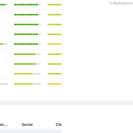
Rockchip Electronics Co., Ltd.
Sector
China