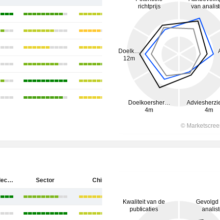
Rockchip Electronics Co., Ltd.
Sector
China