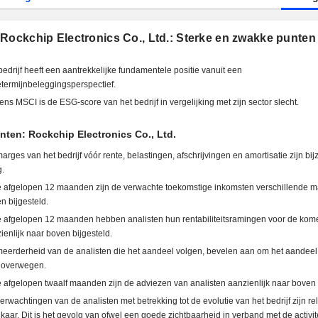
Rockchip Electronics Co., Ltd.: Sterke en zwakke punten
bedrijf heeft een aantrekkelijke fundamentele positie vanuit een
etermijnbeleggingsperspectief.
ens MSCI is de ESG-score van het bedrijf in vergelijking met zijn sector slecht.
nten: Rockchip Electronics Co., Ltd.
arges van het bedrijf vóór rente, belastingen, afschrijvingen en amortisatie zijn bi
.
e afgelopen 12 maanden zijn de verwachte toekomstige inkomsten verschillende m
n bijgesteld.
e afgelopen 12 maanden hebben analisten hun rentabiliteitsramingen voor de kom
ienlijk naar boven bijgesteld.
eerderheid van de analisten die het aandeel volgen, bevelen aan om het aandeel
e overwegen.
e afgelopen twaalf maanden zijn de adviezen van analisten aanzienlijk naar boven 
erwachtingen van de analisten met betrekking tot de evolutie van het bedrijf zijn rela
elkaar. Dit is het gevolg van ofwel een goede zichtbaarheid in verband met de activit