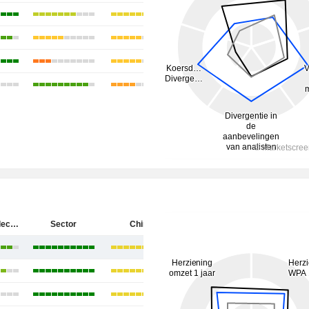
Rockchip Electronics Co., Ltd.
Sector
China