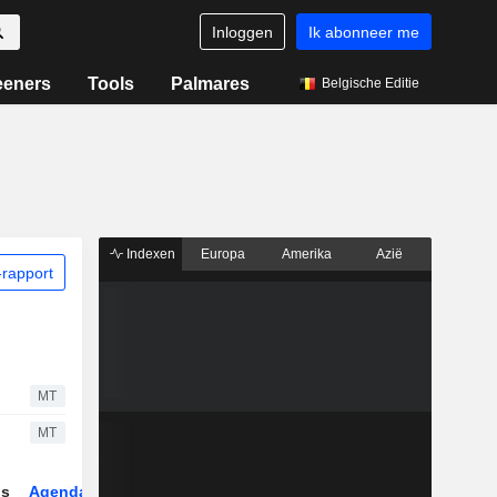
Inloggen
Ik abonneer me
eeners
Tools
Palmares
Belgische Editie
Indexen
Europa
Amerika
Azië
rapport
MT
MT
gs
Agenda
Sector
ETF's