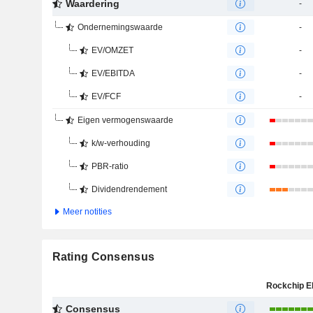
Waardering
-
Ondernemingswaarde
-
EV/OMZET
-
EV/EBITDA
-
EV/FCF
-
Eigen vermogenswaarde
k/w-verhouding
PBR-ratio
Dividendrendement
Meer notities
Rating Consensus
Consensus