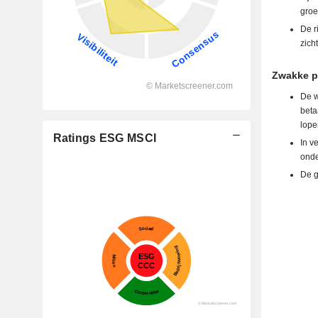
groe
De r
zich
Zwakke pu
De w
beta
lope
Ratings ESG MSCI
In v
onde
De g