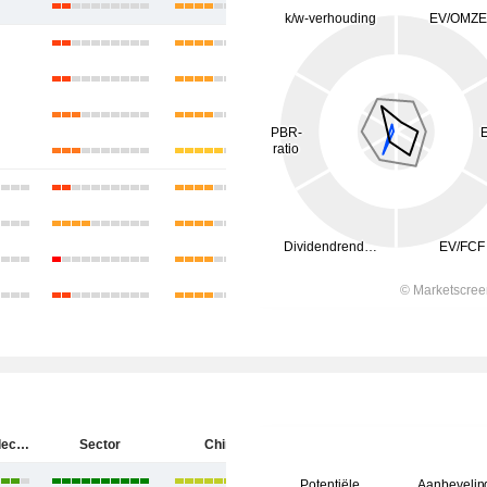
Rockchip Electronics Co., Ltd.
Sector
China