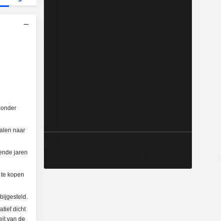
jzonder
alen naar
ende jaren
 te kopen
bijgesteld.
tief dicht
eit van de