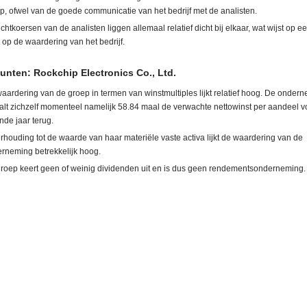
p, ofwel van de goede communicatie van het bedrijf met de analisten.
ichtkoersen van de analisten liggen allemaal relatief dicht bij elkaar, wat wijst op 
t op de waardering van het bedrijf.
nten: Rockchip Electronics Co., Ltd.
aardering van de groep in termen van winstmultiples lijkt relatief hoog. De onder
alt zichzelf momenteel namelijk 58.84 maal de verwachte nettowinst per aandeel v
nde jaar terug.
erhouding tot de waarde van haar materiële vaste activa lijkt de waardering van de
rneming betrekkelijk hoog.
roep keert geen of weinig dividenden uit en is dus geen rendementsonderneming.