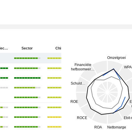
Rockchip Electronics Co., Ltd.
Sector
China