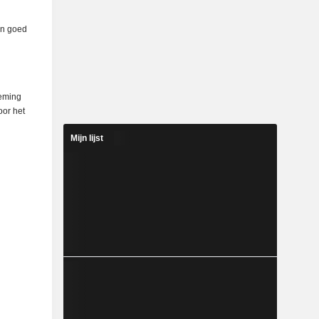
een goed
neming
oor het
Mijn lijst