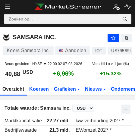
SAMSARA INC.
40,88
$
+6,96%
SAMSARA INC.
Koers Samsara Inc.
Aandelen
IOT
US79589L1
Beurs gesloten -
NYSE
22:00:02 07-08-2026
Verschil t.o.v. 1 jan (%)
USD
+6,96%
40,88
+15,32%
Overzicht
Koersen
Grafieken
Nieuws
Ondernem
Totale waarde: Samsara Inc.
Marktkapitalisatie
22,27 mld.
k/w-verhouding 2027 *
Bedrijfswaarde
21,3 mld.
EV/omzet 2027 *