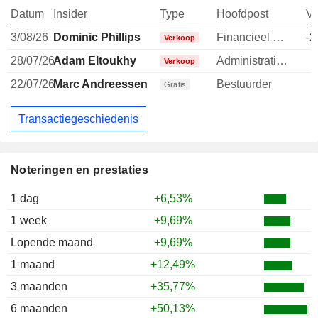
Datum
Insider
Type
Hoofdpost
V
3/08/26
Dominic Phillips
Financieel directeur
-2
Verkoop
28/07/26
Adam Eltoukhy
Administratief directeur
-
Verkoop
22/07/26
Marc Andreessen
Bestuurder
Gratis
Transactiegeschiedenis
Noteringen en prestaties
1 dag
+6,53%
1 week
+9,69%
Lopende maand
+9,69%
1 maand
+12,49%
3 maanden
+35,77%
6 maanden
+50,13%