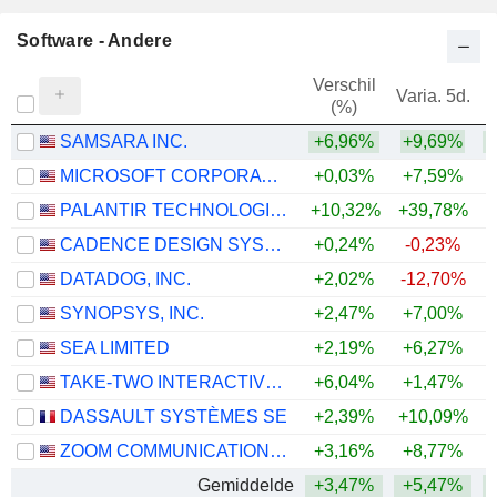
Software - Andere
Verschil
Varia. 5d.
V
(%)
SAMSARA INC.
+6,96%
+9,69%
+
MICROSOFT CORPORATION
+0,03%
+7,59%
PALANTIR TECHNOLOGIES INC.
+10,32%
+39,78%
CADENCE DESIGN SYSTEMS, INC.
+0,24%
-0,23%
DATADOG, INC.
+2,02%
-12,70%
+
SYNOPSYS, INC.
+2,47%
+7,00%
SEA LIMITED
+2,19%
+6,27%
TAKE-TWO INTERACTIVE SOFTWARE, INC.
+6,04%
+1,47%
DASSAULT SYSTÈMES SE
+2,39%
+10,09%
ZOOM COMMUNICATIONS, INC.
+3,16%
+8,77%
+
Gemiddelde
+3,47%
+5,47%