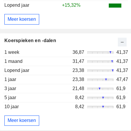
Lopend jaar
+15,32%
Meer koersen
Koerspieken en -dalen
1 week
36,87
41,37
1 maand
31,47
41,37
Lopend jaar
23,38
41,37
1 jaar
23,38
47,47
3 jaar
21,48
61,9
5 jaar
8,42
61,9
10 jaar
8,42
61,9
Meer koersen