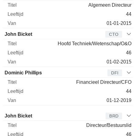
Algemeen Directeur
44
01-01-2015
John Bicket
CTO
Hoofd Techniek/Wetenschap/O&O
46
01-02-2015
Dominic Phillips
DFI
Financieel Directeur/CFO
44
01-12-2019
Bestuurder
Titel
Leeftijd
Van
John Bicket
BRD
Directeur/Bestuurslid
46