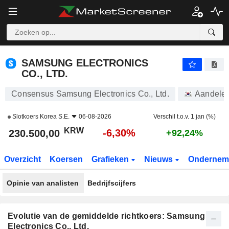
SAMSUNG ELECTRONICS CO., LTD.
230.500,00
₩
-6,30%
SAMSUNG ELECTRONICS
CO., LTD.
Consensus Samsung Electronics Co., Ltd.
Aandele
Slotkoers
Korea S.E.
06-08-2026
Verschil t.o.v. 1 jan (%)
KRW
-6,30%
230.500,00
+92,24%
Overzicht
Koersen
Grafieken
Nieuws
Ondernem
Opinie van analisten
Bedrijfscijfers
Evolutie van de gemiddelde richtkoers: Samsung
Electronics Co., Ltd.