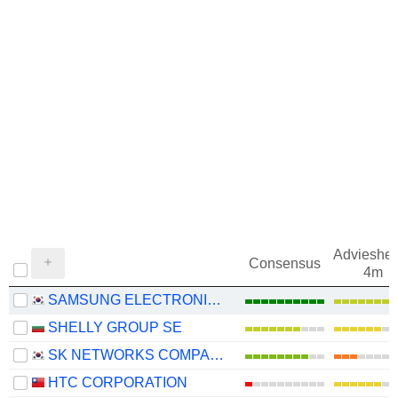
Adviesher
Consensus
4m
SAMSUNG ELECTRONICS CO., LTD.
SHELLY GROUP SE
SK NETWORKS COMPANY LIMITED
HTC CORPORATION