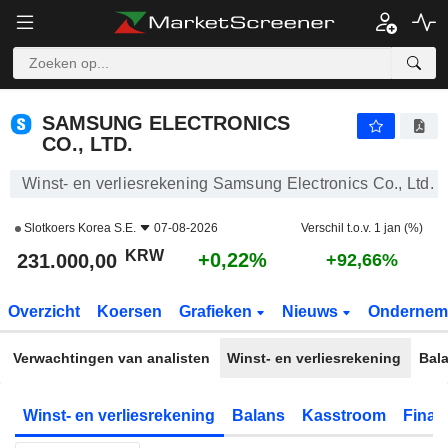
SAMSUNG ELECTRONICS CO., LTD.
231.000,00
₩
+0,22%
SAMSUNG ELECTRONICS
CO., LTD.
Winst- en verliesrekening Samsung Electronics Co., Ltd.
Slotkoers
Korea S.E.
07-08-2026
Verschil t.o.v. 1 jan (%)
KRW
+0,22%
231.000,00
+92,66%
Overzicht
Koersen
Grafieken
Nieuws
Ondernem
Verwachtingen van analisten
Winst- en verliesrekening
Bal
Winst- en verliesrekening
Balans
Kasstroom
Financ