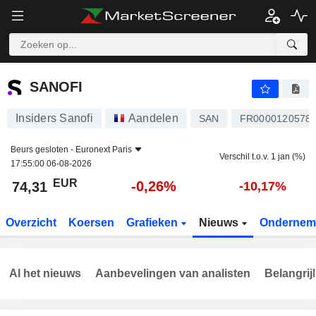
SANOFI
74,31
€
-0,26%
SANOFI
Insiders Sanofi
Aandelen
SAN
FR0000120578
Beurs gesloten -
Euronext Paris
Verschil t.o.v. 1 jan (%)
17:55:00 06-08-2026
EUR
-0,26%
74,31
-10,17%
Overzicht
Koersen
Grafieken
Nieuws
Ondernem
Al het nieuws
Aanbevelingen van analisten
Belangrij