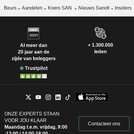
Beurs
Aandelen
Koers SAN
Nieuws Sanofi
Insiders
+ 1.300.000
Al meer dan
leden
20 jaar aan de
zijde van beleggers
ONZE EXPERTS STAAN
VOOR JOU KLAAR
Contacteer ons
Maandag t.e.m. vrijdag, 9:00
-12:00 / 14:00-18:00