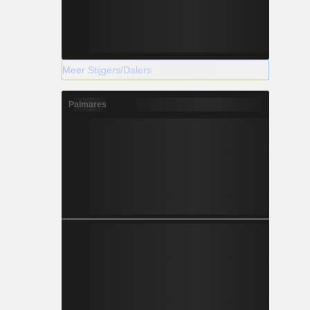
Meer Stijgers/Dalers
Palmares