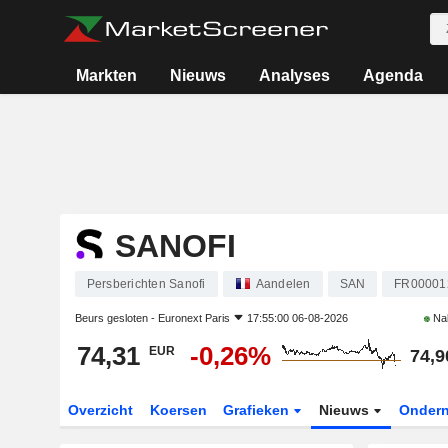
Markten
Nieuws
Analyses
Agenda
SANOFI
Persberichten Sanofi
Aandelen
SAN
FR00001
Beurs gesloten -
Euronext Paris
17:55:00 06-08-2026
Na
74,31
-0,26%
EUR
74,9
Overzicht
Koersen
Grafieken
Nieuws
Onder