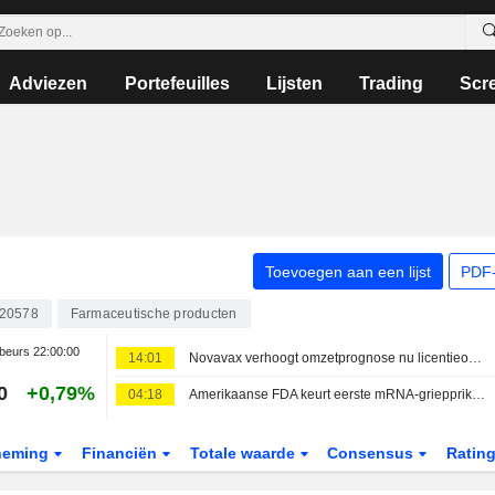
Adviezen
Portefeuilles
Lijsten
Trading
Scr
Toevoegen aan een lijst
PDF-
20578
Farmaceutische producten
beurs
22:00:00
14:01
Novavax verhoogt omzetprognose nu licentieovereenkomsten zwakke vraag naar vaccins compenseren
0
+0,79%
04:18
Amerikaanse FDA keurt eerste mRNA-griepprik van Moderna goed
neming
Financiën
Totale waarde
Consensus
Ratin