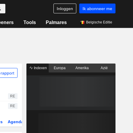
Inloggen
Ik abonneer me
eeners
Tools
Palmares
Belgische Editie
Indexen
Europa
Amerika
Azië
rapport
RE
RE
gs
Agenda
Sector
Derivaten
ETF's