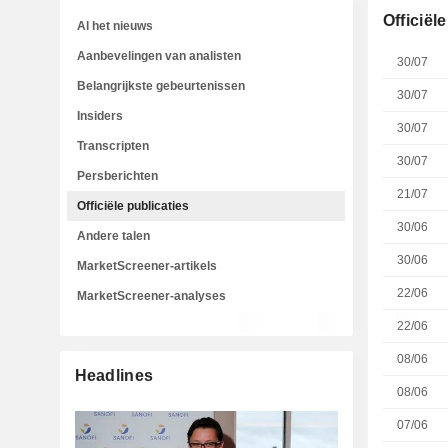
Officiël
Al het nieuws
Aanbevelingen van analisten
30/07
Belangrijkste gebeurtenissen
30/07
Insiders
30/07
Transcripten
30/07
Persberichten
21/07
Officiële publicaties
30/06
Andere talen
30/06
MarketScreener-artikels
22/06
MarketScreener-analyses
22/06
08/06
Headlines
08/06
07/06