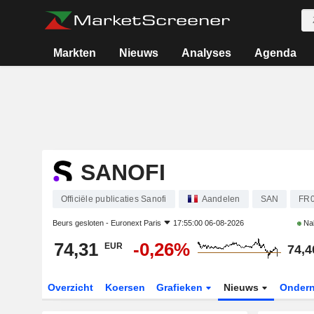
Markten
Nieuws
Analyses
Agenda
SANOFI
Officiële publicaties Sanofi
Aandelen
SAN
FR
Beurs gesloten -
Euronext Paris
17:55:00 06-08-2026
Na
74,31
-0,26%
EUR
74,4
Overzicht
Koersen
Grafieken
Nieuws
Onder