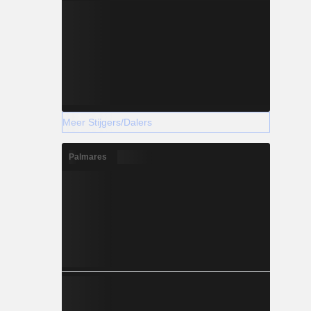
Meer Stijgers/Dalers
Palmares