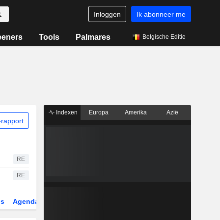
Inloggen
Ik abonneer me
eeners
Tools
Palmares
Belgische Editie
Indexen
Europa
Amerika
Azië
rapport
RE
RE
gs
Agenda
Sector
Derivaten
ETF's