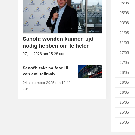
05/06
05/06
03/06
31/05
Sanofi: wonden kunnen tijd
31/05
nodig hebben om te helen
27/05
07 juli 2026 om 15:28 uur
27/05
Sanofi: zakt na fase III
26/05
van amlitelimab
26/05
04 september 2025 om 12:41
uur
26/05
25/05
25/05
25/05