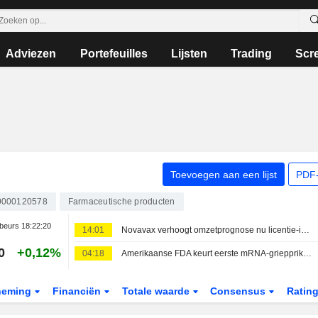
Adviezen
Portefeuilles
Lijsten
Trading
Scr
Toevoegen aan een lijst
PDF-
0000120578
Farmaceutische producten
beurs
18:22:20
14:01
Novavax verhoogt omzetprognose nu licentie-inkomsten zwakke vraag naar vaccins compenseren
0
+0,12%
04:18
Amerikaanse FDA keurt eerste mRNA-griepprik van Moderna goed
neming
Financiën
Totale waarde
Consensus
Ratin